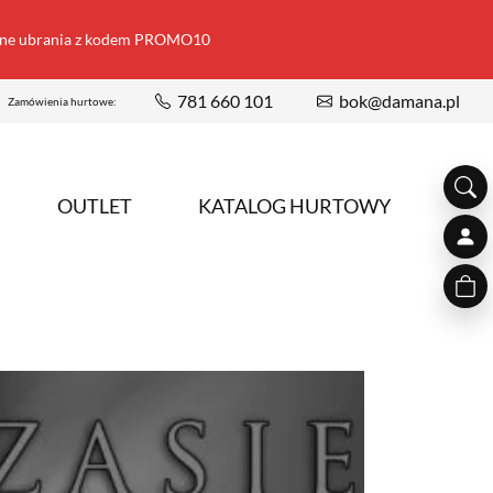
ione ubrania z kodem PROMO10
781 660 101
bok@damana.pl
Zamówienia hurtowe:
OUTLET
KATALOG HURTOWY