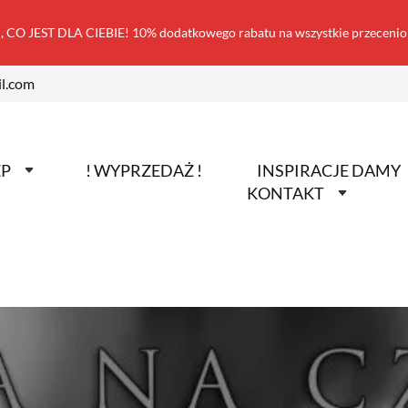
 CO JEST DLA CIEBIE! 10% dodatkowego rabatu na wszystkie przecen
l.com
EP
! WYPRZEDAŻ !
INSPIRACJE DAMY
KONTAKT