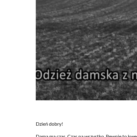
Dzień dobry!
Dama ma czas. Czas na wszystko. Pewnie to kwes