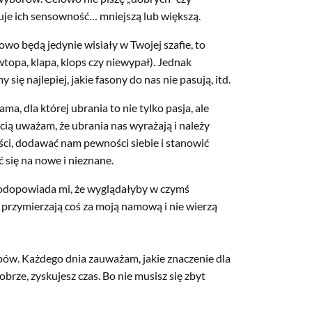
uje ich sensowność… mniejszą lub większą.
owo będą jedynie wisiały w Twojej szafie, to
opa, klapa, klops czy niewypał). Jednak
się najlepiej, jakie fasony do nas nie pasują, itd.
, dla której ubrania to nie tylko pasja, ale
ą uważam, że ubrania nas wyrażają i należy
ści, dodawać nam pewności siebie i stanowić
 się na nowe i nieznane.
podopowiada mi, że wyglądałyby w czymś
ty, przymierzają coś za moją namową i nie wierzą
upów. Każdego dnia zauważam, jakie znaczenie dla
obrze, zyskujesz czas. Bo nie musisz się zbyt