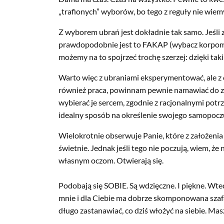
„trafionych” wyborów, bo tego z reguły nie wie
Z wyborem ubrań jest dokładnie tak samo. Jeśli z
prawdopodobnie jest to FAKAP (wybacz korpomowę
możemy na to spojrzeć trochę szerzej: dzięki takim
Warto więc z ubraniami eksperymentować, ale z ca
również praca, powinnam pewnie namawiać do za
wybierać je sercem, zgodnie z racjonalnymi pot
idealny sposób na określenie swojego samopoczu
Wielokrotnie obserwuje Panie, które z założen
świetnie. Jednak jeśli tego nie poczują, wiem, że 
własnym oczom. Otwierają się.
Podobają się SOBIE. Są wdzięczne. I piękne. Wte
mnie i dla Ciebie ma dobrze skomponowana szafa. J
długo zastanawiać, co dziś włożyć na siebie. Mas