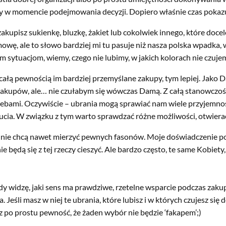
my w momencie podejmowania decyzji. Dopiero właśnie czas pokaz
akupisz sukienkę, bluzkę, żakiet lub cokolwiek innego, które docel
, ale to słowo bardziej mi tu pasuje niż nasza polska wpadka, wt
 sytuacjom, wiemy, czego nie lubimy, w jakich kolorach nie czujemy 
łą pewnością im bardziej przemyślane zakupy, tym lepiej. Jako Dama
kupów, ale… nie czułabym się wówczas Damą. Z całą stanowczości
rzebami. Oczywiście – ubrania mogą sprawiać nam wiele przyjemno
cia. W związku z tym warto sprawdzać różne możliwości, otwierać
ia nie chcą nawet mierzyć pewnych fasonów. Moje doświadczenie 
nie będą się z tej rzeczy cieszyć. Ale bardzo często, te same Kobie
dy widzę, jaki sens ma prawdziwe, rzetelne wsparcie podczas zak
eśli masz w niej te ubrania, które lubisz i w których czujesz się d
z po prostu pewność, że żaden wybór nie będzie ‘fakapem’;)