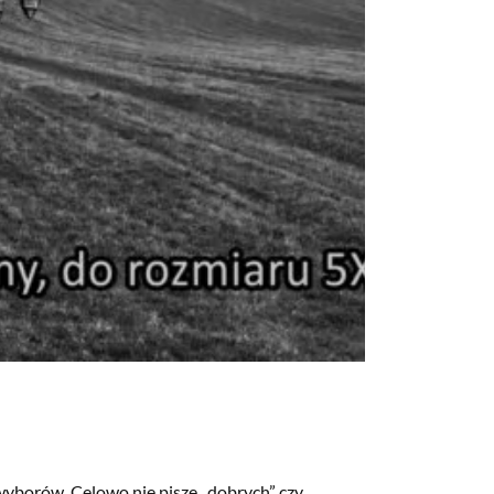
wyborów. Celowo nie piszę „dobrych” czy