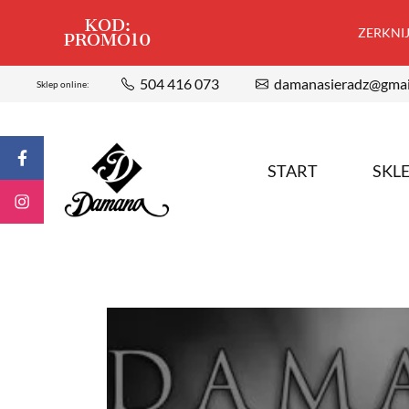
KOD:
ZERKNIJ,
PROMO10
504 416 073
damanasieradz@gmai
Sklep online:
START
SKL