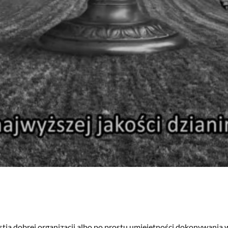
tia dobrej organizacji albo po prostu umiejętności dokonywania 