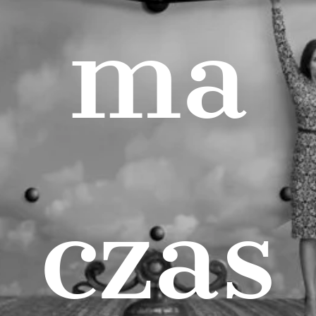
ma
czas