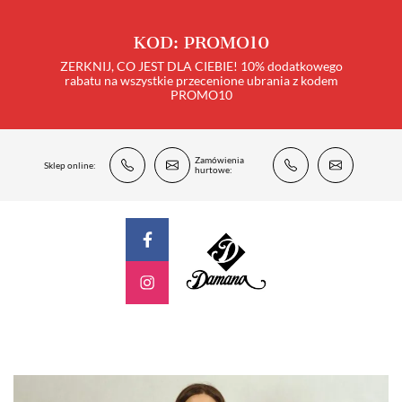
KOD: PROMO10
ZERKNIJ, CO JEST DLA CIEBIE! 10% dodatkowego
rabatu na wszystkie przecenione ubrania z kodem
PROMO10
Zamówienia
Sklep online:
hurtowe: