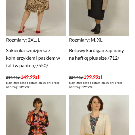
Rozmiary:
2XL, L
Rozmiary:
M, XL
Sukienka szmizjerka z
Beżowy kardigan zapinany
kołnierzykiem i paskiem w
na haftkę plus size /712/
talii w panterę /550/
Pierwotna
Aktualna
Pierwotna
Aktualna
149,99
zł
199,99
zł
239,99
zł
229,99
zł
Najniższa cena z ostatnich 30 dni przed
Najniższa cena z ostatnich 30 dni przed
cena
cena
cena
cena
obniżką: 239.99zł
obniżką: 229.99zł
wynosiła:
wynosi:
wynosiła:
wynosi:
239,99zł.
149,99zł.
229,99zł.
199,99zł.