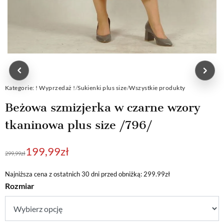
Kategorie:
! Wyprzedaż !
/
Sukienki plus size
/
Wszystkie produkty
Beżowa szmizjerka w czarne wzory
tkaninowa plus size /796/
Pierwotna
Aktualna
199,99
zł
299,99
zł
cena
cena
wynosiła:
wynosi:
Najniższa cena z ostatnich 30 dni przed obniżką: 299.99zł
Rozmiar
299,99zł.
199,99zł.