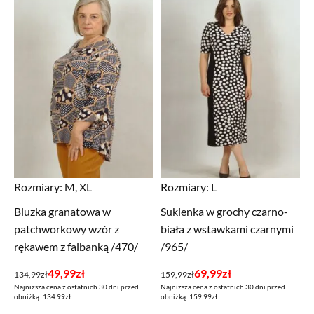
Rozmiary:
M, XL
Rozmiary:
L
Bluzka granatowa w
Sukienka w grochy czarno-
patchworkowy wzór z
biała z wstawkami czarnymi
rękawem z falbanką /470/
/965/
Pierwotna
Aktualna
Pierwotna
Aktualna
49,99
zł
69,99
zł
134,99
zł
159,99
zł
Najniższa cena z ostatnich 30 dni przed
Najniższa cena z ostatnich 30 dni przed
cena
cena
cena
cena
obniżką: 134.99zł
obniżką: 159.99zł
wynosiła:
wynosi:
wynosiła:
wynosi: