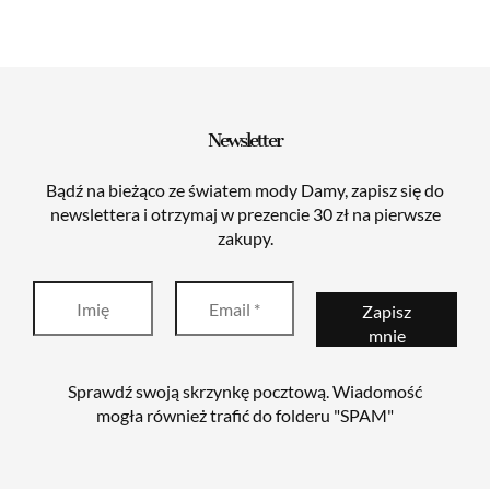
wynosiła:
wynosi:
wynosiła:
wynosi:
79,99zł.
29,99zł.
99,99zł.
29,99zł.
Newsletter
Bądź na bieżąco ze światem mody Damy, zapisz się do
newslettera i otrzymaj w prezencie 30 zł na pierwsze
zakupy.
Sprawdź swoją skrzynkę pocztową. Wiadomość
mogła również trafić do folderu "SPAM"