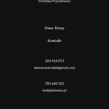
Polityka Prywatności
Dane firmy
Kontakt
Detal
504 416 073
damanasieradz@gmail.com
Hurt
781 660 101
bok@damana.pl