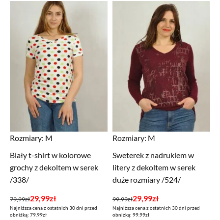
134,99zł.
49,99zł.
159,99zł.
69,99zł.
Rozmiary:
M
Rozmiary:
M
Biały t-shirt w kolorowe
Sweterek z nadrukiem w
grochy z dekoltem w serek
litery z dekoltem w serek
/338/
duże rozmiary /524/
Pierwotna
Aktualna
Pierwotna
Aktualna
29,99
zł
29,99
zł
79,99
zł
99,99
zł
Najniższa cena z ostatnich 30 dni przed
Najniższa cena z ostatnich 30 dni przed
cena
cena
cena
cena
obniżką: 79.99zł
obniżką: 99.99zł