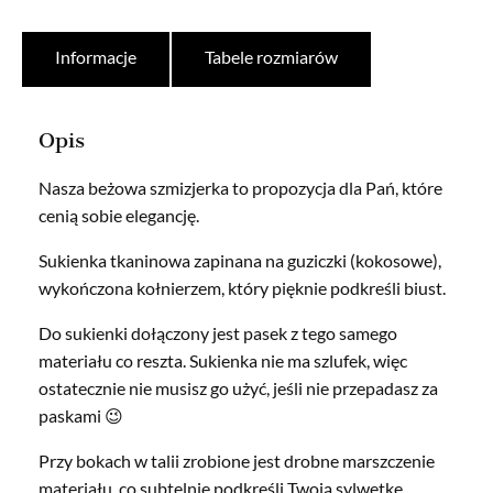
Informacje
Tabele rozmiarów
Opis
Nasza beżowa szmizjerka to propozycja dla Pań, które
cenią sobie elegancję.
Sukienka tkaninowa zapinana na guziczki (kokosowe),
wykończona kołnierzem, który pięknie podkreśli biust.
Do sukienki dołączony jest pasek z tego samego
materiału co reszta. Sukienka nie ma szlufek, więc
ostatecznie nie musisz go użyć, jeśli nie przepadasz za
paskami 😉
Przy bokach w talii zrobione jest drobne marszczenie
materiału, co subtelnie podkreśli Twoją sylwetkę.