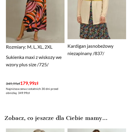
Kardigan jasnobeżowy
Rozmiary:
M, L, XL, 2XL
niezapinany /837/
Sukienka maxi z wiskozy we
wzory plus size /725/
Pierwotna
Aktualna
179,99
zł
349,99
zł
Najniższa cena z ostatnich 30 dni przed
cena
cena
obniżką: 349.99zł
wynosiła:
wynosi:
349,99zł.
179,99zł.
Zobacz, co jeszcze dla Ciebie mamy...