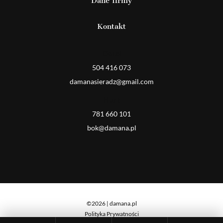
Dane firmy
Kontakt
Detal
504 416 073
damanasieradz@gmail.com
Hurt
781 660 101
bok@damana.pl
©2026 | damana.pl
Polityka Prywatności