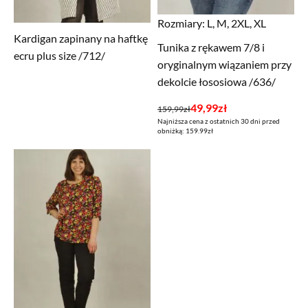
Rozmiary:
L, M, 2XL, XL
Kardigan zapinany na haftkę
Tunika z rękawem 7/8 i
ecru plus size /712/
oryginalnym wiązaniem przy
dekolcie łososiowa /636/
Pierwotna
Aktualna
49,99
zł
159,99
zł
Najniższa cena z ostatnich 30 dni przed
cena
cena
obniżką: 159.99zł
wynosiła:
wynosi:
159,99zł.
49,99zł.