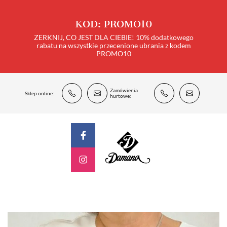
KOD: PROMO10
ZERKNIJ, CO JEST DLA CIEBIE! 10% dodatkowego
rabatu na wszystkie przecenione ubrania z kodem
PROMO10
Zamówienia
Sklep online:
hurtowe: