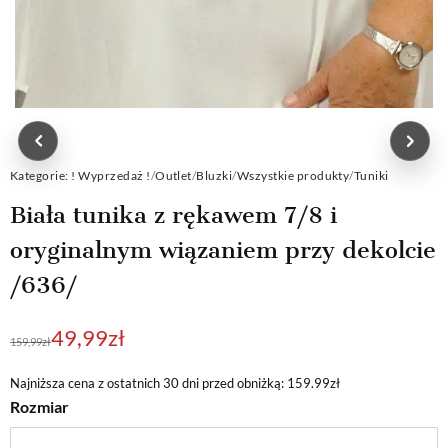
Kategorie:
! Wyprzedaż !
/
Outlet
/
Bluzki
/
Wszystkie produkty
/
Tuniki
Biała tunika z rękawem 7/8 i
oryginalnym wiązaniem przy dekolcie
/636/
Pierwotna
Aktualna
49,99
zł
159,99
zł
cena
cena
wynosiła:
wynosi:
Najniższa cena z ostatnich 30 dni przed obniżką: 159.99zł
Rozmiar
159,99zł.
49,99zł.