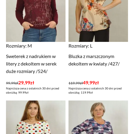
Rozmiary:
M
Rozmiary:
L
Sweterek z nadrukiem w
Bluzka z marszczonym
litery z dekoltem w serek
dekoltem w kwiaty /427/
duże rozmiary /524/
Pierwotna
Aktualna
Pierwotna
Aktualna
29,99
zł
49,99
zł
99,99
zł
119,99
zł
Najniższa cena z ostatnich 30 dni przed
Najniższa cena z ostatnich 30 dni przed
cena
cena
cena
cena
obniżką: 99.99zł
obniżką: 119.99zł
wynosiła:
wynosi:
wynosiła:
wynosi:
99,99zł.
29,99zł.
119,99zł.
49,99zł.