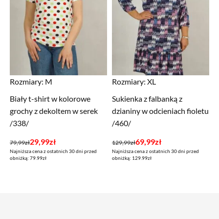
Rozmiary:
M
Rozmiary:
XL
Biały t-shirt w kolorowe
Sukienka z falbanką z
grochy z dekoltem w serek
dzianiny w odcieniach fioletu
/338/
/460/
Pierwotna
Aktualna
Pierwotna
Aktualna
29,99
zł
69,99
zł
79,99
zł
129,99
zł
Najniższa cena z ostatnich 30 dni przed
Najniższa cena z ostatnich 30 dni przed
cena
cena
cena
cena
obniżką: 79.99zł
obniżką: 129.99zł
wynosiła:
wynosi:
wynosiła:
wynosi:
79,99zł.
29,99zł.
129,99zł.
69,99zł.