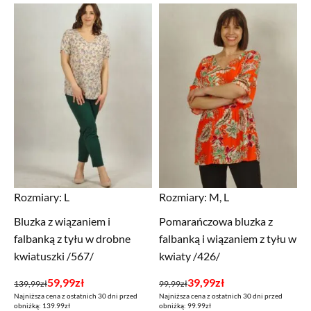
Rozmiary:
L
Rozmiary:
M, L
Bluzka z wiązaniem i
Pomarańczowa bluzka z
falbanką z tyłu w drobne
falbanką i wiązaniem z tyłu w
kwiatuszki /567/
kwiaty /426/
Pierwotna
Aktualna
Pierwotna
Aktualna
59,99
zł
39,99
zł
139,99
zł
99,99
zł
Najniższa cena z ostatnich 30 dni przed
Najniższa cena z ostatnich 30 dni przed
cena
cena
cena
cena
obniżką: 139.99zł
obniżką: 99.99zł