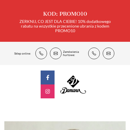
KOD: PROMO10
ZERKNIJ, CO JEST DLA CIEBIE! 10% dodatkowego
rabatu na wszystkie przecenione ubrania z kodem
PROMO10
Zamówienia
Sklep online:
hurtowe: