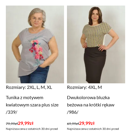
wynosiła:
wynosi:
wynosiła:
wynosi:
139,99zł.
59,99zł.
99,99zł.
39,99zł.
Rozmiary:
2XL, L, M, XL
Rozmiary:
4XL, M
Tunika z motywem
Dwukolorowa bluzka
kwiatowym szara plus size
beżowa na krótki rękaw
/339/
/986/
Pierwotna
Aktualna
Pierwotna
Aktualna
29,99
zł
29,99
zł
79,99
zł
69,99
zł
Najniższa cena z ostatnich 30 dni przed
Najniższa cena z ostatnich 30 dni przed
cena
cena
cena
cena