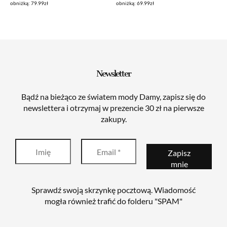
obniżką: 79.99zł
obniżką: 69.99zł
wynosiła:
wynosi:
wynosiła:
wynosi:
79,99zł.
29,99zł.
69,99zł.
29,99zł.
Newsletter
Bądź na bieżąco ze światem mody Damy, zapisz się do
newslettera i otrzymaj w prezencie 30 zł na pierwsze
zakupy.
Sprawdź swoją skrzynkę pocztową. Wiadomość
mogła również trafić do folderu "SPAM"