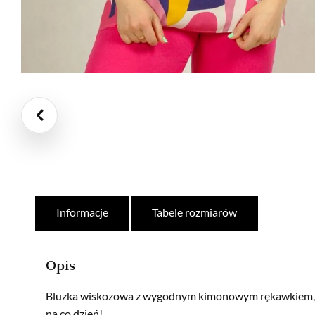
Informacje
Tabele rozmiarów
Opis
Bluzka wiskozowa z wygodnym kimonowym rękawkiem, p
na co dzień!