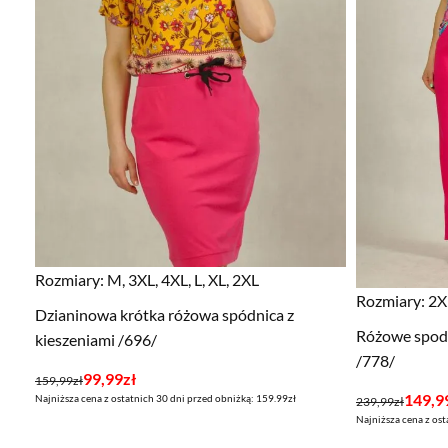
Rozmiary:
M, 3XL, 4XL, L, XL, 2XL
Rozmiary:
2X
Dzianinowa krótka różowa spódnica z
Różowe spodn
kieszeniami /696/
/778/
Pierwotna
Aktualna
99,99
zł
159,99
zł
Pierwotna
Aktualna
149,9
Najniższa cena z ostatnich 30 dni przed obniżką: 159.99zł
cena
cena
239,99
zł
Najniższa cena z ost
cena
cena
wynosiła:
wynosi: