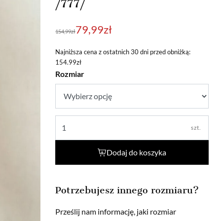
/777/
Pierwotna
Aktualna
79,99
zł
154,99
zł
cena
cena
wynosiła:
wynosi:
Najniższa cena z ostatnich 30 dni przed obniżką:
154.99zł
154,99zł.
79,99zł.
Rozmiar
szt.
Dodaj do koszyka
Potrzebujesz innego rozmiaru?
Prześlij nam informację, jaki rozmiar