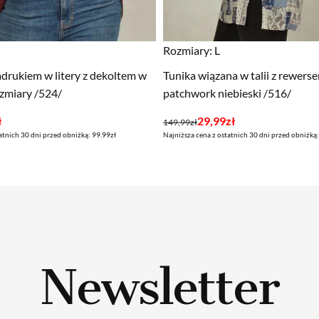
Rozmiary:
L
adrukiem w litery z dekoltem w
Tunika wiązana w talii z rewerse
ozmiary /524/
patchwork niebieski /516/
Pierwotna
Aktualna
ł
29,99
zł
149,99
zł
atnich 30 dni przed obniżką: 99.99zł
Najniższa cena z ostatnich 30 dni przed obniżką
cena
cena
wynosiła:
wynosi:
149,99zł.
29,99zł.
Newsletter