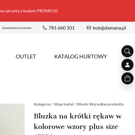
ione ubrania z kodem PROMO10
781 660 101
bok@damana.pl
Zamówienia hurtowe:
OUTLET
KATALOG HURTOWY
Kategorie:
! Wyprzedaż !
/
Bluzki
/
Wszystkie produkty
Bluzka na krótki rękaw w
kolorowe wzory plus size