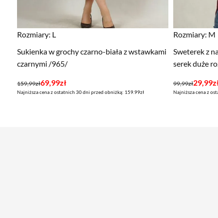
Rozmiary:
L
Rozmiary:
M
Sukienka w grochy czarno-biała z wstawkami
Sweterek z n
czarnymi /965/
serek duże r
Pierwotna
Aktualna
Pierwotna
Aktualna
69,99
zł
29,99
z
159,99
zł
99,99
zł
Najniższa cena z ostatnich 30 dni przed obniżką: 159.99zł
Najniższa cena z ost
cena
cena
cena
cena
wynosiła:
wynosi:
wynosiła:
wynosi:
159,99zł.
69,99zł.
99,99zł.
29,99zł.