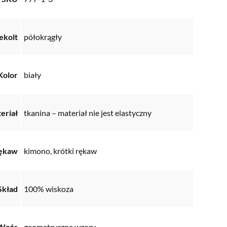
ekolt
półokrągły
Kolor
biały
eriał
tkanina – materiał nie jest elastyczny
ękaw
kimono, krótki rękaw
Skład
100% wiskoza
Wzór
geometryczne wzory