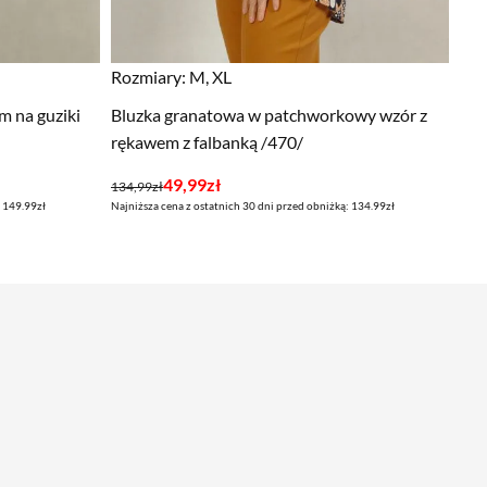
Rozmiary:
M, XL
m na guziki
Bluzka granatowa w patchworkowy wzór z
rękawem z falbanką /470/
Pierwotna
Aktualna
49,99
zł
134,99
zł
: 149.99zł
Najniższa cena z ostatnich 30 dni przed obniżką: 134.99zł
cena
cena
wynosiła:
wynosi:
134,99zł.
49,99zł.