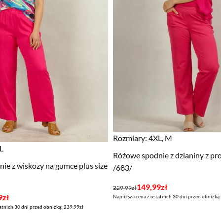
Rozmiary:
4XL, M
L
Różowe spodnie z dzianiny z p
ie z wiskozy na gumce plus size
/683/
Pierwotna
Aktualna
149,99
zł
229,99
zł
9
zł
Najniższa cena z ostatnich 30 dni przed obniżką
cena
cena
atnich 30 dni przed obniżką: 239.99zł
wynosiła:
wynosi: