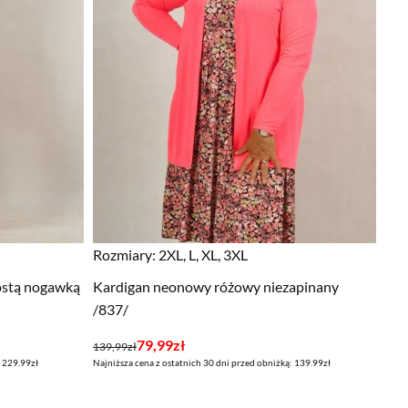
Rozmiary:
2XL, L, XL, 3XL
rostą nogawką
Kardigan neonowy różowy niezapinany
/837/
Pierwotna
Aktualna
79,99
zł
139,99
zł
: 229.99zł
Najniższa cena z ostatnich 30 dni przed obniżką: 139.99zł
cena
cena
wynosiła:
wynosi: