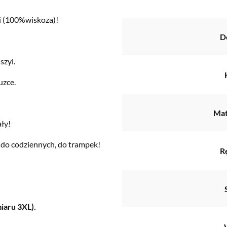
ni (100%wiskoza)!
D
szyi.
uzce.
Mat
ały!
eż do codziennych, do trampek!
R
miaru 3XL).