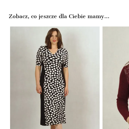
wynosiła:
wynosi:
159,99zł.
99,99zł.
239,99zł.
149,99zł.
Zobacz, co jeszcze dla Ciebie mamy...