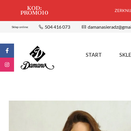
KOD:
ZERKNIJ,
PROMO10
504 416 073
damanasieradz@gmai
Sklep online:
START
SKL