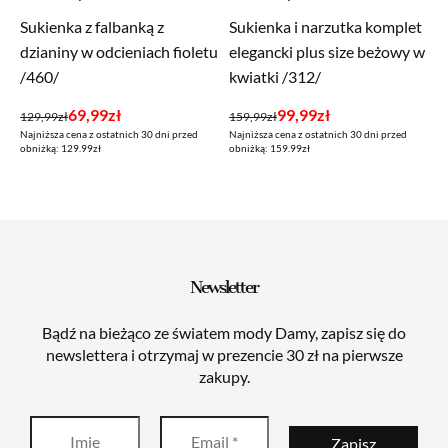
Sukienka z falbanką z
Sukienka i narzutka komplet
dzianiny w odcieniach fioletu
elegancki plus size beżowy w
/460/
kwiatki /312/
Pierwotna
Aktualna
Pierwotna
Aktualna
69,99
zł
99,99
zł
129,99
zł
159,99
zł
Najniższa cena z ostatnich 30 dni przed
Najniższa cena z ostatnich 30 dni przed
cena
cena
cena
cena
obniżką: 129.99zł
obniżką: 159.99zł
wynosiła:
wynosi:
wynosiła:
wynosi:
129,99zł.
69,99zł.
159,99zł.
99,99zł.
Newsletter
Bądź na bieżąco ze światem mody Damy, zapisz się do
newslettera i otrzymaj w prezencie 30 zł na pierwsze
zakupy.