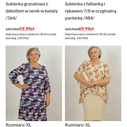
Sukienka granatowa z
Sukienka z falbanką i
dekoltem w serek w kwiaty
rękawem 7/8 w oryginalną
/364/
panterkę /484/
Pierwotna
Aktualna
Pierwotna
Aktualna
59,99
zł
69,99
zł
139,99
zł
149,99
zł
Najniższa cena z ostatnich 30 dni przed
Najniższa cena z ostatnich 30 dni przed
cena
cena
cena
cena
obniżką: 139.99zł
obniżką: 149.99zł
wynosiła:
wynosi:
wynosiła:
wynosi:
139,99zł.
59,99zł.
149,99zł.
69,99zł.
Rozmiary:
XL
Rozmiary:
XL