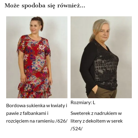
Może spodoba się również…
Rozmiary:
L
Bordowa sukienka w kwiaty i
pawie z falbankami i
Sweterek z nadrukiem w
rozcięciem na ramieniu /626/
litery z dekoltem w serek
/524/