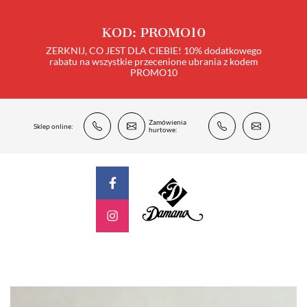
KOD: PROMO10
ZERKNIJ, CO JEST DLA CIEBIE! 10% dodatkowego
rabatu na wszystkie przecenione ubrania z kodem
PROMO10
Zamówienia
Sklep online:
hurtowe: