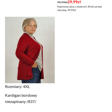
Pierwotna
Aktualna
29,99
zł
99,99
zł
Najniższa cena z ostatnich 30 dni przed
cena
cena
obniżką: 99.99zł
wynosiła:
wynosi:
99,99zł.
29,99zł.
Rozmiary:
4XL
Kardigan bordowy
niezapinany /837/