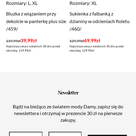
Rozmiary:
L, XL
Rozmiary:
XL
Bluzka z wiązaniem przy
Sukienka z falbanką z
dekolcie w panterkę plus size
dzianiny w odcieniach fioletu
/459/
/460/
Pierwotna
Aktualna
Pierwotna
Aktualna
39,99
zł
69,99
zł
119,99
zł
129,99
zł
Najniższa cena z ostatnich 30 dni przed
Najniższa cena z ostatnich 30 dni przed
cena
cena
cena
cena
obniżką: 119.99zł
obniżką: 129.99zł
wynosiła:
wynosi:
wynosiła:
wynosi:
119,99zł.
39,99zł.
129,99zł.
69,99zł.
Newsletter
Bądź na bieżąco ze światem mody Damy, zapisz się do
newslettera i otrzymaj w prezencie 30 zł na pierwsze
zakupy.