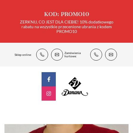
KOD: PROMO10
ZERKNIJ, CO JEST DLA CIEBIE! 10% dodatkowego
rabatu na wszystkie przecenione ubrania z kodem
PROMO10
Zamówienia
Sklep online:
hurtowe: