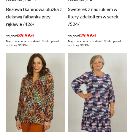
Beżowa tkaninowa bluzka z
Sweterek z nadrukiem w
ciekawą falbanką przy
litery z dekoltem w serek
rękawie /426/
/524/
Pierwotna
Aktualna
Pierwotna
Aktualna
39,99
zł
29,99
zł
99,99
zł
99,99
zł
Najniższa cena z ostatnich 30 dni przed
Najniższa cena z ostatnich 30 dni przed
cena
cena
cena
cena
obniżką: 99.99zł
obniżką: 99.99zł
wynosiła:
wynosi:
wynosiła:
wynosi:
99,99zł.
39,99zł.
99,99zł.
29,99zł.