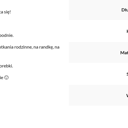
Dł
a się!
bodnie.
tkania rodzinne, na randkę, na
Mat
orebki.
ie 🙂