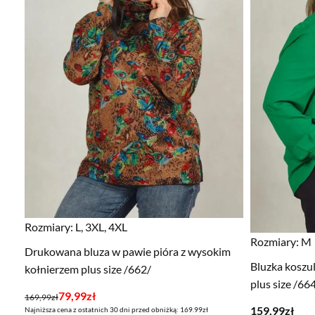
Rozmiary:
L, 3XL, 4XL
Rozmiary:
M
Drukowana bluza w pawie pióra z wysokim
Bluzka koszu
kołnierzem plus size /662/
plus size /66
Pierwotna
Aktualna
79,99
zł
169,99
zł
159,99
zł
Najniższa cena z ostatnich 30 dni przed obniżką: 169.99zł
cena
cena