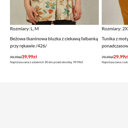
Rozmiary:
L, M
Rozmiary:
2XL
Beżowa tkaninowa bluzka z ciekawą falbanką
Tunika z mo
przy rękawie /426/
ponadczasow
Pierwotna
Aktualna
Pierwotna
Aktualna
39,99
zł
29,99
z
99,99
zł
79,99
zł
Najniższa cena z ostatnich 30 dni przed obniżką: 99.99zł
Najniższa cena z ost
cena
cena
cena
cena
wynosiła:
wynosi:
wynosiła:
wynosi:
99,99zł.
39,99zł.
79,99zł.
29,99zł.