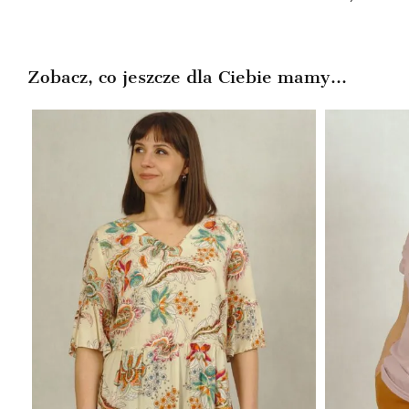
wynosiła:
wynosi:
169,99zł.
79,99zł.
Zobacz, co jeszcze dla Ciebie mamy...