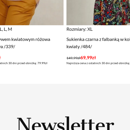
, L, M
Rozmiary:
XL
tywem kwiatowym różowa
Sukienka czarna z falbanką w k
a /339/
kwiaty /484/
Pierwotna
Aktualna
ł
69,99
zł
149,99
zł
atnich 30 dni przed obniżką: 79.99zł
Najniższa cena z ostatnich 30 dni przed obniżką
cena
cena
wynosiła:
wynosi:
149,99zł.
69,99zł.
Newsletter