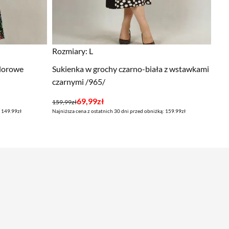
Rozmiary:
L
olorowe
Sukienka w grochy czarno-biała z wstawkami
czarnymi /965/
Pierwotna
Aktualna
69,99
zł
159,99
zł
: 149.99zł
Najniższa cena z ostatnich 30 dni przed obniżką: 159.99zł
cena
cena
wynosiła:
wynosi:
159,99zł.
69,99zł.