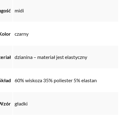
ugość
midi
Kolor
czarny
eriał
dzianina – materiał jest elastyczny
Skład
60% wiskoza 35% poliester 5% elastan
Wzór
gładki