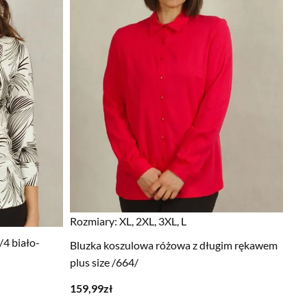
Rozmiary:
XL, 2XL, 3XL, L
4 biało-
Bluzka koszulowa różowa z długim rękawem
plus size /664/
159,99
zł