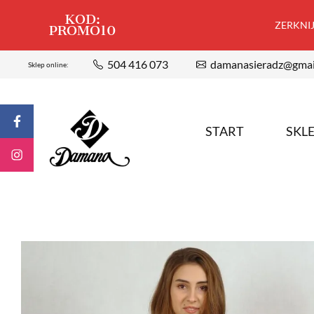
KOD:
ZERKNIJ,
PROMO10
504 416 073
damanasieradz@gmai
Sklep online:
START
SKL