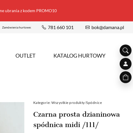
ione ubrania z kodem PROMO10
781 660 101
bok@damana.pl
Zamówienia hurtowe:
OUTLET
KATALOG HURTOWY
Kategorie:
Wszystkie produkty
/
Spódnice
Czarna prosta dzianinowa
spódnica midi /111/