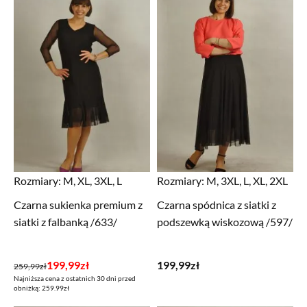
Rozmiary:
M, XL, 3XL, L
Rozmiary:
M, 3XL, L, XL, 2XL
Czarna sukienka premium z
Czarna spódnica z siatki z
siatki z falbanką /633/
podszewką wiskozową /597/
Pierwotna
Aktualna
199,99
zł
199,99
zł
259,99
zł
Najniższa cena z ostatnich 30 dni przed
cena
cena
obniżką: 259.99zł
wynosiła:
wynosi: