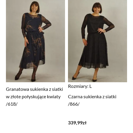
259,99zł.
199,99zł.
Rozmiary:
L
Granatowa sukienka z siatki
w złote połyskujące kwiaty
Czarna sukienka z siatki
/618/
/866/
339,99
zł