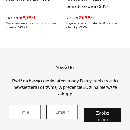
ponadczasowa /339/
Pierwotna
Aktualna
Pierwotna
Aktualna
69,99
zł
29,99
zł
149,99
zł
79,99
zł
Najniższa cena z ostatnich 30 dni przed
Najniższa cena z ostatnich 30 dni przed
cena
cena
cena
cena
obniżką: 149.99zł
obniżką: 79.99zł
wynosiła:
wynosi:
wynosiła:
wynosi:
149,99zł.
69,99zł.
79,99zł.
29,99zł.
Newsletter
Bądź na bieżąco ze światem mody Damy, zapisz się do
newslettera i otrzymaj w prezencie 30 zł na pierwsze
zakupy.