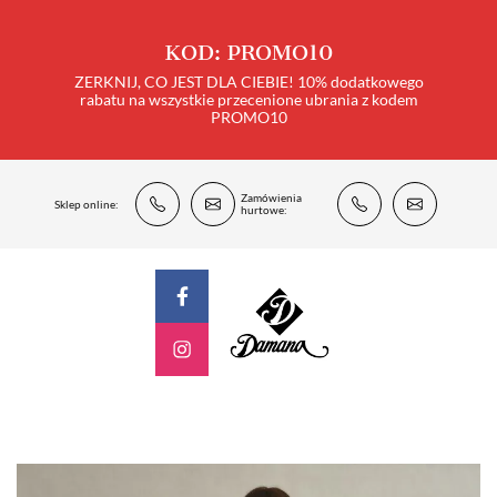
KOD: PROMO10
ZERKNIJ, CO JEST DLA CIEBIE! 10% dodatkowego
rabatu na wszystkie przecenione ubrania z kodem
PROMO10
Zamówienia
Sklep online:
hurtowe: