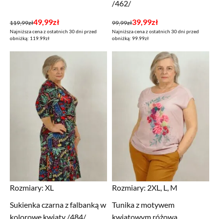
/462/
Pierwotna
Aktualna
Pierwotna
Aktualna
49,99
zł
39,99
zł
119,99
zł
99,99
zł
Najniższa cena z ostatnich 30 dni przed
Najniższa cena z ostatnich 30 dni przed
cena
cena
cena
cena
obniżką: 119.99zł
obniżką: 99.99zł
wynosiła:
wynosi:
wynosiła:
wynosi:
119,99zł.
49,99zł.
99,99zł.
39,99zł.
Rozmiary:
XL
Rozmiary:
2XL, L, M
Sukienka czarna z falbanką w
Tunika z motywem
kolorowe kwiaty /484/
kwiatowym różowa