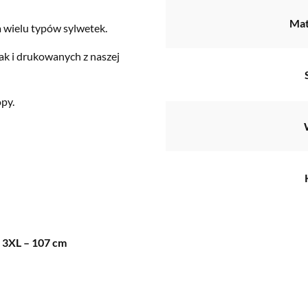
Mat
 wielu typów sylwetek.
ak i drukowanych z naszej
py.
!
u 3XL – 107 cm