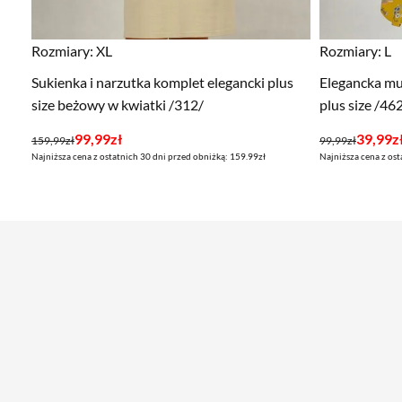
Rozmiary:
XL
Rozmiary:
L
Sukienka i narzutka komplet elegancki plus
Elegancka mu
size beżowy w kwiatki /312/
plus size /46
Pierwotna
Aktualna
Pierwotna
Aktualna
99,99
zł
39,99
z
159,99
zł
99,99
zł
Najniższa cena z ostatnich 30 dni przed obniżką: 159.99zł
Najniższa cena z ost
cena
cena
cena
cena
wynosiła:
wynosi:
wynosiła:
wynosi:
159,99zł.
99,99zł.
99,99zł.
39,99zł.