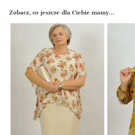
174,99zł.
99,99zł.
Zobacz, co jeszcze dla Ciebie mamy...