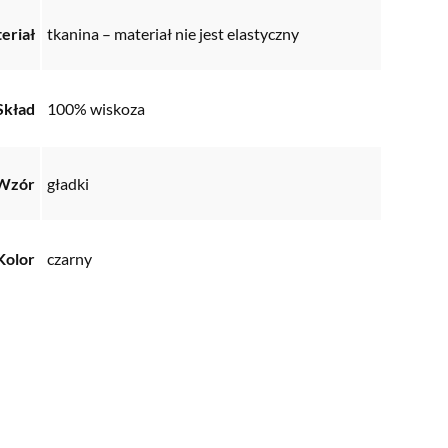
eriał
tkanina – materiał nie jest elastyczny
Skład
100% wiskoza
Wzór
gładki
Kolor
czarny