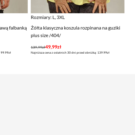
Rozmiary:
L, 3XL
kawą falbanką
Żółta klasyczna koszula rozpinana na guziki
plus size /404/
Pierwotna
Aktualna
49,99
zł
139,99
zł
 99.99zł
Najniższa cena z ostatnich 30 dni przed obniżką: 139.99zł
cena
cena
wynosiła:
wynosi:
139,99zł.
49,99zł.