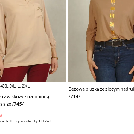
4XL, XL, L, 2XL
Beżowa bluzka ze złotym nadruk
a z wiskozy z ozdobioną
/714/
s size /745/
zł
atnich 30 dni przed obniżką: 174.99zł