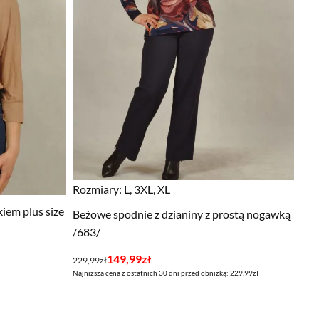
Rozmiary:
L, 3XL, XL
iem plus size
Beżowe spodnie z dzianiny z prostą nogawką
/683/
Pierwotna
Aktualna
149,99
zł
229,99
zł
Najniższa cena z ostatnich 30 dni przed obniżką: 229.99zł
cena
cena
wynosiła:
wynosi:
229,99zł.
149,99zł.