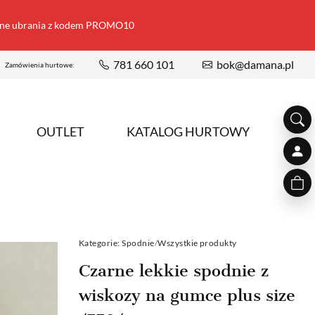
ione ubrania z kodem PROMO10
781 660 101
bok@damana.pl
Zamówienia hurtowe:
OUTLET
KATALOG HURTOWY
Kategorie:
Spodnie
/
Wszystkie produkty
Czarne lekkie spodnie z
wiskozy na gumce plus size