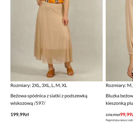
Rozmiary:
2XL, 3XL, L, M, XL
Rozmiary:
M, 
Beżowa spódnica z siatki z podszewką
Bluzka beżow
wiskozową /597/
kieszonką plu
Pierwotna
Aktualna
199,99
zł
99,99
174,99
zł
Najniższa cena z ost
cena
cena
wynosiła:
wynosi: