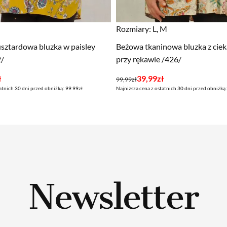
Rozmiary:
L, M
sztardowa bluzka w paisley
Beżowa tkaninowa bluzka z cie
2/
przy rękawie /426/
Pierwotna
Aktualna
ł
39,99
zł
99,99
zł
atnich 30 dni przed obniżką: 99.99zł
Najniższa cena z ostatnich 30 dni przed obniżką:
cena
cena
wynosiła:
wynosi:
99,99zł.
39,99zł.
Newsletter