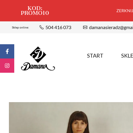
KOD:
ZERKNIJ,
PROMO10
504 416 073
damanasieradz@gmai
Sklep online:
START
SKL