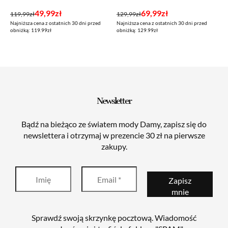
Pierwotna
Aktualna
Pierwotna
Aktualna
49,99
zł
69,99
zł
119,99
zł
129,99
zł
Najniższa cena z ostatnich 30 dni przed
Najniższa cena z ostatnich 30 dni przed
cena
cena
cena
cena
obniżką: 119.99zł
obniżką: 129.99zł
wynosiła:
wynosi:
wynosiła:
wynosi:
119,99zł.
49,99zł.
129,99zł.
69,99zł.
Newsletter
Bądź na bieżąco ze światem mody Damy, zapisz się do
newslettera i otrzymaj w prezencie 30 zł na pierwsze
zakupy.
Sprawdź swoją skrzynkę pocztową. Wiadomość