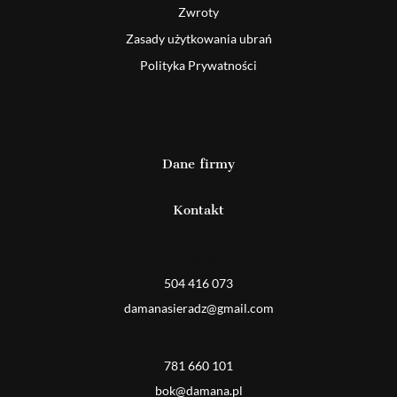
Zwroty
Zasady użytkowania ubrań
Polityka Prywatności
Dane firmy
Kontakt
Detal
504 416 073
damanasieradz@gmail.com
Hurt
781 660 101
bok@damana.pl