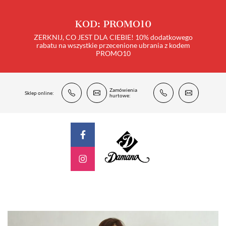
KOD: PROMO10
ZERKNIJ, CO JEST DLA CIEBIE! 10% dodatkowego
rabatu na wszystkie przecenione ubrania z kodem
PROMO10
Zamówienia
Sklep online:
hurtowe: