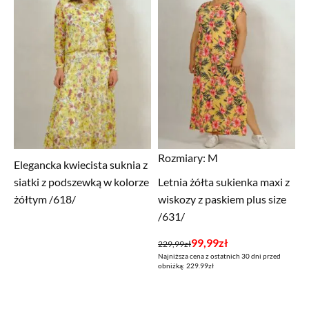
Rozmiary:
M
Elegancka kwiecista suknia z
siatki z podszewką w kolorze
Letnia żółta sukienka maxi z
żółtym /618/
wiskozy z paskiem plus size
/631/
Pierwotna
Aktualna
99,99
zł
229,99
zł
Najniższa cena z ostatnich 30 dni przed
cena
cena
obniżką: 229.99zł
wynosiła:
wynosi:
229,99zł.
99,99zł.