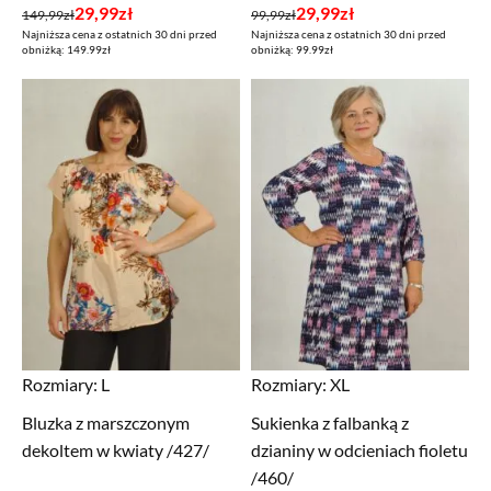
Pierwotna
Aktualna
Pierwotna
Aktualna
29,99
zł
29,99
zł
149,99
zł
99,99
zł
Najniższa cena z ostatnich 30 dni przed
Najniższa cena z ostatnich 30 dni przed
cena
cena
cena
cena
obniżką: 149.99zł
obniżką: 99.99zł
wynosiła:
wynosi:
wynosiła:
wynosi:
149,99zł.
29,99zł.
99,99zł.
29,99zł.
Rozmiary:
L
Rozmiary:
XL
Bluzka z marszczonym
Sukienka z falbanką z
dekoltem w kwiaty /427/
dzianiny w odcieniach fioletu
/460/