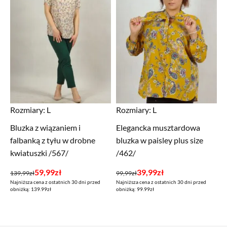
Rozmiary:
L
Rozmiary:
L
Bluzka z wiązaniem i
Elegancka musztardowa
falbanką z tyłu w drobne
bluzka w paisley plus size
kwiatuszki /567/
/462/
Pierwotna
Aktualna
Pierwotna
Aktualna
59,99
zł
39,99
zł
139,99
zł
99,99
zł
Najniższa cena z ostatnich 30 dni przed
Najniższa cena z ostatnich 30 dni przed
cena
cena
cena
cena
obniżką: 139.99zł
obniżką: 99.99zł
wynosiła:
wynosi:
wynosiła:
wynosi:
139,99zł.
59,99zł.
99,99zł.
39,99zł.