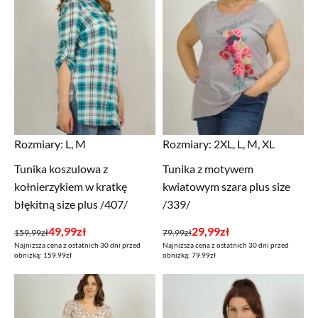
Rozmiary:
L, M
Rozmiary:
2XL, L, M, XL
Tunika koszulowa z
Tunika z motywem
kołnierzykiem w kratkę
kwiatowym szara plus size
błękitną size plus /407/
/339/
Pierwotna
Aktualna
Pierwotna
Aktualna
49,99
zł
29,99
zł
159,99
zł
79,99
zł
Najniższa cena z ostatnich 30 dni przed
Najniższa cena z ostatnich 30 dni przed
cena
cena
cena
cena
obniżką: 159.99zł
obniżką: 79.99zł
wynosiła:
wynosi:
wynosiła:
wynosi:
159,99zł.
49,99zł.
79,99zł.
29,99zł.