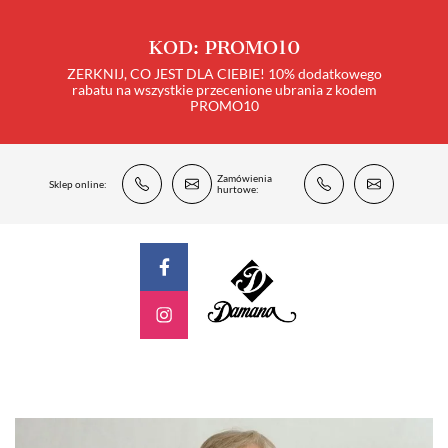
KOD: PROMO10
ZERKNIJ, CO JEST DLA CIEBIE! 10% dodatkowego
rabatu na wszystkie przecenione ubrania z kodem
PROMO10
Zamówienia
Sklep online:
hurtowe: