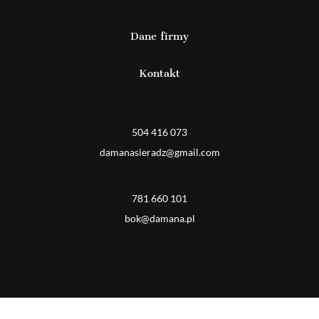
Dane firmy
Kontakt
Detal
504 416 073
damanasieradz@gmail.com
Hurt
781 660 101
bok@damana.pl