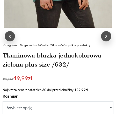
Kategorie:
! Wyprzedaż !
/
Outlet
/
Bluzki
/
Wszystkie produkty
Tkaninowa bluzka jednokolorowa
zielona plus size /632/
Pierwotna
Aktualna
49,99
zł
129,99
zł
cena
cena
wynosiła:
wynosi:
Najniższa cena z ostatnich 30 dni przed obniżką: 129.99zł
Rozmiar
129,99zł.
49,99zł.