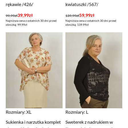
rękawie /426/
kwiatuszki /567/
Pierwotna
Aktualna
Pierwotna
Aktualna
39,99
zł
59,99
zł
99,99
zł
139,99
zł
Najniższa cena z ostatnich 30 dni przed
Najniższa cena z ostatnich 30 dni przed
cena
cena
cena
cena
obniżką: 99.99zł
obniżką: 139.99zł
wynosiła:
wynosi:
wynosiła:
wynosi:
99,99zł.
39,99zł.
139,99zł.
59,99zł.
Rozmiary:
XL
Rozmiary:
L
Sukienka i narzutka komplet
Sweterek z nadrukiem w