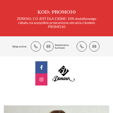
KOD: PROMO10
ZERKNIJ, CO JEST DLA CIEBIE! 10% dodatkowego
rabatu na wszystkie przecenione ubrania z kodem
PROMO10
Zamówienia
Sklep online:
hurtowe: