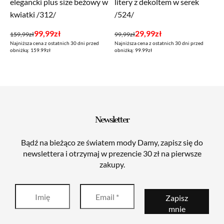
elegancki plus size beżowy w
litery z dekoltem w serek
kwiatki /312/
/524/
Pierwotna
Aktualna
Pierwotna
Aktualna
99,99
zł
29,99
zł
159,99
zł
99,99
zł
Najniższa cena z ostatnich 30 dni przed
Najniższa cena z ostatnich 30 dni przed
cena
cena
cena
cena
obniżką: 159.99zł
obniżką: 99.99zł
wynosiła:
wynosi:
wynosiła:
wynosi:
159,99zł.
99,99zł.
99,99zł.
29,99zł.
Newsletter
Bądź na bieżąco ze światem mody Damy, zapisz się do
newslettera i otrzymaj w prezencie 30 zł na pierwsze
zakupy.