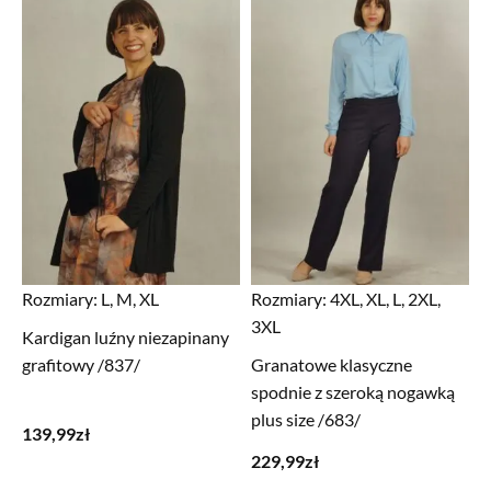
Rozmiary:
L, M, XL
Rozmiary:
4XL, XL, L, 2XL,
3XL
Kardigan luźny niezapinany
grafitowy /837/
Granatowe klasyczne
spodnie z szeroką nogawką
plus size /683/
139,99
zł
229,99
zł