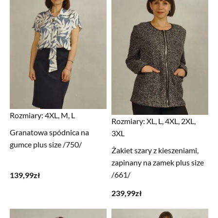
Rozmiary:
4XL, M, L
Rozmiary:
XL, L, 4XL, 2XL,
Granatowa spódnica na
3XL
gumce plus size /750/
Żakiet szary z kieszeniami,
zapinany na zamek plus size
/661/
139,99
zł
239,99
zł