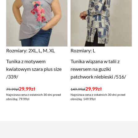
Rozmiary:
2XL, L, M, XL
Rozmiary:
L
Tunika z motywem
Tunika wiązana w talii z
kwiatowym szara plus size
rewersem na guziki
/339/
patchwork niebieski /516/
Pierwotna
Aktualna
Pierwotna
Aktualna
29,99
zł
29,99
zł
79,99
zł
149,99
zł
Najniższa cena z ostatnich 30 dni przed
Najniższa cena z ostatnich 30 dni przed
cena
cena
cena
cena
obniżką: 79.99zł
obniżką: 149.99zł
wynosiła:
wynosi:
wynosiła:
wynosi:
79,99zł.
29,99zł.
149,99zł.
29,99zł.