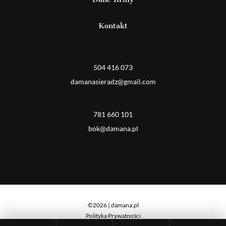
Kontakt
Detal
504 416 073
damanasieradz@gmail.com
Hurt
781 660 101
bok@damana.pl
©2026 | damana.pl
Polityka Prywatności