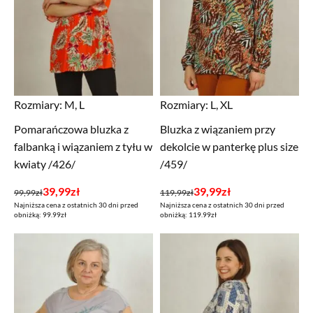
Rozmiary:
M, L
Rozmiary:
L, XL
Pomarańczowa bluzka z
Bluzka z wiązaniem przy
falbanką i wiązaniem z tyłu w
dekolcie w panterkę plus size
kwiaty /426/
/459/
Pierwotna
Aktualna
Pierwotna
Aktualna
39,99
zł
39,99
zł
99,99
zł
119,99
zł
Najniższa cena z ostatnich 30 dni przed
Najniższa cena z ostatnich 30 dni przed
cena
cena
cena
cena
obniżką: 99.99zł
obniżką: 119.99zł
wynosiła:
wynosi:
wynosiła:
wynosi:
99,99zł.
39,99zł.
119,99zł.
39,99zł.