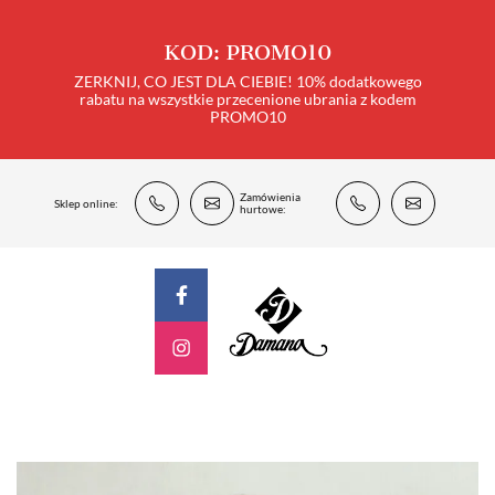
KOD: PROMO10
ZERKNIJ, CO JEST DLA CIEBIE! 10% dodatkowego
rabatu na wszystkie przecenione ubrania z kodem
PROMO10
Zamówienia
Sklep online:
hurtowe: