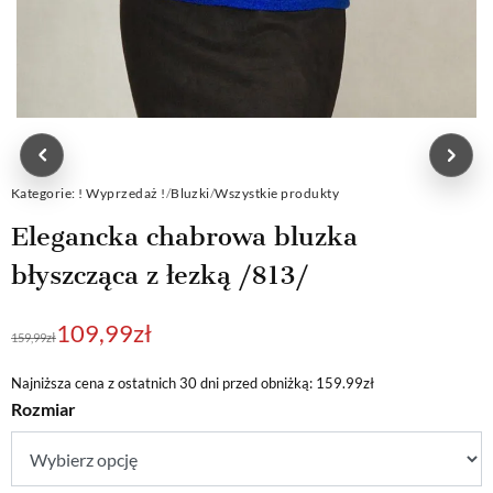
Kategorie:
! Wyprzedaż !
/
Bluzki
/
Wszystkie produkty
Elegancka chabrowa bluzka
błyszcząca z łezką /813/
Pierwotna
Aktualna
109,99
zł
159,99
zł
cena
cena
wynosiła:
wynosi:
Najniższa cena z ostatnich 30 dni przed obniżką: 159.99zł
Rozmiar
159,99zł.
109,99zł.