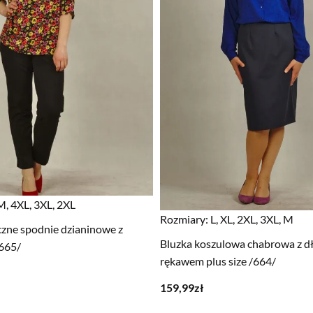
M, 4XL, 3XL, 2XL
Rozmiary:
L, XL, 2XL, 3XL, M
czne spodnie dzianinowe z
Bluzka koszulowa chabrowa z d
/665/
rękawem plus size /664/
159,99
zł