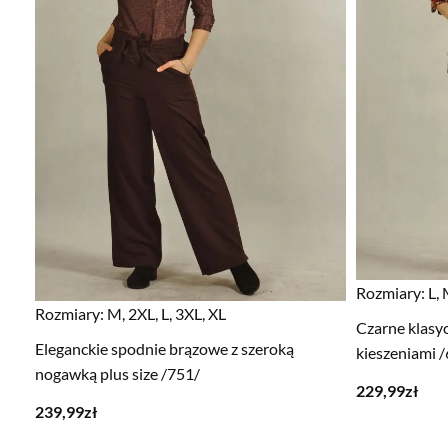
Rozmiary:
L, 
Rozmiary:
M, 2XL, L, 3XL, XL
Czarne klasy
Eleganckie spodnie brązowe z szeroką
kieszeniami 
nogawką plus size /751/
229,99
zł
239,99
zł