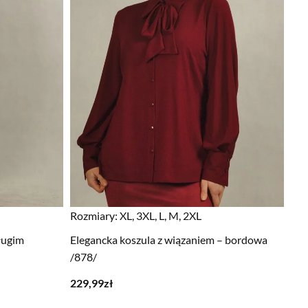
Rozmiary:
XL, 3XL, L, M, 2XL
ługim
Elegancka koszula z wiązaniem – bordowa
/878/
229,99
zł