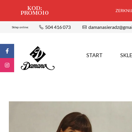
KOD:
ZERKNIJ,
PROMO10
504 416 073
damanasieradz@gmai
Sklep online:
START
SKL