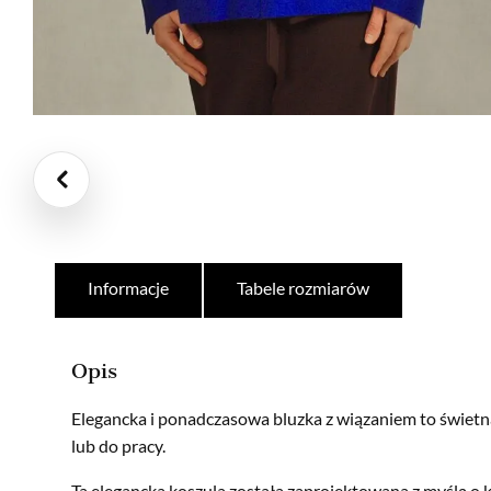
Informacje
Tabele rozmiarów
Opis
Elegancka i ponadczasowa bluzka z wiązaniem to świetn
lub do pracy.
Ta elegancka koszula została zaprojektowana z myślą o k