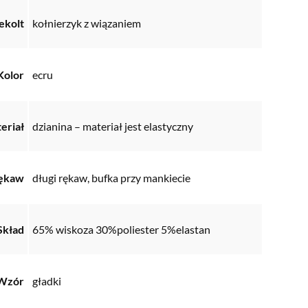
ekolt
kołnierzyk z wiązaniem
Kolor
ecru
eriał
dzianina – materiał jest elastyczny
ękaw
długi rękaw, bufka przy mankiecie
Skład
65% wiskoza 30%poliester 5%elastan
Wzór
gładki