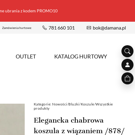
ione ubrania z kodem PROMO10
781 660 101
bok@damana.pl
Zamówienia hurtowe:
OUTLET
KATALOG HURTOWY
Kategorie:
Nowości
/
Bluzki
/
Koszule
/
Wszystkie
produkty
Elegancka chabrowa
koszula z wiązaniem /878/