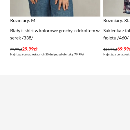
Rozmiary:
M
Rozmiary:
XL
Biały t-shirt w kolorowe grochy z dekoltem w
Sukienka z fa
serek /338/
fioletu /460/
Pierwotna
Aktualna
Pierwotna
Aktualna
29,99
zł
69,99
79,99
zł
129,99
zł
Najniższa cena z ostatnich 30 dni przed obniżką: 79.99zł
Najniższa cena z ost
cena
cena
cena
cena
wynosiła:
wynosi:
wynosiła:
wynosi:
79,99zł.
29,99zł.
129,99zł.
69,99zł.