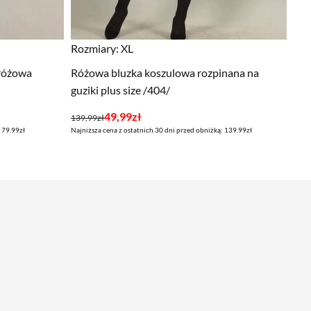
Rozmiary:
XL
różowa
Różowa bluzka koszulowa rozpinana na
guziki plus size /404/
Pierwotna
Aktualna
49,99
zł
139,99
zł
 79.99zł
Najniższa cena z ostatnich 30 dni przed obniżką: 139.99zł
cena
cena
wynosiła:
wynosi:
139,99zł.
49,99zł.