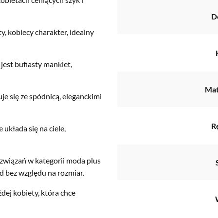
D
y, kobiecy charakter, idealny
est bufiasty mankiet,
Mat
e się ze spódnicą, eleganckimi
R
układa się na ciele,
ozwiązań w kategorii moda plus
d bez względu na rozmiar.
dej kobiety, która chce