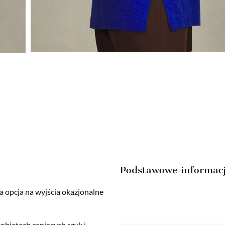
Podstawowe informac
a opcja na wyjścia okazjonalne
obietach ceniących szyk i