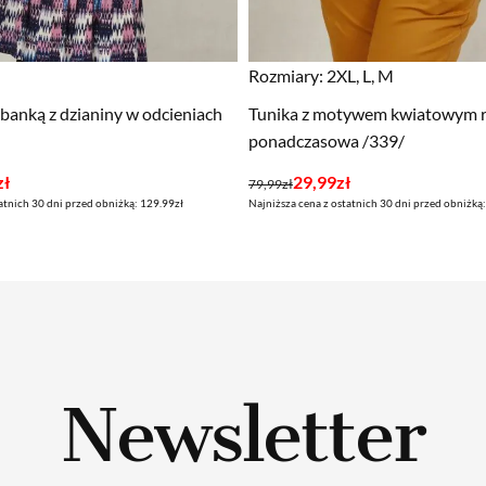
Rozmiary:
2XL, L, M
lbanką z dzianiny w odcieniach
Tunika z motywem kwiatowym 
ponadczasowa /339/
Pierwotna
Aktualna
zł
29,99
zł
79,99
zł
atnich 30 dni przed obniżką: 129.99zł
Najniższa cena z ostatnich 30 dni przed obniżką:
cena
cena
wynosiła:
wynosi:
79,99zł.
29,99zł.
Newsletter