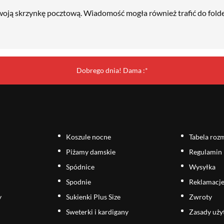
oją skrzynkę pocztową. Wiadomość mogła również trafić do fol
Dobrego dnia! Dama :*
Koszule nocne
Tabela roz
Piżamy damskie
Regulamin
Spódnice
Wysyłka
Spodnie
Reklamacj
y
Sukienki Plus Size
Zwroty
Sweterki i kardigany
Zasady uż