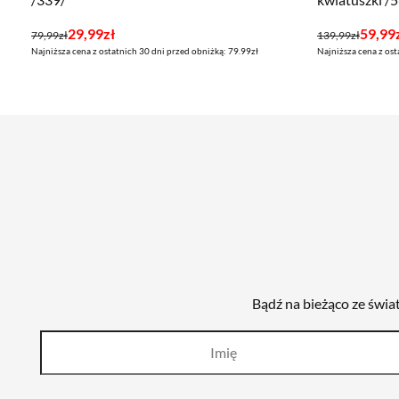
Pierwotna
Aktualna
Pierwotna
Aktualna
29,99
zł
59,99
79,99
zł
139,99
zł
Najniższa cena z ostatnich 30 dni przed obniżką: 79.99zł
Najniższa cena z ost
cena
cena
cena
cena
wynosiła:
wynosi:
wynosiła:
wynosi:
79,99zł.
29,99zł.
139,99zł.
59,99zł.
Bądź na bieżąco ze świa