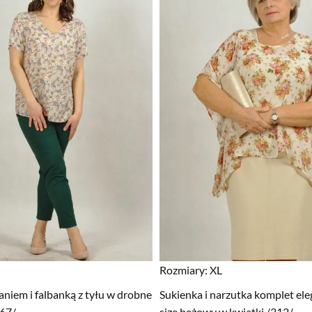
Rozmiary:
XL
aniem i falbanką z tyłu w drobne
Sukienka i narzutka komplet ele
567/
size beżowy w kwiatki /312/