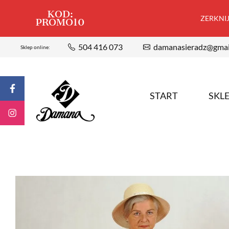
KOD:
ZERKNIJ,
PROMO10
504 416 073
damanasieradz@gmai
Sklep online:
START
SKL