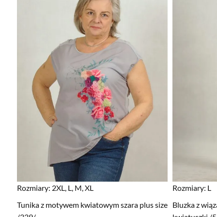
Rozmiary:
2XL, L, M, XL
Rozmiary:
L
Tunika z motywem kwiatowym szara plus size
Bluzka z wiąz
/339/
kwiatuszki /