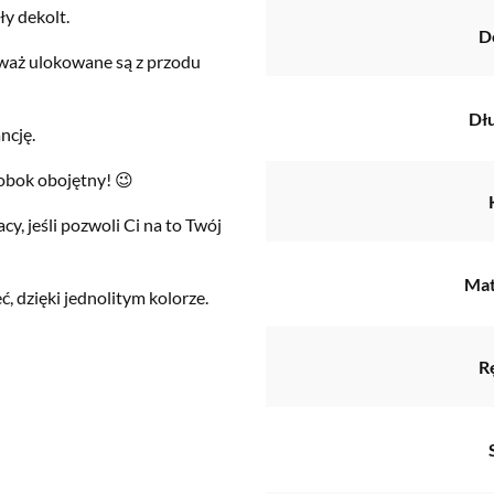
ły dekolt.
D
eważ ulokowane są z przodu
Dł
ncję.
 obok obojętny! 😉
y, jeśli pozwoli Ci na to Twój
Mat
 dzięki jednolitym kolorze.
R