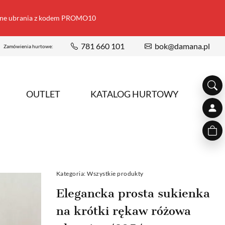
ione ubrania z kodem PROMO10
781 660 101
bok@damana.pl
Zamówienia hurtowe:
OUTLET
KATALOG HURTOWY
Kategoria:
Wszystkie produkty
Elegancka prosta sukienka
na krótki rękaw różowa