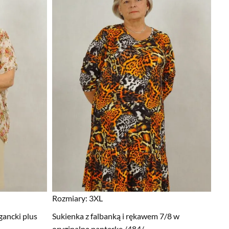
Rozmiary:
3XL
gancki plus
Sukienka z falbanką i rękawem 7/8 w
oryginalną panterkę /484/