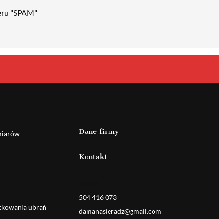
deru "SPAM"
Dane firmy
miarów
Kontakt
e
Detal
504 416 073
ytkowania ubrań
damanasieradz@gmail.com