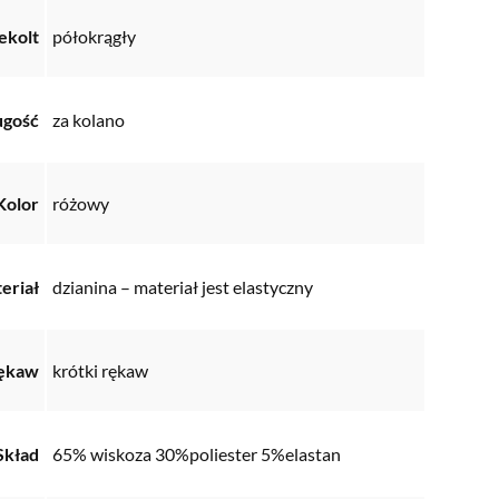
ekolt
półokrągły
ugość
za kolano
Kolor
różowy
eriał
dzianina – materiał jest elastyczny
ękaw
krótki rękaw
Skład
65% wiskoza 30%poliester 5%elastan