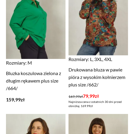
Rozmiary:
L, 3XL, 4XL
Rozmiary:
M
Drukowana bluza w pawie
Bluzka koszulowa zielona z
pióra z wysokim kołnierzem
długim rękawem plus size
plus size /662/
/664/
Pierwotna
Aktualna
79,99
zł
169,99
zł
159,99
zł
Najniższa cena z ostatnich 30 dni przed
cena
cena
obniżką: 169.99zł
wynosiła:
wynosi:
169,99zł.
79,99zł.