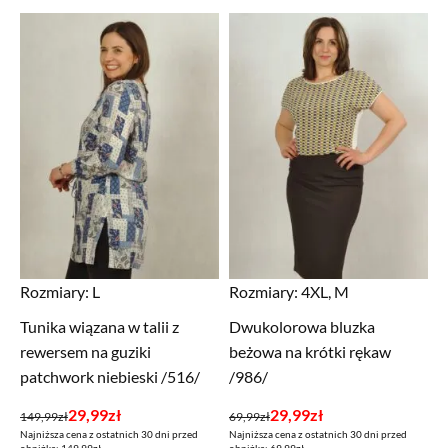
Rozmiary:
L
Rozmiary:
4XL, M
Tunika wiązana w talii z
Dwukolorowa bluzka
rewersem na guziki
beżowa na krótki rękaw
patchwork niebieski /516/
/986/
Pierwotna
Aktualna
Pierwotna
Aktualna
29,99
zł
29,99
zł
149,99
zł
69,99
zł
Najniższa cena z ostatnich 30 dni przed
Najniższa cena z ostatnich 30 dni przed
cena
cena
cena
cena