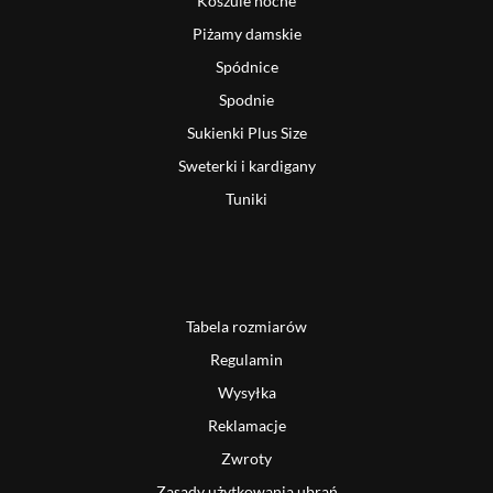
Koszule nocne
Piżamy damskie
Spódnice
Spodnie
Sukienki Plus Size
Sweterki i kardigany
Tuniki
Tabela rozmiarów
Regulamin
Wysyłka
Reklamacje
Zwroty
Zasady użytkowania ubrań