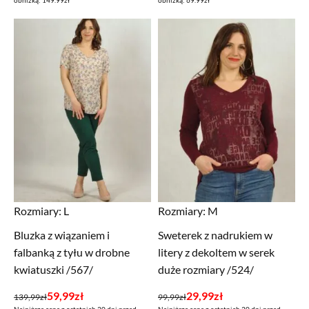
obniżką: 149.99zł
obniżką: 69.99zł
wynosiła:
wynosi:
wynosiła:
wynosi:
149,99zł.
29,99zł.
69,99zł.
29,99zł.
Rozmiary:
L
Rozmiary:
M
Bluzka z wiązaniem i
Sweterek z nadrukiem w
falbanką z tyłu w drobne
litery z dekoltem w serek
kwiatuszki /567/
duże rozmiary /524/
Pierwotna
Aktualna
Pierwotna
Aktualna
59,99
zł
29,99
zł
139,99
zł
99,99
zł