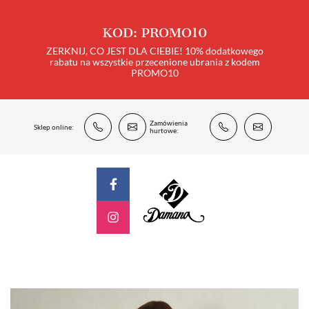
KOD: PROMO10
ZERKNIJ, CO JEST DLA CIEBIE! 10% dodatkowego
rabatu na wszystkie przecenione ubrania z kodem
PROMO10
Zamówienia
Sklep online:
hurtowe: