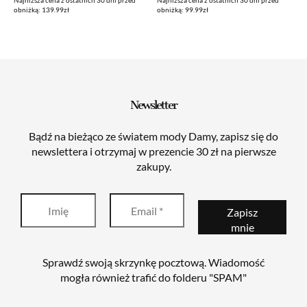
Najniższa cena z ostatnich 30 dni przed
Najniższa cena z ostatnich 30 dni przed
cena
cena
cena
cena
obniżką: 139.99zł
obniżką: 99.99zł
wynosiła:
wynosi:
wynosiła:
wynosi:
139,99zł.
59,99zł.
99,99zł.
29,99zł.
Newsletter
Bądź na bieżąco ze światem mody Damy, zapisz się do
newslettera i otrzymaj w prezencie 30 zł na pierwsze
zakupy.
Sprawdź swoją skrzynkę pocztową. Wiadomość
mogła również trafić do folderu "SPAM"