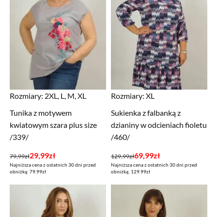
Rozmiary:
2XL, L, M, XL
Rozmiary:
XL
Tunika z motywem
Sukienka z falbanką z
kwiatowym szara plus size
dzianiny w odcieniach fioletu
/339/
/460/
Pierwotna
Aktualna
Pierwotna
Aktualna
29,99
zł
69,99
zł
79,99
zł
129,99
zł
Najniższa cena z ostatnich 30 dni przed
Najniższa cena z ostatnich 30 dni przed
cena
cena
cena
cena
obniżką: 79.99zł
obniżką: 129.99zł
wynosiła:
wynosi:
wynosiła:
wynosi:
79,99zł.
29,99zł.
129,99zł.
69,99zł.