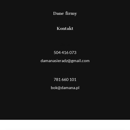
Dane firmy
Kontakt
Detal
504 416 073
damanasieradz@gmail.com
Hurt
781 660 101
bok@damana.pl