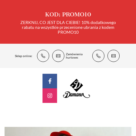
KOD: PROMO10
ZERKNIJ, CO JEST DLA CIEBIE! 10% dodatkowego
rabatu na wszystkie przecenione ubrania z kodem
PROMO10
Zamówienia
Sklep online:
hurtowe: