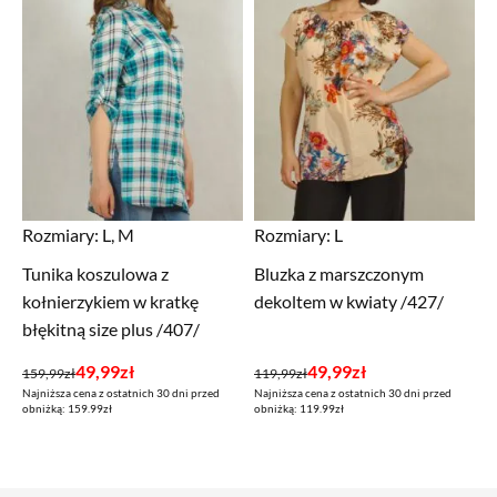
Rozmiary:
L, M
Rozmiary:
L
Tunika koszulowa z
Bluzka z marszczonym
kołnierzykiem w kratkę
dekoltem w kwiaty /427/
błękitną size plus /407/
Pierwotna
Aktualna
Pierwotna
Aktualna
49,99
zł
49,99
zł
159,99
zł
119,99
zł
Najniższa cena z ostatnich 30 dni przed
Najniższa cena z ostatnich 30 dni przed
cena
cena
cena
cena
obniżką: 159.99zł
obniżką: 119.99zł
wynosiła:
wynosi:
wynosiła:
wynosi:
159,99zł.
49,99zł.
119,99zł.
49,99zł.