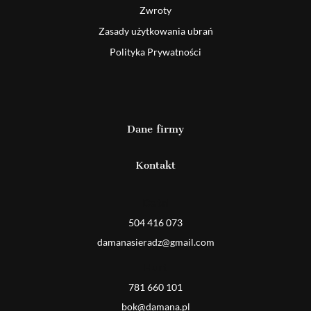
Zwroty
Zasady użytkowania ubrań
Polityka Prywatności
Dane firmy
Kontakt
Detal
504 416 073
damanasieradz@gmail.com
Hurt
781 660 101
bok@damana.pl