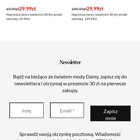
Pierwotna
Aktualna
Pierwotna
Aktualna
29,99
zł
29,99
zł
69,99
zł
149,99
zł
Najniższa cena z ostatnich 30 dni przed
Najniższa cena z ostatnich 30 dni przed
cena
cena
cena
cena
obniżką: 69.99zł
obniżką: 149.99zł
wynosiła:
wynosi:
wynosiła:
wynosi:
69,99zł.
29,99zł.
149,99zł.
29,99zł.
Newsletter
Bądź na bieżąco ze światem mody Damy, zapisz się do
newslettera i otrzymaj w prezencie 30 zł na pierwsze
zakupy.
Sprawdź swoją skrzynkę pocztową. Wiadomość