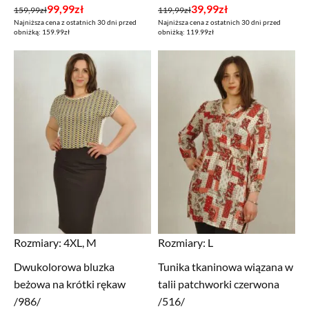
Pierwotna
Aktualna
Pierwotna
Aktualna
99,99
zł
39,99
zł
159,99
zł
119,99
zł
Najniższa cena z ostatnich 30 dni przed
Najniższa cena z ostatnich 30 dni przed
cena
cena
cena
cena
obniżką: 159.99zł
obniżką: 119.99zł
wynosiła:
wynosi:
wynosiła:
wynosi:
159,99zł.
99,99zł.
119,99zł.
39,99zł.
Rozmiary:
4XL, M
Rozmiary:
L
Dwukolorowa bluzka
Tunika tkaninowa wiązana w
beżowa na krótki rękaw
talii patchworki czerwona
/986/
/516/