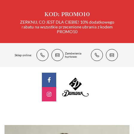
KOD: PROMO10
ZERKNIJ, CO JEST DLA CIEBIE! 10% dodatkowego
rabatu na wszystkie przecenione ubrania z kodem
PROMO10
Zamówienia
Sklep online:
hurtowe: