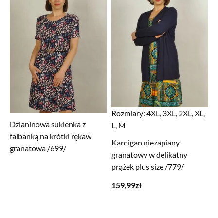
Rozmiary:
4XL, 3XL, 2XL, XL,
Dzianinowa sukienka z
L, M
falbanką na krótki rękaw
Kardigan niezapiany
granatowa /699/
granatowy w delikatny
prążek plus size /779/
159,99
zł