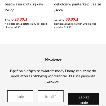
beżowa na krótki rękaw
dekolcie w panterkę plus size
/986/
/459/
Pierwotna
Aktualna
Pierwotna
Aktualna
29,99
zł
39,99
zł
69,99
zł
119,99
zł
Najniższa cena z ostatnich 30 dni przed
Najniższa cena z ostatnich 30 dni przed
cena
cena
cena
cena
obniżką: 69.99zł
obniżką: 119.99zł
wynosiła:
wynosi:
wynosiła:
wynosi:
69,99zł.
29,99zł.
119,99zł.
39,99zł.
Newsletter
Bądź na bieżąco ze światem mody Damy, zapisz się do
newslettera i otrzymaj w prezencie 30 zł na pierwsze
zakupy.