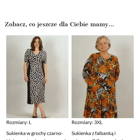
wynosiła:
wynosi:
79,99zł.
29,99zł.
Zobacz, co jeszcze dla Ciebie mamy...
Rozmiary:
L
Rozmiary:
3XL
Sukienka w grochy czarno-
Sukienka z falbanką i