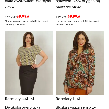
biała z wstawkami czarnymi
rękawem 7/8 w oryginalną
/965/
panterkę /484/
Pierwotna
Aktualna
Pierwotna
Aktualna
69,99
zł
69,99
zł
159,99
zł
149,99
zł
Najniższa cena z ostatnich 30 dni przed
Najniższa cena z ostatnich 30 dni przed
cena
cena
cena
cena
obniżką: 159.99zł
obniżką: 149.99zł
wynosiła:
wynosi:
wynosiła:
wynosi:
159,99zł.
69,99zł.
149,99zł.
69,99zł.
Rozmiary:
4XL, M
Rozmiary:
L, XL
Dwukolorowa bluzka
Bluzka z wiązaniem przy