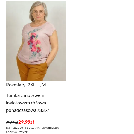
Rozmiary:
2XL, L, M
Tunika z motywem
kwiatowym różowa
ponadczasowa /339/
Pierwotna
Aktualna
29,99
zł
79,99
zł
Najniższa cena z ostatnich 30 dni przed
cena
cena
obniżką: 79.99zł