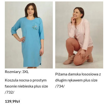
Rozmiary:
3XL
Piżama damska łososiowa z
Koszula nocna o prostym
długim rękawem plus size
fasonie niebieska plus size
/734/
/732/
139,99
zł