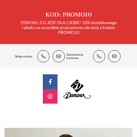
KOD: PROMO10
ZERKNIJ, CO JEST DLA CIEBIE! 10% dodatkowego
rabatu na wszystkie przecenione ubrania z kodem
PROMO10
Zamówienia
Sklep online:
hurtowe: