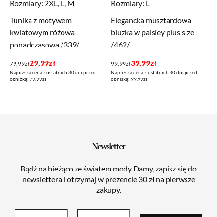
Rozmiary:
2XL, L, M
Rozmiary:
L
Tunika z motywem
Elegancka musztardowa
kwiatowym różowa
bluzka w paisley plus size
ponadczasowa /339/
/462/
Pierwotna
Aktualna
Pierwotna
Aktualna
29,99
zł
39,99
zł
79,99
zł
99,99
zł
Najniższa cena z ostatnich 30 dni przed
Najniższa cena z ostatnich 30 dni przed
cena
cena
cena
cena
obniżką: 79.99zł
obniżką: 99.99zł
wynosiła:
wynosi:
wynosiła:
wynosi:
79,99zł.
29,99zł.
99,99zł.
39,99zł.
Newsletter
Bądź na bieżąco ze światem mody Damy, zapisz się do
newslettera i otrzymaj w prezencie 30 zł na pierwsze
zakupy.