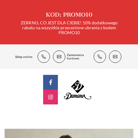
KOD: PROMO10
ZERKNIJ, CO JEST DLA CIEBIE! 10% dodatkowego
rabatu na wszystkie przecenione ubrania z kodem
PROMO10
Zamówienia
Sklep online:
hurtowe: