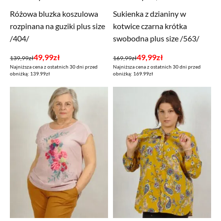
Różowa bluzka koszulowa
Sukienka z dzianiny w
rozpinana na guziki plus size
kotwice czarna krótka
/404/
swobodna plus size /563/
Pierwotna
Aktualna
Pierwotna
Aktualna
49,99
zł
49,99
zł
139,99
zł
169,99
zł
Najniższa cena z ostatnich 30 dni przed
Najniższa cena z ostatnich 30 dni przed
cena
cena
cena
cena
obniżką: 139.99zł
obniżką: 169.99zł
wynosiła:
wynosi:
wynosiła:
wynosi:
139,99zł.
49,99zł.
169,99zł.
49,99zł.