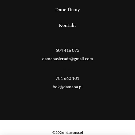
Dane firmy
Kontakt
Detal
504 416 073
damanasieradz@gmail.com
Hurt
781 660 101
bok@damana.pl
©2026 | damana.pl