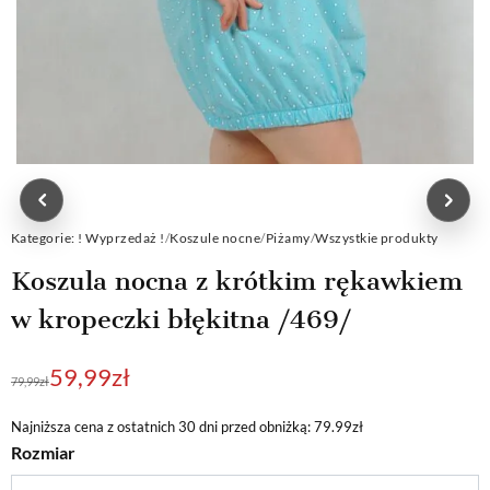
Kategorie:
! Wyprzedaż !
/
Koszule nocne
/
Piżamy
/
Wszystkie produkty
Koszula nocna z krótkim rękawkiem
w kropeczki błękitna /469/
Pierwotna
Aktualna
59,99
zł
79,99
zł
cena
cena
wynosiła:
wynosi:
Najniższa cena z ostatnich 30 dni przed obniżką: 79.99zł
Rozmiar
79,99zł.
59,99zł.