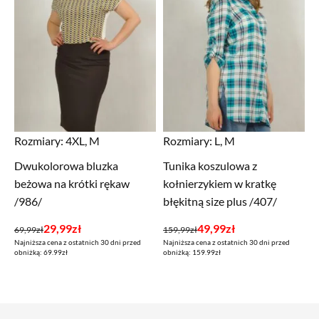
Rozmiary:
4XL, M
Rozmiary:
L, M
Dwukolorowa bluzka
Tunika koszulowa z
beżowa na krótki rękaw
kołnierzykiem w kratkę
/986/
błękitną size plus /407/
Pierwotna
Aktualna
Pierwotna
Aktualna
29,99
zł
49,99
zł
69,99
zł
159,99
zł
Najniższa cena z ostatnich 30 dni przed
Najniższa cena z ostatnich 30 dni przed
cena
cena
cena
cena
obniżką: 69.99zł
obniżką: 159.99zł
wynosiła:
wynosi:
wynosiła:
wynosi:
69,99zł.
29,99zł.
159,99zł.
49,99zł.