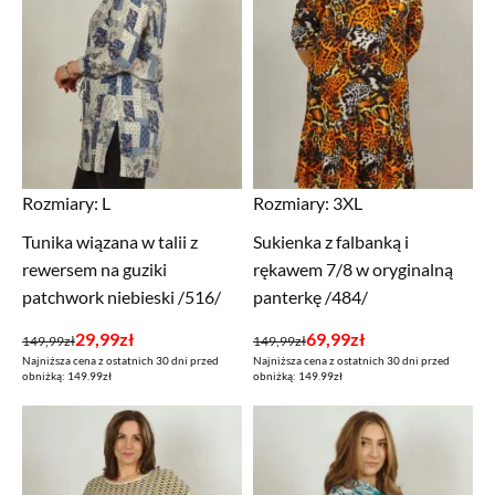
Rozmiary:
L
Rozmiary:
3XL
Tunika wiązana w talii z
Sukienka z falbanką i
rewersem na guziki
rękawem 7/8 w oryginalną
patchwork niebieski /516/
panterkę /484/
Pierwotna
Aktualna
Pierwotna
Aktualna
29,99
zł
69,99
zł
149,99
zł
149,99
zł
Najniższa cena z ostatnich 30 dni przed
Najniższa cena z ostatnich 30 dni przed
cena
cena
cena
cena
obniżką: 149.99zł
obniżką: 149.99zł
wynosiła:
wynosi:
wynosiła:
wynosi:
149,99zł.
29,99zł.
149,99zł.
69,99zł.