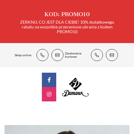
KOD: PROMO10
ZERKNIJ, CO JEST DLA CIEBIE! 10% dodatkowego
rabatu na wszystkie przecenione ubrania z kodem
PROMO10
Zamówienia
Sklep online:
hurtowe: