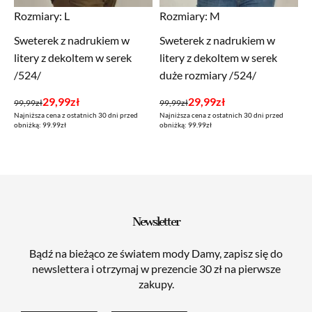
Rozmiary:
L
Rozmiary:
M
Sweterek z nadrukiem w
Sweterek z nadrukiem w
litery z dekoltem w serek
litery z dekoltem w serek
/524/
duże rozmiary /524/
Pierwotna
Aktualna
Pierwotna
Aktualna
29,99
zł
29,99
zł
99,99
zł
99,99
zł
Najniższa cena z ostatnich 30 dni przed
Najniższa cena z ostatnich 30 dni przed
cena
cena
cena
cena
obniżką: 99.99zł
obniżką: 99.99zł
wynosiła:
wynosi:
wynosiła:
wynosi:
99,99zł.
29,99zł.
99,99zł.
29,99zł.
Newsletter
Bądź na bieżąco ze światem mody Damy, zapisz się do
newslettera i otrzymaj w prezencie 30 zł na pierwsze
zakupy.