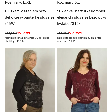
Rozmiary:
L, XL
Rozmiary:
XL
Bluzka z wiązaniem przy
Sukienka i narzutka komplet
dekolcie w panterkę plus size
elegancki plus size beżowy w
/459/
kwiatki /312/
Pierwotna
Aktualna
Pierwotna
Aktualna
39,99
zł
99,99
zł
119,99
zł
159,99
zł
Najniższa cena z ostatnich 30 dni przed
Najniższa cena z ostatnich 30 dni przed
cena
cena
cena
cena
obniżką: 119.99zł
obniżką: 159.99zł
wynosiła:
wynosi:
wynosiła:
wynosi:
119,99zł.
39,99zł.
159,99zł.
99,99zł.