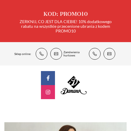
KOD: PROMO10
ZERKNIJ, CO JEST DLA CIEBIE! 10% dodatkowego
rabatu na wszystkie przecenione ubrania z kodem
PROMO10
Zamówienia
Sklep online:
hurtowe: