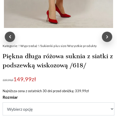
Kategorie:
! Wyprzedaż !
/
Sukienki plus size
/
Wszystkie produkty
Piękna długa różowa suknia z siatki z
podszewką wiskozową /618/
Pierwotna
Aktualna
149,99
zł
339,99
zł
cena
cena
wynosiła:
wynosi:
Najniższa cena z ostatnich 30 dni przed obniżką: 339.99zł
Rozmiar
339,99zł.
149,99zł.