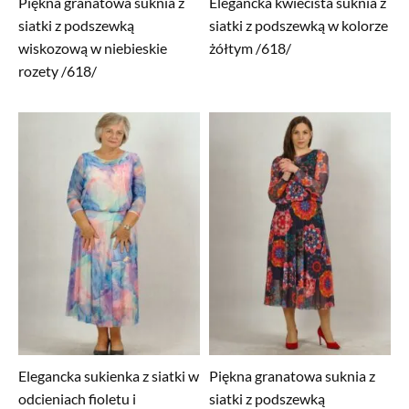
Piękna granatowa suknia z
Elegancka kwiecista suknia z
siatki z podszewką
siatki z podszewką w kolorze
wiskozową w niebieskie
żółtym /618/
rozety /618/
Elegancka sukienka z siatki w
Piękna granatowa suknia z
odcieniach fioletu i
siatki z podszewką