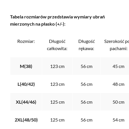
Tabela rozmiarów przedstawia wymiary ubrań
mierzonych na płasko (+/-):
Rozmiar:
Długość
Długość
Szerokość p
całkowita:
rękawa:
pachami:
M(38)
123 cm
56 cm
45 cm
L(40/42)
123 cm
56 cm
48 cm
XL(44/46)
125 cm
56 cm
50 cm
2XL(48/50)
125 cm
56 cm
54 cm