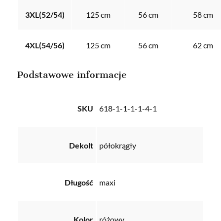
3XL(52/54)
125 cm
56 cm
58 cm
4XL(54/56)
125 cm
56 cm
62 cm
Podstawowe informacje
SKU
618-1-1-1-1-4-1
Dekolt
półokrągły
Długość
maxi
Kolor
różowy