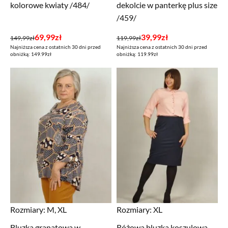
kolorowe kwiaty /484/
dekolcie w panterkę plus size
/459/
Pierwotna
Aktualna
Pierwotna
Aktualna
69,99
zł
39,99
zł
149,99
zł
119,99
zł
Najniższa cena z ostatnich 30 dni przed
Najniższa cena z ostatnich 30 dni przed
cena
cena
cena
cena
obniżką: 149.99zł
obniżką: 119.99zł
wynosiła:
wynosi:
wynosiła:
wynosi:
149,99zł.
69,99zł.
119,99zł.
39,99zł.
Rozmiary:
M, XL
Rozmiary:
XL
Bluzka granatowa w
Różowa bluzka koszulowa