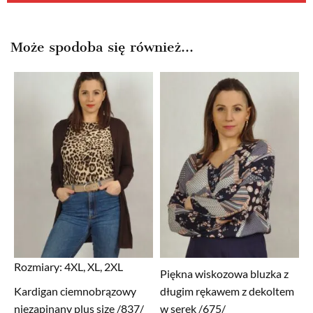
Może spodoba się również…
Rozmiary:
4XL, XL, 2XL
Piękna wiskozowa bluzka z
Kardigan ciemnobrązowy
długim rękawem z dekoltem
niezapinany plus size /837/
w serek /675/