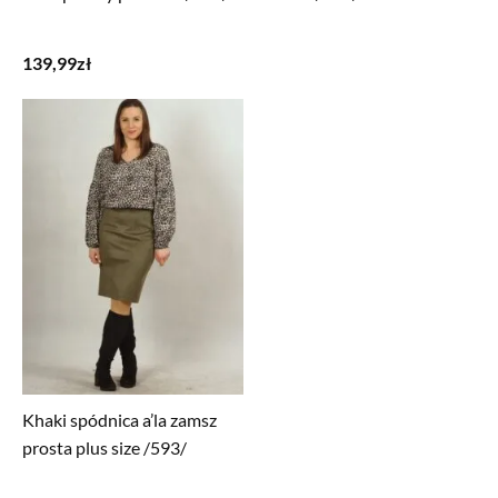
139,99
zł
Khaki spódnica a’la zamsz
prosta plus size /593/