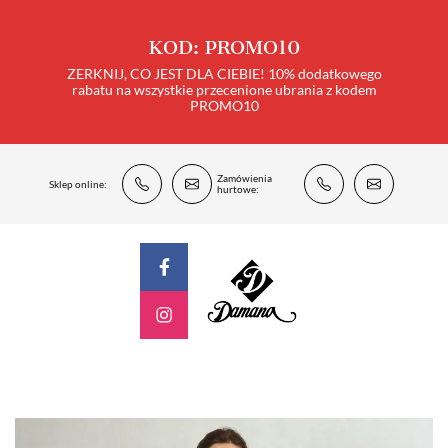
KOD: PROMO10
ZERKNIJ, CO JEST DLA CIEBIE! 10% dodatkowego
rabatu na wszystkie przecenione ubrania z kodem
PROMO10
Zamówienia
Sklep online:
hurtowe: