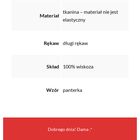
tkanina – materiał nie jest
Materiał
elastyczny
Rękaw
długi rękaw
Skład
100% wiskoza
Wzór
panterka
Dobrego dnia! Dama :*