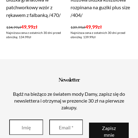
patchworkowy wzór z
rozpinana na guziki plus size
rękawem z falbanką /470/
/404/
Pierwotna
Aktualna
Pierwotna
Aktualna
49,99
zł
49,99
zł
134,99
zł
139,99
zł
Najniższa cena z ostatnich 30 dni przed
Najniższa cena z ostatnich 30 dni przed
cena
cena
cena
cena
obniżką: 134.99zł
obniżką: 139.99zł
wynosiła:
wynosi:
wynosiła:
wynosi:
134,99zł.
49,99zł.
139,99zł.
49,99zł.
Newsletter
Bądź na bieżąco ze światem mody Damy, zapisz się do
newslettera i otrzymaj w prezencie 30 zł na pierwsze
zakupy.