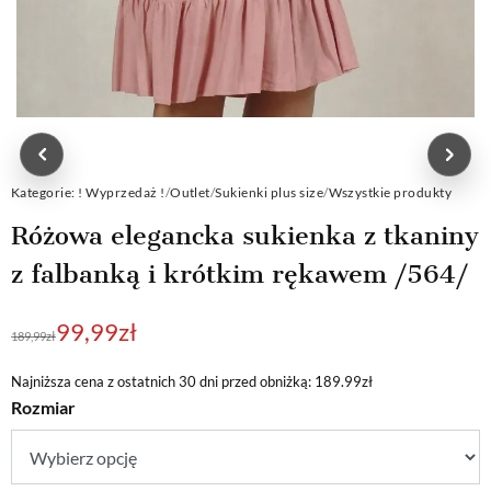
Kategorie:
! Wyprzedaż !
/
Outlet
/
Sukienki plus size
/
Wszystkie produkty
Różowa elegancka sukienka z tkaniny
z falbanką i krótkim rękawem /564/
Pierwotna
Aktualna
99,99
zł
189,99
zł
cena
cena
wynosiła:
wynosi:
Najniższa cena z ostatnich 30 dni przed obniżką: 189.99zł
Rozmiar
189,99zł.
99,99zł.