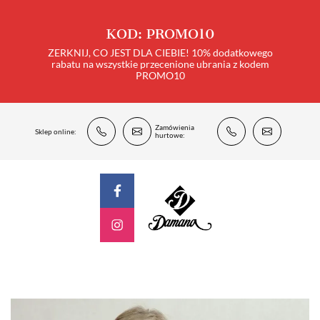
KOD: PROMO10
ZERKNIJ, CO JEST DLA CIEBIE! 10% dodatkowego
rabatu na wszystkie przecenione ubrania z kodem
PROMO10
Zamówienia
Sklep online:
hurtowe: