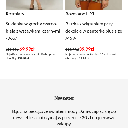
Rozmiary:
L
Rozmiary:
L, XL
Sukienka w grochy czarno-
Bluzka z wiązaniem przy
biała z wstawkami czarnymi
dekolcie w panterkę plus size
/965/
/459/
Pierwotna
Aktualna
Pierwotna
Aktualna
69,99
zł
39,99
zł
159,99
zł
119,99
zł
Najniższa cena z ostatnich 30 dni przed
Najniższa cena z ostatnich 30 dni przed
cena
cena
cena
cena
obniżką: 159.99zł
obniżką: 119.99zł
wynosiła:
wynosi:
wynosiła:
wynosi:
159,99zł.
69,99zł.
119,99zł.
39,99zł.
Newsletter
Bądź na bieżąco ze światem mody Damy, zapisz się do
newslettera i otrzymaj w prezencie 30 zł na pierwsze
zakupy.