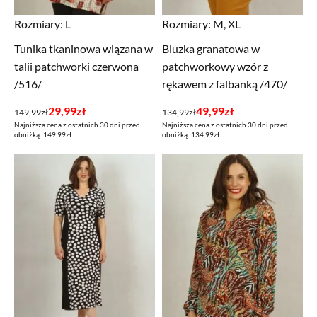
Rozmiary:
L
Rozmiary:
M, XL
Tunika tkaninowa wiązana w
Bluzka granatowa w
talii patchworki czerwona
patchworkowy wzór z
/516/
rękawem z falbanką /470/
Pierwotna
Aktualna
Pierwotna
Aktualna
29,99
zł
49,99
zł
149,99
zł
134,99
zł
Najniższa cena z ostatnich 30 dni przed
Najniższa cena z ostatnich 30 dni przed
cena
cena
cena
cena
obniżką: 149.99zł
obniżką: 134.99zł
wynosiła:
wynosi:
wynosiła:
wynosi:
149,99zł.
29,99zł.
134,99zł.
49,99zł.