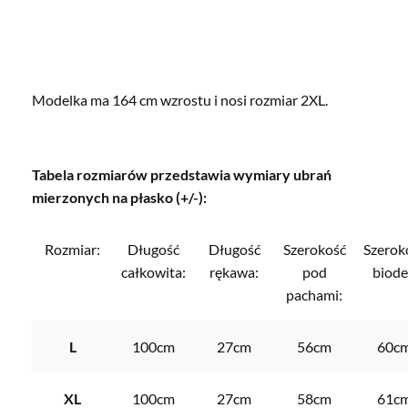
Modelka ma 164 cm wzrostu i nosi rozmiar 2XL.
Tabela rozmiarów przedstawia wymiary ubrań
mierzonych na płasko (+/-):
Rozmiar:
Długość
Długość
Szerokość
Szerok
całkowita:
rękawa:
pod
biode
pachami:
L
100cm
27cm
56cm
60c
XL
100cm
27cm
58cm
61c