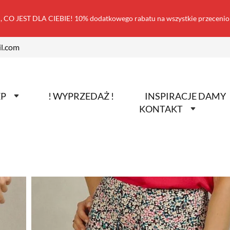
 CO JEST DLA CIEBIE! 10% dodatkowego rabatu na wszystkie przecen
l.com
EP
! WYPRZEDAŻ !
INSPIRACJE DAMY
KONTAKT