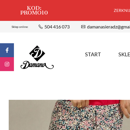
KOD:
ZERKNIJ,
PROMO10
504 416 073
damanasieradz@gmai
Sklep online:
START
SKL