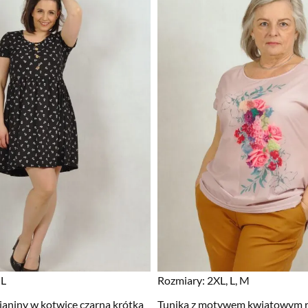
 L
Rozmiary:
2XL, L, M
ianiny w kotwice czarna krótka
Tunika z motywem kwiatowym 