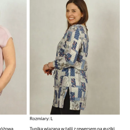
Rozmiary:
L
różowa
Tunika wiązana w talii z rewersem na guziki