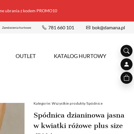
ione ubrania z kodem PROMO10
781 660 101
bok@damana.pl
Zamówienia hurtowe:
OUTLET
KATALOG HURTOWY
Kategorie:
Wszystkie produkty
/
Spódnice
Spódnica dzianinowa jasna
w kwiatki różowe plus size