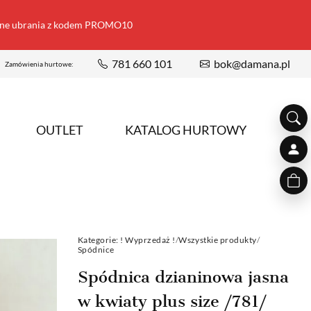
ione ubrania z kodem PROMO10
781 660 101
bok@damana.pl
Zamówienia hurtowe:
OUTLET
KATALOG HURTOWY
Kategorie:
! Wyprzedaż !
/
Wszystkie produkty
/
Spódnice
Spódnica dzianinowa jasna
w kwiaty plus size /781/