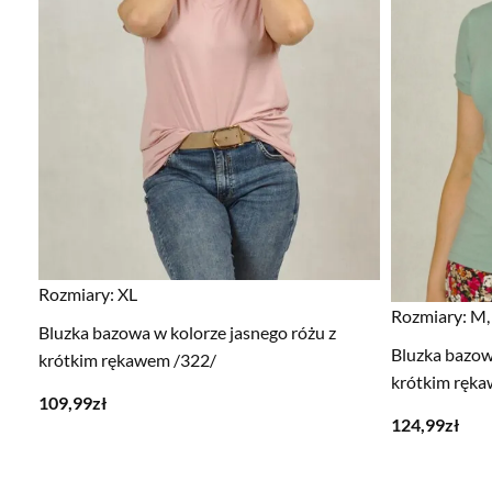
Rozmiary:
XL
Rozmiary:
M,
Bluzka bazowa w kolorze jasnego różu z
Bluzka bazowa
krótkim rękawem /322/
krótkim ręka
109,99
zł
124,99
zł