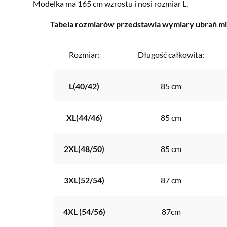
Modelka ma 165 cm wzrostu i nosi rozmiar L.
Tabela rozmiarów przedstawia wymiary ubrań mie
Rozmiar:
Długość całkowita:
L(40/42)
85 cm
XL(44/46)
85 cm
2XL(48/50)
85 cm
3XL(52/54)
87 cm
4XL (54/56)
87cm