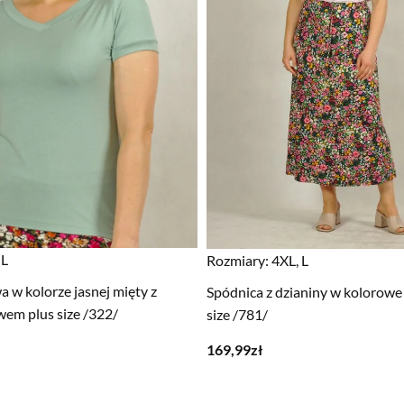
 L
Rozmiary:
4XL, L
 w kolorze jasnej mięty z
Spódnica z dzianiny w kolorowe 
wem plus size /322/
size /781/
169,99
zł