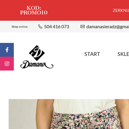
KOD:
ZERKNIJ,
PROMO10
504 416 073
damanasieradz@gmai
Sklep online:
START
SKL