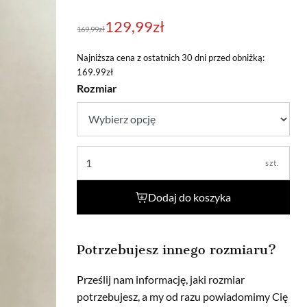
Pierwotna
Aktualna
129,99
zł
169,99
zł
cena
cena
wynosiła:
wynosi:
Najniższa cena z ostatnich 30 dni przed obniżką:
169.99zł
169,99zł.
129,99zł.
Rozmiar
szt.
Dodaj do koszyka
Potrzebujesz innego rozmiaru?
Prześlij nam informację, jaki rozmiar
potrzebujesz, a my od razu powiadomimy Cię