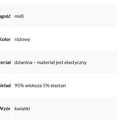
ugość
midi
Kolor
różowy
eriał
dzianina – materiał jest elastyczny
Skład
95% wiskoza 5% elastan
Wzór
kwiatki