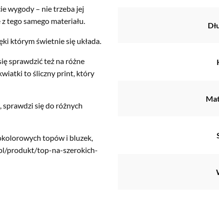
e wygody – nie trzeba jej
e z tego samego materiału.
Dł
ęki którym świetnie się układa.
ię sprawdzić też na różne
atki to śliczny print, który
Mat
 sprawdzi się do różnych
okolorowych topów i bluzek,
pl/produkt/top-na-szerokich-