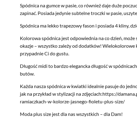
Spódnica na gumce w pasie, co również daje duże poczuci
zapinać. Posiada jedynie subtelne troczki w pasie, uszyt
Spódnica ma lekko trapezowy fason i posiada 4 kliny, dzi
Kolorowa spódnica jest odpowiednia na co dzień, może s
okazje – wszystko zależy od dodatków! Wielokolorowe kwi
przypadnie Ci do gustu.
Długość midi to bardzo elegancka długość w spódnicach,
butów.
Każda nasza spódnica w kwiatki idealnie pasuje do jedn
jak na przykład w stylizacji na zdjęciach:
https://damana.
ramiaczkach-w-kolorze-jasnego-fioletu-plus-size/
Moda plus size jest dla nas wszystkich – dla Dam!