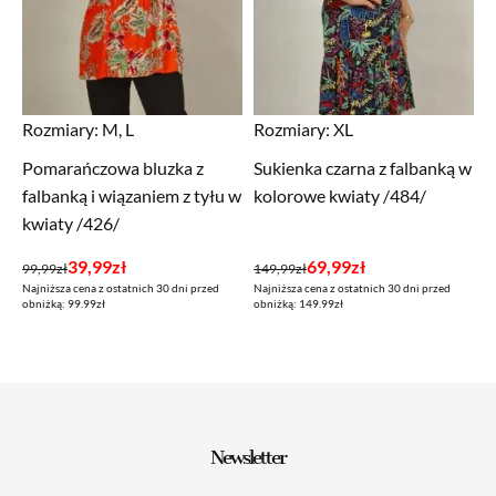
Rozmiary:
M, L
Rozmiary:
XL
Pomarańczowa bluzka z
Sukienka czarna z falbanką w
falbanką i wiązaniem z tyłu w
kolorowe kwiaty /484/
kwiaty /426/
Pierwotna
Aktualna
Pierwotna
Aktualna
39,99
zł
69,99
zł
99,99
zł
149,99
zł
Najniższa cena z ostatnich 30 dni przed
Najniższa cena z ostatnich 30 dni przed
cena
cena
cena
cena
obniżką: 99.99zł
obniżką: 149.99zł
wynosiła:
wynosi:
wynosiła:
wynosi:
99,99zł.
39,99zł.
149,99zł.
69,99zł.
Newsletter