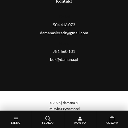
Kontakt
Detal
504 416 073
damanasieradz@gmail.com
Hurt
781 660 101
bok@damana.pl
©2026 | damana.pl
Polityka Prywatności
Cookies
MENU
SZUKAJ
KONTO
KOSZYK
iseeyou. studio