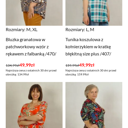
Rozmiary:
M, XL
Rozmiary:
L, M
Bluzka granatowa w
Tunika koszulowa z
patchworkowy wzór z
kołnierzykiem w kratkę
rękawem z falbanką /470/
błękitną size plus /407/
Pierwotna
Aktualna
Pierwotna
Aktualna
49,99
zł
49,99
zł
134,99
zł
159,99
zł
Najniższa cena z ostatnich 30 dni przed
Najniższa cena z ostatnich 30 dni przed
cena
cena
cena
cena
obniżką: 134.99zł
obniżką: 159.99zł
wynosiła:
wynosi:
wynosiła:
wynosi:
134,99zł.
49,99zł.
159,99zł.
49,99zł.