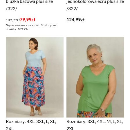
bluzka bazowa plus size
jednokolorowa ecru plus size
/322/
/322/
Pierwotna
Aktualna
79,99
zł
124,99
zł
109,99
zł
Najniższa cena z ostatnich 30 dni przed
cena
cena
obniżką: 109.99zł
wynosiła:
wynosi:
109,99zł.
79,99zł.
Rozmiary:
4XL, 3XL, L, XL,
Rozmiary:
3XL, 4XL, M, L, XL,
2XL
2XL