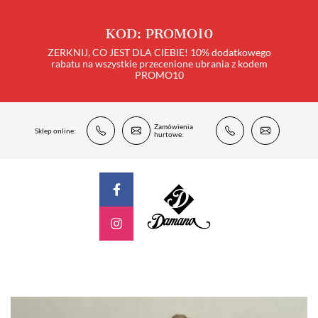
KOD: PROMO10
ZERKNIJ, CO JEST DLA CIEBIE! 10% dodatkowego
rabatu na wszystkie przecenione ubrania z kodem
PROMO10
Zamówienia
Sklep online:
hurtowe: