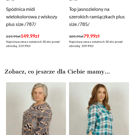
Spódnica midi
Top jasnozielony na
wielokolorowa z wiskozy
szerokich ramiączkach plus
plus size /787/
size /785/
Pierwotna
Aktualna
Pierwotna
Aktualna
149,99
zł
79,99
zł
219,99
zł
109,99
zł
Najniższa cena z ostatnich 30 dni przed
Najniższa cena z ostatnich 30 dni przed
cena
cena
cena
cena
obniżką: 219.99zł
obniżką: 109.99zł
wynosiła:
wynosi:
wynosiła:
wynosi:
219,99zł.
149,99zł.
109,99zł.
79,99zł.
Zobacz, co jeszcze dla Ciebie mamy...