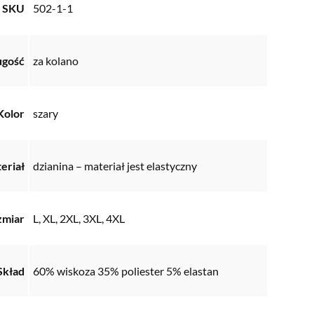
SKU
502-1-1
ugość
za kolano
Kolor
szary
eriał
dzianina – materiał jest elastyczny
zmiar
L, XL, 2XL, 3XL, 4XL
Skład
60% wiskoza 35% poliester 5% elastan