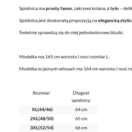
Spódnica ma
prosty fason,
zakrywa kolana,
z tyłu
– deli
Spódnica jest doskonałą propozycją na
elegancką styliz
Świetnie sprawdzą się do niej jednokolorowe bluzki.
Modelka ma 165 cm wzrostu i nosi rozmiar L.
Modelka w jasnych włosach ma 164 cm wzrostu i nosi ro
Rozmiar:
Długość
spódnicy:
XL(44/46)
64 cm
2XL(48/50)
65 cm
3XL(52/54)
66 cm