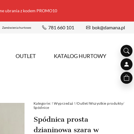
ione ubrania z kodem PROMO10
781 660 101
bok@damana.pl
Zamówienia hurtowe:
OUTLET
KATALOG HURTOWY
Kategorie:
! Wyprzedaż !
/
Outlet
/
Wszystkie produkty
/
Spódnice
Spódnica prosta
dzianinowa szara w