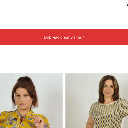
Dobrego dnia! Dama :*