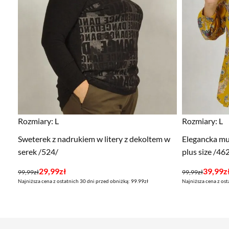
Rozmiary:
L
Rozmiary:
L
Sweterek z nadrukiem w litery z dekoltem w
Elegancka mu
serek /524/
plus size /46
Pierwotna
Aktualna
Pierwotna
Aktualna
29,99
zł
39,99
z
99,99
zł
99,99
zł
Najniższa cena z ostatnich 30 dni przed obniżką: 99.99zł
Najniższa cena z ost
cena
cena
cena
cena
wynosiła:
wynosi:
wynosiła:
wynosi:
99,99zł.
29,99zł.
99,99zł.
39,99zł.