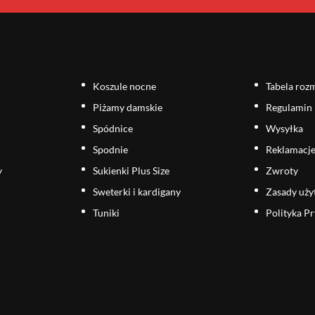
Koszule nocne
Tabela roz
Piżamy damskie
Regulamin
Spódnice
Wysyłka
Spodnie
Reklamacj
y
Sukienki Plus Size
Zwroty
Sweterki i kardigany
Zasady uż
Tuniki
Polityka P