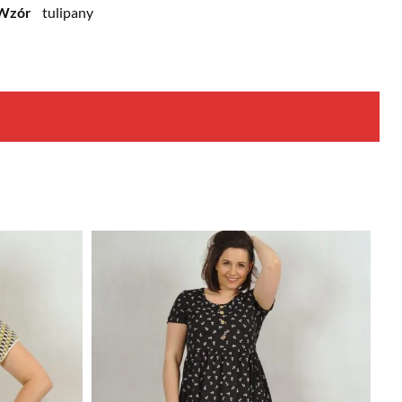
Wzór
tulipany