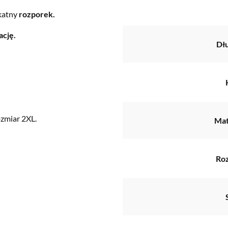
katny
rozporek.
ację.
Dł
zmiar 2XL.
Mat
Ro