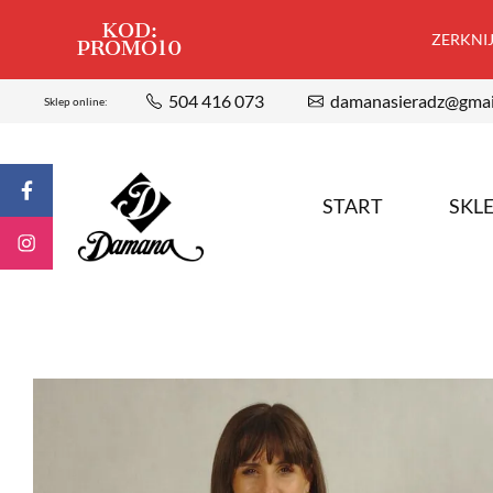
KOD:
ZERKNIJ,
PROMO10
504 416 073
damanasieradz@gmai
Sklep online:
START
SKL