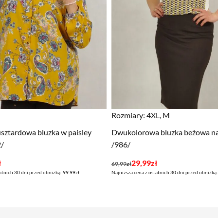
Rozmiary:
4XL, M
sztardowa bluzka w paisley
Dwukolorowa bluzka beżowa na
2/
/986/
Pierwotna
Aktualna
ł
29,99
zł
69,99
zł
atnich 30 dni przed obniżką: 99.99zł
Najniższa cena z ostatnich 30 dni przed obniżką:
cena
cena
wynosiła:
wynosi:
69,99zł.
29,99zł.