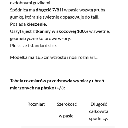
ozdobnymi guzikami.
Spódnica ma
długość 7/8
i i w pasie wszytą grubą
gumkę, która się świetnie dopasowuje do talii.
Posiada
kieszenie.
Uszyta jest z
tkaniny wiskozowej 100%
w świetne,
geometryczne kolorowe wzory.
Plus size i standard size.
Modelka ma 165 cm wzrostu i nosi rozmiar L.
Tabela rozmiarów przedstawia wymiary ubrań
mierzonych na płasko (+/-):
Rozmiar:
Szerokość
Długość
całkowita
w pasie:
spódnicy: