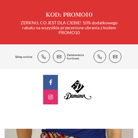
KOD: PROMO10
ZERKNIJ, CO JEST DLA CIEBIE! 10% dodatkowego
rabatu na wszystkie przecenione ubrania z kodem
PROMO10
Zamówienia
Sklep online:
hurtowe: