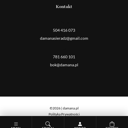
Kontakt
Detal
504 416 073
damanasieradz@gmail.com
Hurt
781 660 101
bok@damana.pl
©2026 | damana.pl
Polityka Prywatności
Cookies
MENU
SZUKAJ
KONTO
KOSZYK