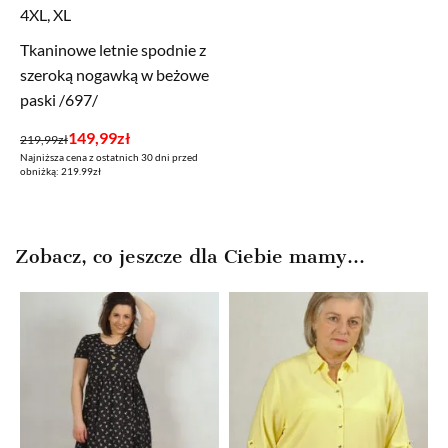
4XL, XL
Tkaninowe letnie spodnie z
szeroką nogawką w beżowe
paski /697/
Pierwotna
Aktualna
149,99
zł
219,99
zł
Najniższa cena z ostatnich 30 dni przed
cena
cena
obniżką: 219.99zł
wynosiła:
wynosi:
219,99zł.
149,99zł.
Zobacz, co jeszcze dla Ciebie mamy...