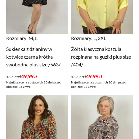
Rozmiary:
M, L
Rozmiary:
L, 3XL
Sukienka z dzianiny w
Żółta klasyczna koszula
kotwice czarna krótka
rozpinana na guziki plus size
swobodna plus size /563/
/404/
Pierwotna
Aktualna
Pierwotna
Aktualna
49,99
zł
49,99
zł
169,99
zł
139,99
zł
Najniższa cena z ostatnich 30 dni przed
Najniższa cena z ostatnich 30 dni przed
cena
cena
cena
cena
obniżką: 169.99zł
obniżką: 139.99zł
wynosiła:
wynosi:
wynosiła:
wynosi:
169,99zł.
49,99zł.
139,99zł.
49,99zł.