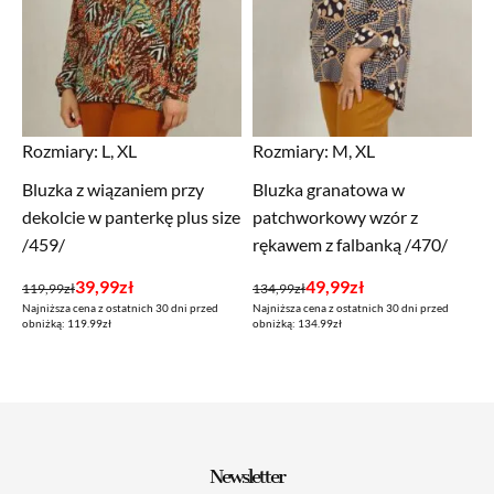
Rozmiary:
L, XL
Rozmiary:
M, XL
Bluzka z wiązaniem przy
Bluzka granatowa w
dekolcie w panterkę plus size
patchworkowy wzór z
/459/
rękawem z falbanką /470/
Pierwotna
Aktualna
Pierwotna
Aktualna
39,99
zł
49,99
zł
119,99
zł
134,99
zł
Najniższa cena z ostatnich 30 dni przed
Najniższa cena z ostatnich 30 dni przed
cena
cena
cena
cena
obniżką: 119.99zł
obniżką: 134.99zł
wynosiła:
wynosi:
wynosiła:
wynosi:
119,99zł.
39,99zł.
134,99zł.
49,99zł.
Newsletter