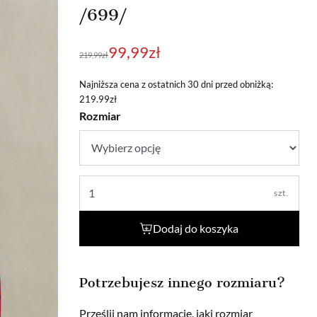
/699/
Pierwotna
Aktualna
99,99
zł
219,99
zł
cena
cena
wynosiła:
wynosi:
Najniższa cena z ostatnich 30 dni przed obniżką:
219.99zł
219,99zł.
99,99zł.
Rozmiar
szt.
Dodaj do koszyka
Potrzebujesz innego rozmiaru?
Prześlij nam informację, jaki rozmiar