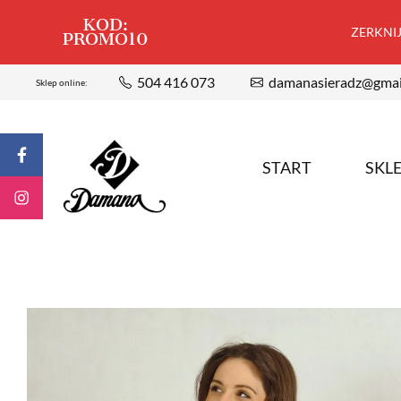
KOD:
ZERKNIJ,
PROMO10
504 416 073
damanasieradz@gmai
Sklep online:
START
SKL