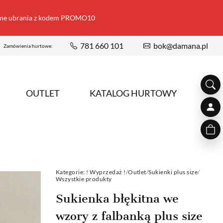
ione ubrania z kodem PROMO10
781 660 101
bok@damana.pl
Zamówienia hurtowe:
OUTLET
KATALOG HURTOWY
Kategorie:
! Wyprzedaż !
/
Outlet
/
Sukienki plus size
/
Wszystkie produkty
Sukienka błękitna we
wzory z falbanką plus size