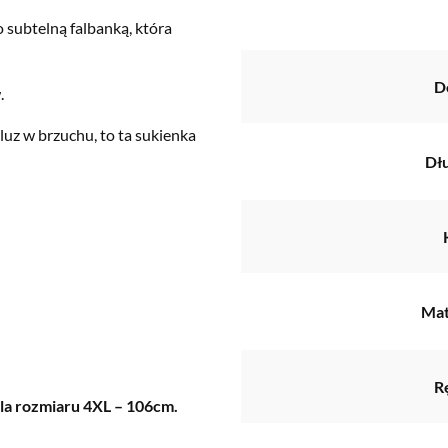
 subtelną falbanką, która
D
.
z luz w brzuchu, to ta sukienka
Dł
Mat
R
dla rozmiaru 4XL – 106cm.