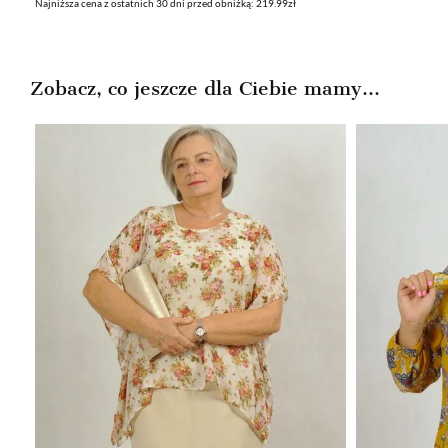
Najniższa cena z ostatnich 30 dni przed obniżką: 219.99zł
cena
cena
wynosiła:
wynosi:
219,99zł.
99,99zł.
Zobacz, co jeszcze dla Ciebie mamy...