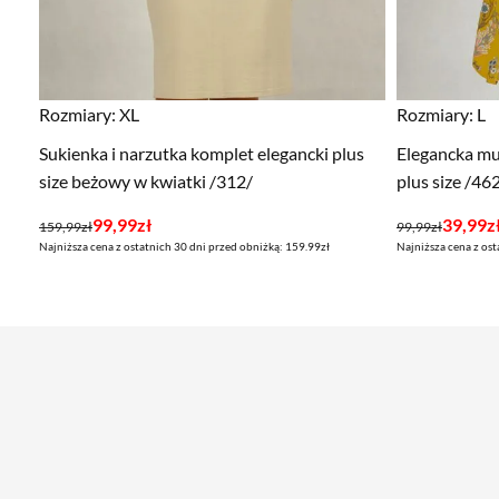
Rozmiary:
XL
Rozmiary:
L
Sukienka i narzutka komplet elegancki plus
Elegancka mu
size beżowy w kwiatki /312/
plus size /46
Pierwotna
Aktualna
Pierwotna
Aktualna
99,99
zł
39,99
z
159,99
zł
99,99
zł
Najniższa cena z ostatnich 30 dni przed obniżką: 159.99zł
Najniższa cena z ost
cena
cena
cena
cena
wynosiła:
wynosi:
wynosiła:
wynosi:
159,99zł.
99,99zł.
99,99zł.
39,99zł.