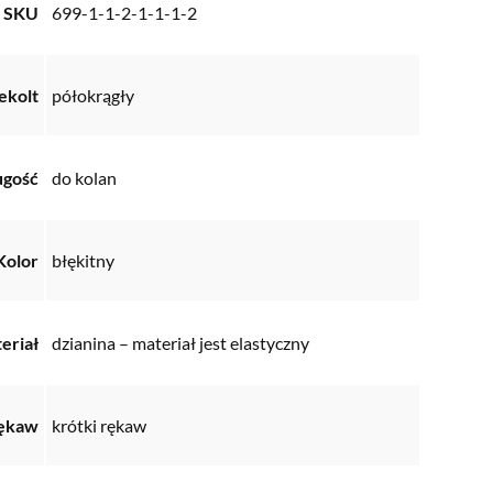
SKU
699-1-1-2-1-1-1-2
ekolt
półokrągły
ugość
do kolan
Kolor
błękitny
eriał
dzianina – materiał jest elastyczny
ękaw
krótki rękaw