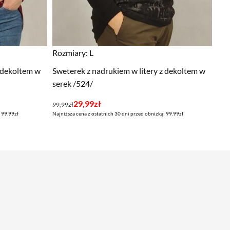
Rozmiary:
L
z dekoltem w
Sweterek z nadrukiem w litery z dekoltem w
serek /524/
Pierwotna
Aktualna
29,99
zł
99,99
zł
 99.99zł
Najniższa cena z ostatnich 30 dni przed obniżką: 99.99zł
cena
cena
wynosiła:
wynosi:
99,99zł.
29,99zł.