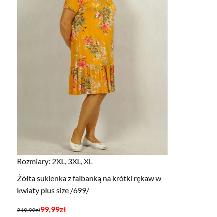
Rozmiary:
2XL, 3XL, XL
Żółta sukienka z falbanką na krótki rękaw w
kwiaty plus size /699/
Pierwotna
Aktualna
99,99
zł
219,99
zł