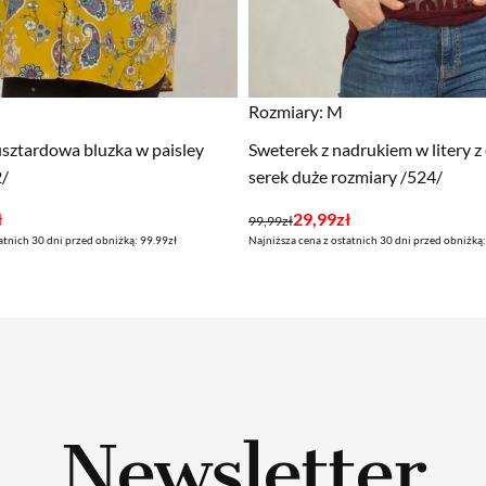
Rozmiary:
M
sztardowa bluzka w paisley
Sweterek z nadrukiem w litery 
2/
serek duże rozmiary /524/
Pierwotna
Aktualna
ł
29,99
zł
99,99
zł
atnich 30 dni przed obniżką: 99.99zł
Najniższa cena z ostatnich 30 dni przed obniżką:
cena
cena
wynosiła:
wynosi:
99,99zł.
29,99zł.
Newsletter