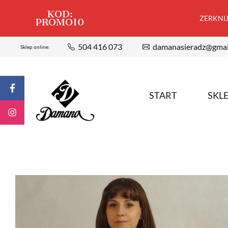
KOD:
ZERKNIJ,
PROMO10
504 416 073
damanasieradz@gmai
Sklep online:
START
SKL