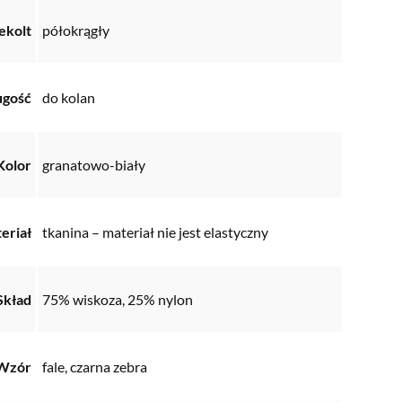
ekolt
półokrągły
ugość
do kolan
Kolor
granatowo-biały
eriał
tkanina – materiał nie jest elastyczny
Skład
75% wiskoza, 25% nylon
Wzór
fale, czarna zebra