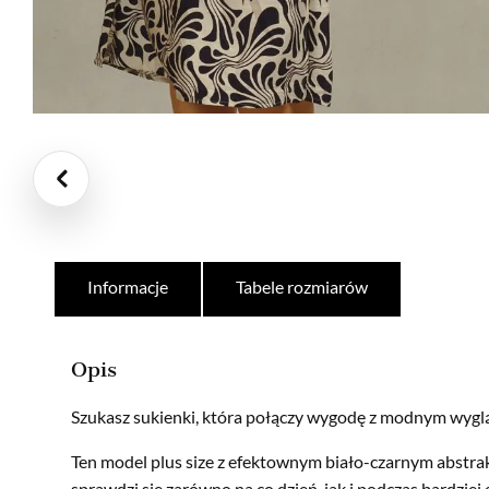
Informacje
Tabele rozmiarów
Opis
Szukasz sukienki, która połączy wygodę z modnym wyg
Ten model plus size z efektownym biało-czarnym abst
sprawdzi się zarówno na co dzień, jak i podczas bardziej 