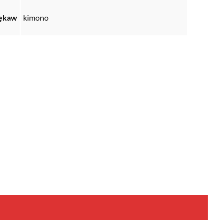
ękaw
kimono