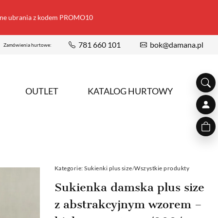
ione ubrania z kodem PROMO10
781 660 101
bok@damana.pl
Zamówienia hurtowe:
OUTLET
KATALOG HURTOWY
Kategorie:
Sukienki plus size
/
Wszystkie produkty
Sukienka damska plus size
z abstrakcyjnym wzorem –