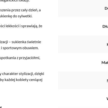
D
enia przez cały dzień, a
ukienkę do sylwetki.
ci lekkości i sprawiają, że
Dł
zacji – sukienka świetnie
ak i sportowym obuwiem.
spotkania z przyjaciółmi,
Mat
harakter stylizacji, dzięki
 każdej kobiety ceniącej
ry