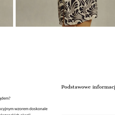
Podstawowe informac
lądem?
rakcyjnym wzorem doskonale
eleganckich okazji.