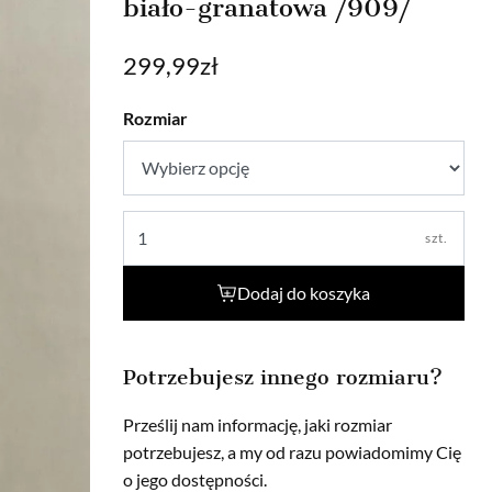
biało-granatowa /909/
299,99
zł
Rozmiar
szt.
Dodaj do koszyka
Potrzebujesz innego rozmiaru?
Prześlij nam informację, jaki rozmiar
potrzebujesz, a my od razu powiadomimy Cię
o jego dostępności.