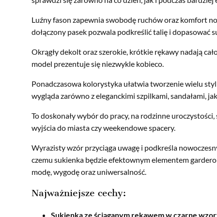
Luźny fason zapewnia swobodę ruchów oraz komfort nosz
dołączony pasek pozwala podkreślić talię i dopasować s
Okrągły dekolt oraz szerokie, krótkie rękawy nadają całoś
model prezentuje się niezwykle kobieco.
Ponadczasowa kolorystyka ułatwia tworzenie wielu styli
wygląda zarówno z eleganckimi szpilkami, sandałami, j
To doskonały wybór do pracy, na rodzinne uroczystości, 
wyjścia do miasta czy weekendowe spacery.
Wyrazisty wzór przyciąga uwagę i podkreśla nowoczesny c
czemu sukienka będzie efektownym elementem garderoby
modę, wygodę oraz uniwersalność.
Najważniejsze cechy:
Sukienka ze ściąganym rękawem w czarne wzo