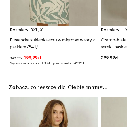
Rozmiary:
3XL, XL
Rozmiary:
L, 
Elegancka sukienka ecru w miętowe wzory z
Czarno-biała
paskiem /841/
serek i pask
Pierwotna
Aktualna
199,99
zł
299,99
zł
349,99
zł
Najniższa cena z ostatnich 30 dni przed obniżką: 349.99zł
cena
cena
wynosiła:
wynosi:
349,99zł.
199,99zł.
Zobacz, co jeszcze dla Ciebie mamy...