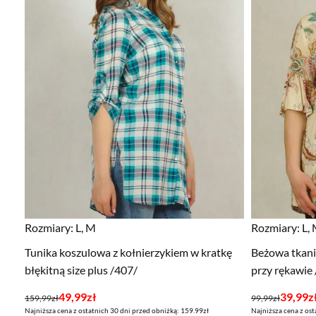
Rozmiary:
L, M
Rozmiary:
L,
Tunika koszulowa z kołnierzykiem w kratkę
Beżowa tkani
błękitną size plus /407/
przy rękawie
Pierwotna
Aktualna
Pierwotna
Aktualna
49,99
zł
39,99
z
159,99
zł
99,99
zł
Najniższa cena z ostatnich 30 dni przed obniżką: 159.99zł
Najniższa cena z ost
cena
cena
cena
cena