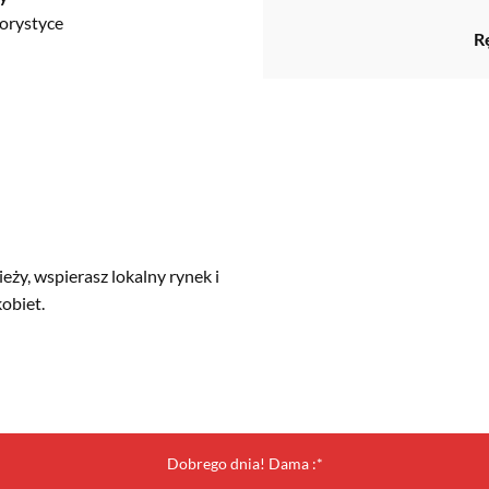
orystyce
R
ę
ży, wspierasz lokalny rynek i
obiet.
Dobrego dnia! Dama :*