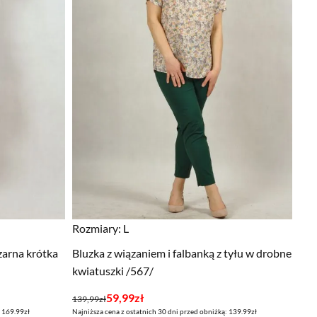
Rozmiary:
L
zarna krótka
Bluzka z wiązaniem i falbanką z tyłu w drobne
kwiatuszki /567/
Pierwotna
Aktualna
59,99
zł
139,99
zł
: 169.99zł
Najniższa cena z ostatnich 30 dni przed obniżką: 139.99zł
cena
cena