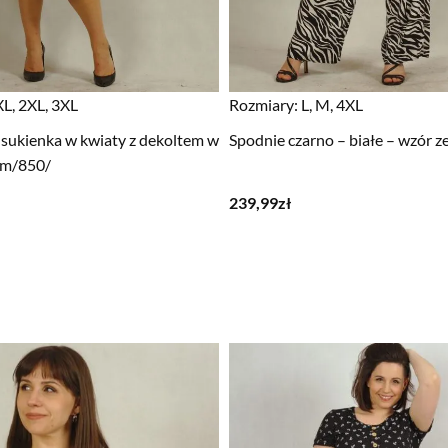
XL, 2XL, 3XL
Rozmiary:
L, M, 4XL
 sukienka w kwiaty z dekoltem w
Spodnie czarno – białe – wzór z
iem/850/
239,99
zł