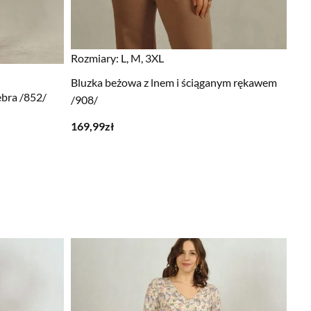
Rozmiary:
L, M, 3XL
Bluzka beżowa z lnem i ściąganym rękawem
ebra /852/
/908/
169,99
zł