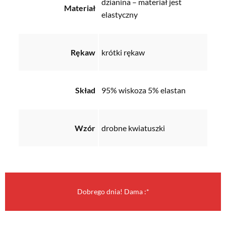
dzianina – materiał jest
Materiał
elastyczny
Rękaw
krótki rękaw
Skład
95% wiskoza 5% elastan
Wzór
drobne kwiatuszki
Dobrego dnia! Dama :*