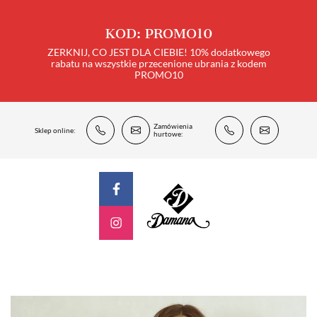
KOD: PROMO10
ZERKNIJ, CO JEST DLA CIEBIE! 10% dodatkowego
rabatu na wszystkie przecenione ubrania z kodem
PROMO10
Zamówienia
Sklep online:
hurtowe: