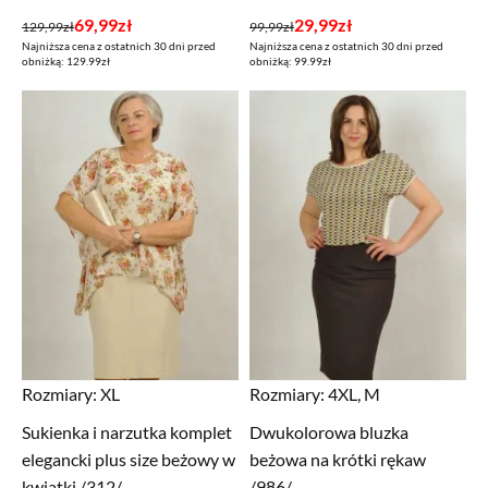
Pierwotna
Aktualna
Pierwotna
Aktualna
69,99
zł
29,99
zł
129,99
zł
99,99
zł
Najniższa cena z ostatnich 30 dni przed
Najniższa cena z ostatnich 30 dni przed
cena
cena
cena
cena
obniżką: 129.99zł
obniżką: 99.99zł
wynosiła:
wynosi:
wynosiła:
wynosi:
129,99zł.
69,99zł.
99,99zł.
29,99zł.
Rozmiary:
XL
Rozmiary:
4XL, M
Sukienka i narzutka komplet
Dwukolorowa bluzka
elegancki plus size beżowy w
beżowa na krótki rękaw
kwiatki /312/
/986/