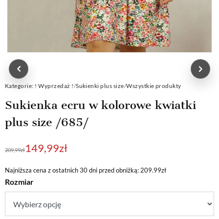
Kategorie:
! Wyprzedaż !
/
Sukienki plus size
/
Wszystkie produkty
Sukienka ecru w kolorowe kwiatki
plus size /685/
Pierwotna
Aktualna
149,99
zł
209,99
zł
cena
cena
wynosiła:
wynosi:
Najniższa cena z ostatnich 30 dni przed obniżką: 209.99zł
Rozmiar
209,99zł.
149,99zł.