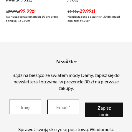
Pierwotna
Aktualna
Pierwotna
Aktualna
99,99
zł
29,99
zł
159,99
zł
69,99
zł
Najniższa cena z ostatnich 30 dni przed
Najniższa cena z ostatnich 30 dni przed
cena
cena
cena
cena
obniżką: 159.99zł
obniżką: 69.99zł
wynosiła:
wynosi:
wynosiła:
wynosi:
159,99zł.
99,99zł.
69,99zł.
29,99zł.
Newsletter
Bądź na bieżąco ze światem mody Damy, zapisz się do
newslettera i otrzymaj w prezencie 30 zł na pierwsze
zakupy.
Sprawdź swoją skrzynkę pocztową. Wiadomość