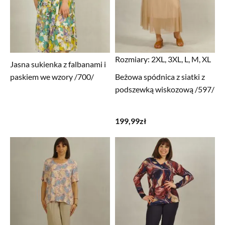
Rozmiary:
2XL, 3XL, L, M, XL
Jasna sukienka z falbanami i
paskiem we wzory /700/
Beżowa spódnica z siatki z
podszewką wiskozową /597/
199,99
zł