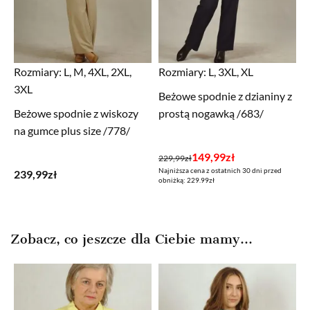
Rozmiary:
L, M, 4XL, 2XL,
Rozmiary:
L, 3XL, XL
3XL
Beżowe spodnie z dzianiny z
Beżowe spodnie z wiskozy
prostą nogawką /683/
na gumce plus size /778/
Pierwotna
Aktualna
149,99
zł
229,99
zł
Najniższa cena z ostatnich 30 dni przed
cena
cena
239,99
zł
obniżką: 229.99zł
wynosiła:
wynosi:
229,99zł.
149,99zł.
Zobacz, co jeszcze dla Ciebie mamy...