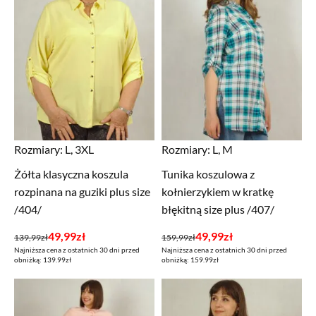
Rozmiary:
L, 3XL
Rozmiary:
L, M
Żółta klasyczna koszula
Tunika koszulowa z
rozpinana na guziki plus size
kołnierzykiem w kratkę
/404/
błękitną size plus /407/
Pierwotna
Aktualna
Pierwotna
Aktualna
49,99
zł
49,99
zł
139,99
zł
159,99
zł
Najniższa cena z ostatnich 30 dni przed
Najniższa cena z ostatnich 30 dni przed
cena
cena
cena
cena
obniżką: 139.99zł
obniżką: 159.99zł
wynosiła:
wynosi:
wynosiła:
wynosi:
139,99zł.
49,99zł.
159,99zł.
49,99zł.