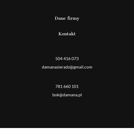
Dane firmy
Kontakt
Detal
504 416 073
damanasieradz@gmail.com
Hurt
781 660 101
bok@damana.pl