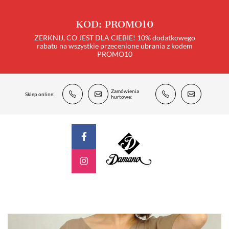
KOD: PROMO10
ZERKNIJ, CO JEST DLA CIEBIE! 10% dodatkowego
rabatu na wszystkie przecenione ubrania z kodem
PROMO10
Zamówienia
Sklep online:
hurtowe: