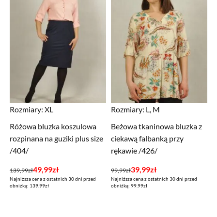
Rozmiary:
XL
Rozmiary:
L, M
Różowa bluzka koszulowa
Beżowa tkaninowa bluzka z
rozpinana na guziki plus size
ciekawą falbanką przy
/404/
rękawie /426/
Pierwotna
Aktualna
Pierwotna
Aktualna
49,99
zł
39,99
zł
139,99
zł
99,99
zł
Najniższa cena z ostatnich 30 dni przed
Najniższa cena z ostatnich 30 dni przed
cena
cena
cena
cena
obniżką: 139.99zł
obniżką: 99.99zł
wynosiła:
wynosi:
wynosiła:
wynosi:
139,99zł.
49,99zł.
99,99zł.
39,99zł.