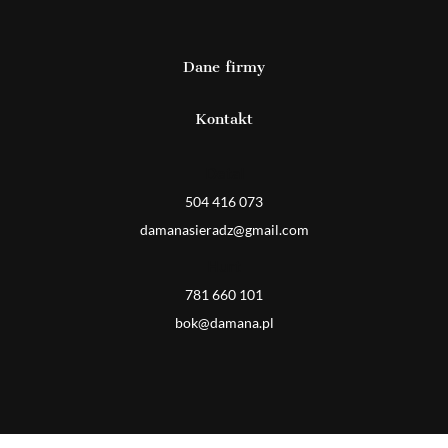
Dane firmy
Kontakt
Detal
504 416 073
damanasieradz@gmail.com
Hurt
781 660 101
bok@damana.pl