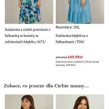
Rozmiary:
3XL
Sukienka z siatki premium z
falbanką w kwiaty w
Sukienka błękitna z
odcieniach błękitu /671/
falbankami /704/
Pierwotna
Aktualna
149,99
zł
299,99
zł
Najniższa cena z ostatnich 30 dni przed
cena
cena
obniżką: 299.99zł
wynosiła:
wynosi:
299,99zł.
149,99zł.
Zobacz, co jeszcze dla Ciebie mamy...