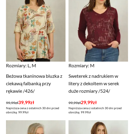
Rozmiary:
L, M
Rozmiary:
M
Beżowa tkaninowa bluzka z
Sweterek z nadrukiem w
ciekawą falbanką przy
litery z dekoltem w serek
rękawie /426/
duże rozmiary /524/
Pierwotna
Aktualna
Pierwotna
Aktualna
39,99
zł
29,99
zł
99,99
zł
99,99
zł
Najniższa cena z ostatnich 30 dni przed
Najniższa cena z ostatnich 30 dni przed
cena
cena
cena
cena
obniżką: 99.99zł
obniżką: 99.99zł
wynosiła:
wynosi:
wynosiła:
wynosi:
99,99zł.
39,99zł.
99,99zł.
29,99zł.