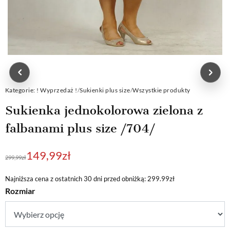
Kategorie:
! Wyprzedaż !
/
Sukienki plus size
/
Wszystkie produkty
Sukienka jednokolorowa zielona z
falbanami plus size /704/
Pierwotna
Aktualna
149,99
zł
299,99
zł
cena
cena
wynosiła:
wynosi:
Najniższa cena z ostatnich 30 dni przed obniżką: 299.99zł
Rozmiar
299,99zł.
149,99zł.