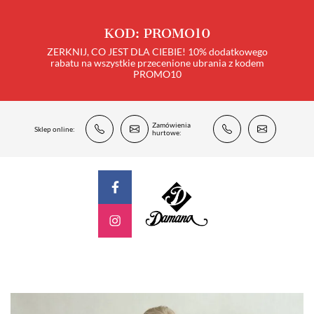
KOD: PROMO10
ZERKNIJ, CO JEST DLA CIEBIE! 10% dodatkowego
rabatu na wszystkie przecenione ubrania z kodem
PROMO10
Zamówienia
Sklep online:
hurtowe: