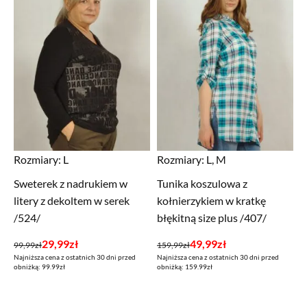
Rozmiary:
L
Rozmiary:
L, M
Sweterek z nadrukiem w
Tunika koszulowa z
litery z dekoltem w serek
kołnierzykiem w kratkę
/524/
błękitną size plus /407/
Pierwotna
Aktualna
Pierwotna
Aktualna
29,99
zł
49,99
zł
99,99
zł
159,99
zł
Najniższa cena z ostatnich 30 dni przed
Najniższa cena z ostatnich 30 dni przed
cena
cena
cena
cena
obniżką: 99.99zł
obniżką: 159.99zł
wynosiła:
wynosi:
wynosiła:
wynosi:
99,99zł.
29,99zł.
159,99zł.
49,99zł.