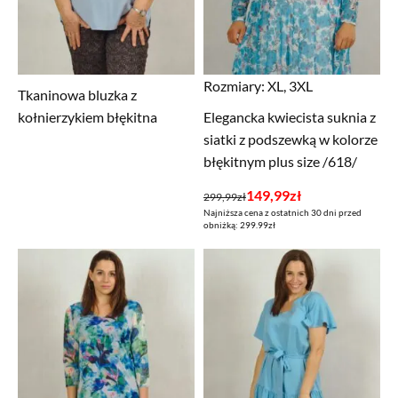
Rozmiary:
XL, 3XL
Tkaninowa bluzka z
kołnierzykiem błękitna
Elegancka kwiecista suknia z
siatki z podszewką w kolorze
błękitnym plus size /618/
Pierwotna
Aktualna
149,99
zł
299,99
zł
Najniższa cena z ostatnich 30 dni przed
cena
cena
obniżką: 299.99zł
wynosiła:
wynosi:
299,99zł.
149,99zł.