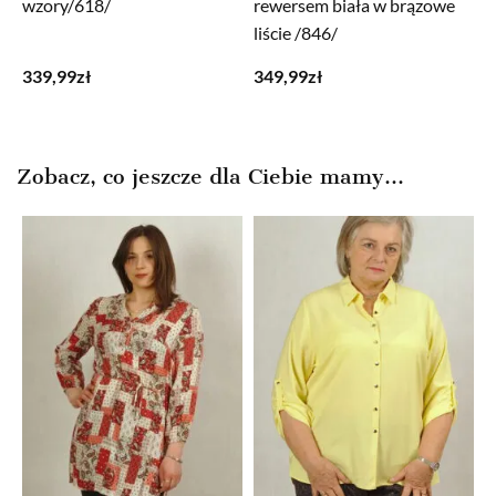
wzory/618/
rewersem biała w brązowe
liście /846/
339,99
zł
349,99
zł
Zobacz, co jeszcze dla Ciebie mamy...