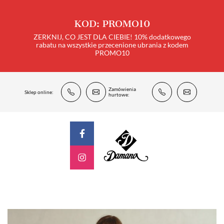
KOD: PROMO10
ZERKNIJ, CO JEST DLA CIEBIE! 10% dodatkowego
rabatu na wszystkie przecenione ubrania z kodem
PROMO10
Zamówienia
Sklep online:
hurtowe: