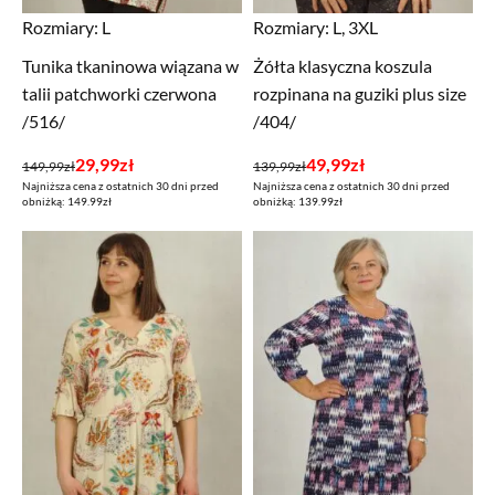
Rozmiary:
L
Rozmiary:
L, 3XL
Tunika tkaninowa wiązana w
Żółta klasyczna koszula
talii patchworki czerwona
rozpinana na guziki plus size
/516/
/404/
Pierwotna
Aktualna
Pierwotna
Aktualna
29,99
zł
49,99
zł
149,99
zł
139,99
zł
Najniższa cena z ostatnich 30 dni przed
Najniższa cena z ostatnich 30 dni przed
cena
cena
cena
cena
obniżką: 149.99zł
obniżką: 139.99zł
wynosiła:
wynosi:
wynosiła:
wynosi:
149,99zł.
29,99zł.
139,99zł.
49,99zł.