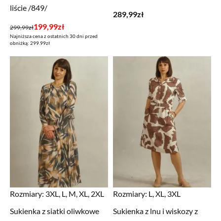
liście /849/
289,99
zł
Pierwotna
Aktualna
199,99
zł
299,99
zł
Najniższa cena z ostatnich 30 dni przed
cena
cena
obniżką: 299.99zł
wynosiła:
wynosi:
299,99zł.
199,99zł.
Rozmiary:
3XL, L, M, XL, 2XL
Rozmiary:
L, XL, 3XL
Sukienka z siatki oliwkowe
Sukienka z lnu i wiskozy z