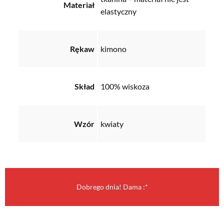
Materiał
elastyczny
Rękaw
kimono
Skład
100% wiskoza
Wzór
kwiaty
Dobrego dnia! Dama :*