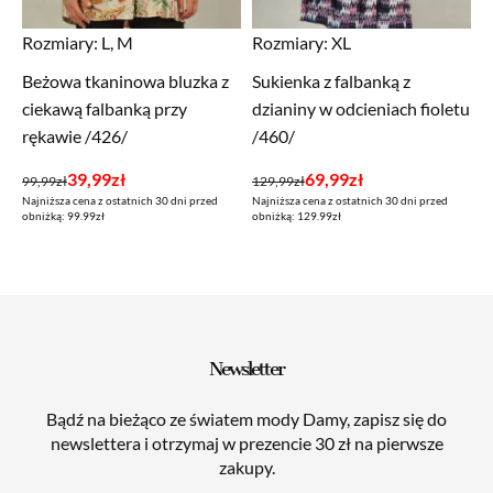
Rozmiary:
L, M
Rozmiary:
XL
Beżowa tkaninowa bluzka z
Sukienka z falbanką z
ciekawą falbanką przy
dzianiny w odcieniach fioletu
rękawie /426/
/460/
Pierwotna
Aktualna
Pierwotna
Aktualna
39,99
zł
69,99
zł
99,99
zł
129,99
zł
Najniższa cena z ostatnich 30 dni przed
Najniższa cena z ostatnich 30 dni przed
cena
cena
cena
cena
obniżką: 99.99zł
obniżką: 129.99zł
wynosiła:
wynosi:
wynosiła:
wynosi:
99,99zł.
39,99zł.
129,99zł.
69,99zł.
Newsletter
Bądź na bieżąco ze światem mody Damy, zapisz się do
newslettera i otrzymaj w prezencie 30 zł na pierwsze
zakupy.