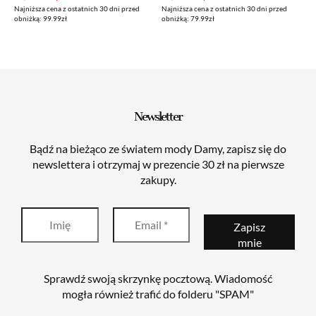
Najniższa cena z ostatnich 30 dni przed
Najniższa cena z ostatnich 30 dni przed
cena
cena
cena
cena
obniżką: 99.99zł
obniżką: 79.99zł
wynosiła:
wynosi:
wynosiła:
wynosi:
99,99zł.
39,99zł.
79,99zł.
29,99zł.
Newsletter
Bądź na bieżąco ze światem mody Damy, zapisz się do
newslettera i otrzymaj w prezencie 30 zł na pierwsze
zakupy.
Sprawdź swoją skrzynkę pocztową. Wiadomość
mogła również trafić do folderu "SPAM"