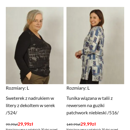
Rozmiary:
L
Rozmiary:
L
Sweterek z nadrukiem w
Tunika wiązana w talii z
litery z dekoltem w serek
rewersem na guziki
/524/
patchwork niebieski /516/
Pierwotna
Aktualna
Pierwotna
Aktualna
29,99
zł
29,99
zł
99,99
zł
149,99
zł
Najniższa cena z ostatnich 30 dni przed
Najniższa cena z ostatnich 30 dni przed