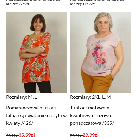
cena
cena
cena
cena
obniżką: 99.99zł
obniżką: 149.99zł
wynosiła:
wynosi:
wynosiła:
wynosi:
99,99zł.
29,99zł.
149,99zł.
29,99zł.
Rozmiary:
M, L
Rozmiary:
2XL, L, M
Pomarańczowa bluzka z
Tunika z motywem
falbanką i wiązaniem z tyłu w
kwiatowym różowa
kwiaty /426/
ponadczasowa /339/
Pierwotna
Aktualna
Pierwotna
Aktualna
39,99
zł
29,99
zł
99,99
zł
79,99
zł