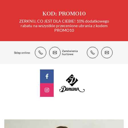
KOD: PROMO10
ZERKNIJ, CO JEST DLA CIEBIE! 10% dodatkowego
rabatu na wszystkie przecenione ubrania z kodem
PROMO10
Zamówienia
Sklep online:
hurtowe: