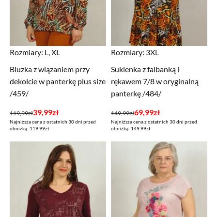
Rozmiary:
L, XL
Rozmiary:
3XL
Bluzka z wiązaniem przy
Sukienka z falbanką i
dekolcie w panterkę plus size
rękawem 7/8 w oryginalną
/459/
panterkę /484/
Pierwotna
Aktualna
Pierwotna
Aktualna
39,99
zł
69,99
zł
119,99
zł
149,99
zł
Najniższa cena z ostatnich 30 dni przed
Najniższa cena z ostatnich 30 dni przed
cena
cena
cena
cena
obniżką: 119.99zł
obniżką: 149.99zł
wynosiła:
wynosi:
wynosiła:
wynosi:
119,99zł.
39,99zł.
149,99zł.
69,99zł.