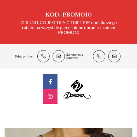
KOD: PROMO10
ZERKNIJ, CO JEST DLA CIEBIE! 10% dodatkowego
rabatu na wszystkie przecenione ubrania z kodem
PROMO10
Zamówienia
Sklep online:
hurtowe: