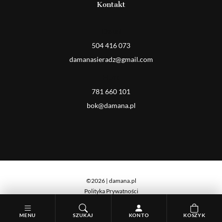
Kontakt
Detal
504 416 073
damanasieradz@gmail.com
Hurt
781 660 101
bok@damana.pl
©2026 | damana.pl
Polityka Prywatności
Cookies
MENU
SZUKAJ
KONTO
KOSZYK
iseeyou. studio