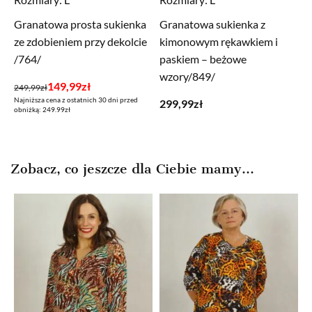
Granatowa prosta sukienka
Granatowa sukienka z
ze zdobieniem przy dekolcie
kimonowym rękawkiem i
/764/
paskiem – beżowe
wzory/849/
Pierwotna
Aktualna
149,99
zł
249,99
zł
Najniższa cena z ostatnich 30 dni przed
cena
cena
299,99
zł
obniżką: 249.99zł
wynosiła:
wynosi:
249,99zł.
149,99zł.
Zobacz, co jeszcze dla Ciebie mamy...