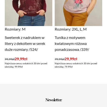
Rozmiary:
M
Rozmiary:
2XL, L, M
Sweterek z nadrukiem w
Tunika z motywem
litery z dekoltem w serek
kwiatowym różowa
duże rozmiary /524/
ponadczasowa /339/
Pierwotna
Aktualna
Pierwotna
Aktualna
29,99
zł
29,99
zł
99,99
zł
79,99
zł
Najniższa cena z ostatnich 30 dni przed
Najniższa cena z ostatnich 30 dni przed
cena
cena
cena
cena
obniżką: 99.99zł
obniżką: 79.99zł
wynosiła:
wynosi:
wynosiła:
wynosi:
99,99zł.
29,99zł.
79,99zł.
29,99zł.
Newsletter