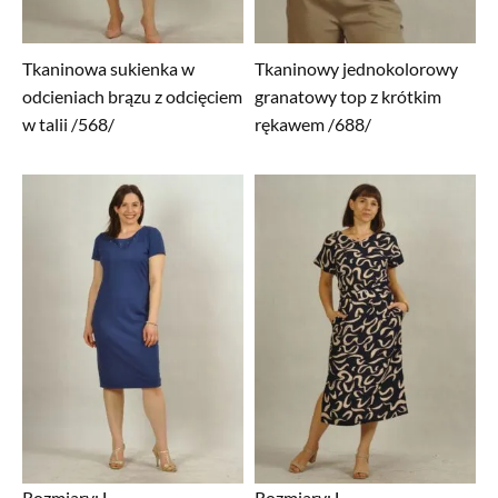
Tkaninowa sukienka w
Tkaninowy jednokolorowy
odcieniach brązu z odcięciem
granatowy top z krótkim
w talii /568/
rękawem /688/
Rozmiary:
L
Rozmiary:
L