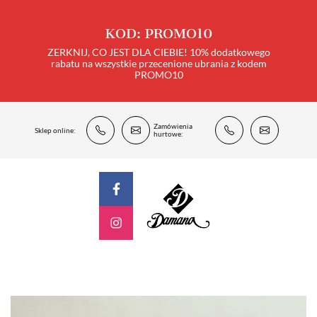
KOD: PROMO10
ZERKNIJ, CO JEST DLA CIEBIE! 10% dodatkowego
rabatu na wszystkie przecenione ubrania z kodem
PROMO10
Zamówienia
Sklep online:
hurtowe: