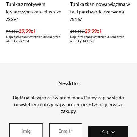
Tunika z motywem
Tunika tkaninowa wiązana w
kwiatowym szara plus size
talii patchworki czerwona
/339/
/516/
Pierwotna
Aktualna
Pierwotna
Aktualna
29,99
zł
29,99
zł
79,99
zł
149,99
zł
Najniższa cena z ostatnich 30 dni przed
Najniższa cena z ostatnich 30 dni przed
cena
cena
cena
cena
obniżką: 79.99zł
obniżką: 149.99zł
wynosiła:
wynosi:
wynosiła:
wynosi:
79,99zł.
29,99zł.
149,99zł.
29,99zł.
Newsletter
Bądź na bieżąco ze światem mody Damy, zapisz się do
newslettera i otrzymaj w prezencie 30 zł na pierwsze
zakupy.