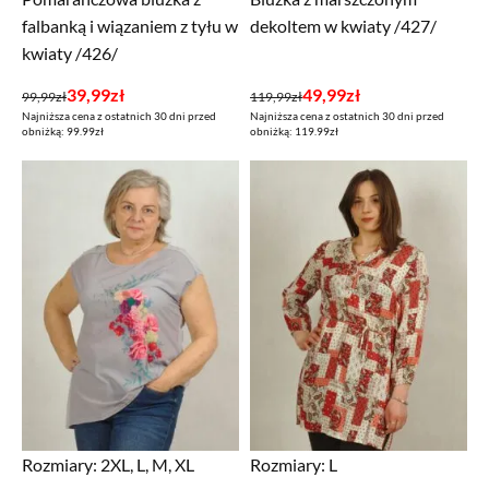
falbanką i wiązaniem z tyłu w
dekoltem w kwiaty /427/
kwiaty /426/
Pierwotna
Aktualna
Pierwotna
Aktualna
39,99
zł
49,99
zł
99,99
zł
119,99
zł
Najniższa cena z ostatnich 30 dni przed
Najniższa cena z ostatnich 30 dni przed
cena
cena
cena
cena
obniżką: 99.99zł
obniżką: 119.99zł
wynosiła:
wynosi:
wynosiła:
wynosi:
99,99zł.
39,99zł.
119,99zł.
49,99zł.
Rozmiary:
2XL, L, M, XL
Rozmiary:
L