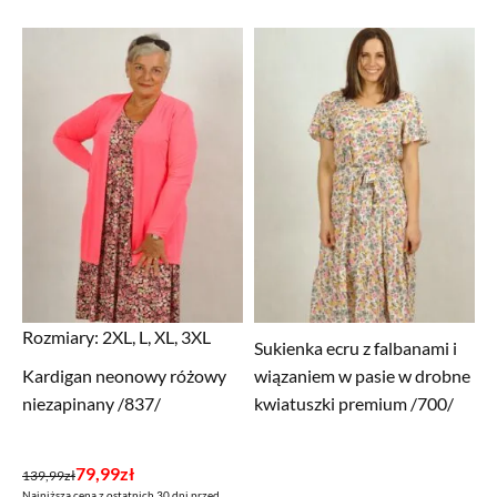
Rozmiary:
2XL, L, XL, 3XL
Sukienka ecru z falbanami i
Kardigan neonowy różowy
wiązaniem w pasie w drobne
niezapinany /837/
kwiatuszki premium /700/
Pierwotna
Aktualna
79,99
zł
139,99
zł
Najniższa cena z ostatnich 30 dni przed