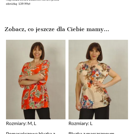
cena
cena
obniżką: 139.99zł
wynosiła:
wynosi:
139,99zł.
79,99zł.
Zobacz, co jeszcze dla Ciebie mamy...
Rozmiary:
M, L
Rozmiary:
L
Pomarańczowa bluzka z
Bluzka z marszczonym