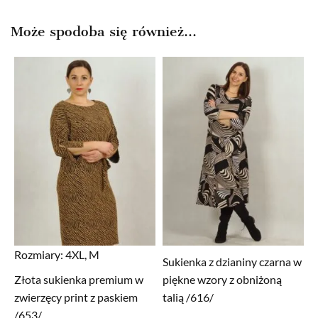
Może spodoba się również…
Rozmiary:
4XL, M
Sukienka z dzianiny czarna w
Złota sukienka premium w
piękne wzory z obniżoną
zwierzęcy print z paskiem
talią /616/
/653/