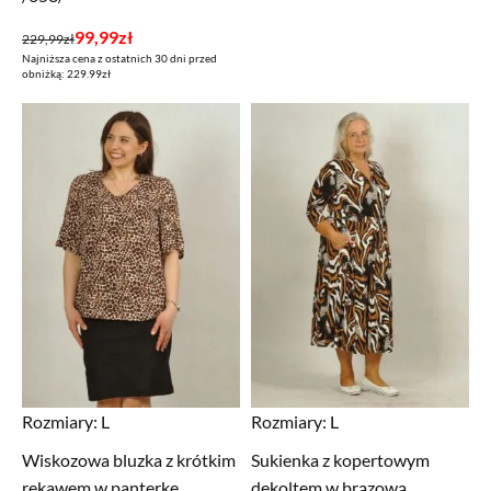
Pierwotna
Aktualna
99,99
zł
229,99
zł
Najniższa cena z ostatnich 30 dni przed
cena
cena
obniżką: 229.99zł
wynosiła:
wynosi:
229,99zł.
99,99zł.
Rozmiary:
L
Rozmiary:
L
Wiskozowa bluzka z krótkim
Sukienka z kopertowym
rękawem w panterkę
dekoltem w brązową