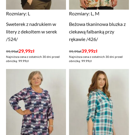
Rozmiary:
L
Rozmiary:
L, M
Sweterek z nadrukiem w
Beżowa tkaninowa bluzka z
litery z dekoltem w serek
ciekawą falbanką przy
/524/
rękawie /426/
Pierwotna
Aktualna
Pierwotna
Aktualna
29,99
zł
39,99
zł
99,99
zł
99,99
zł
Najniższa cena z ostatnich 30 dni przed
Najniższa cena z ostatnich 30 dni przed
cena
cena
cena
cena
obniżką: 99.99zł
obniżką: 99.99zł
wynosiła:
wynosi:
wynosiła:
wynosi:
99,99zł.
29,99zł.
99,99zł.
39,99zł.