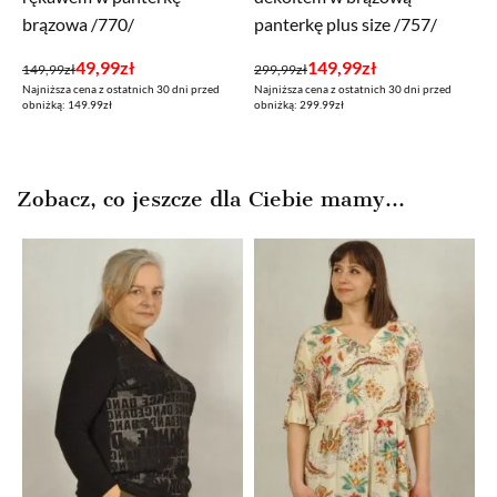
brązowa /770/
panterkę plus size /757/
Pierwotna
Aktualna
Pierwotna
Aktualna
49,99
zł
149,99
zł
149,99
zł
299,99
zł
Najniższa cena z ostatnich 30 dni przed
Najniższa cena z ostatnich 30 dni przed
cena
cena
cena
cena
obniżką: 149.99zł
obniżką: 299.99zł
wynosiła:
wynosi:
wynosiła:
wynosi:
149,99zł.
49,99zł.
299,99zł.
149,99zł.
Zobacz, co jeszcze dla Ciebie mamy...