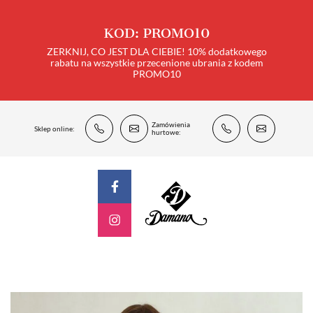
KOD: PROMO10
ZERKNIJ, CO JEST DLA CIEBIE! 10% dodatkowego
rabatu na wszystkie przecenione ubrania z kodem
PROMO10
Zamówienia
Sklep online:
hurtowe: