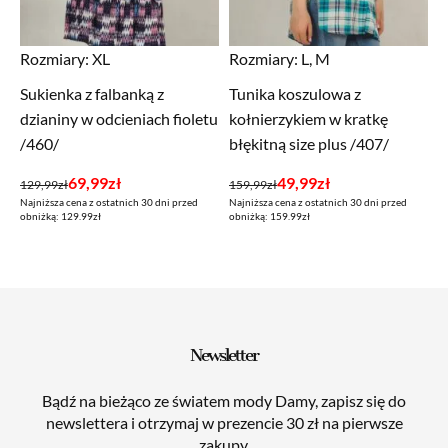
Rozmiary:
XL
Rozmiary:
L, M
Sukienka z falbanką z
Tunika koszulowa z
dzianiny w odcieniach fioletu
kołnierzykiem w kratkę
/460/
błękitną size plus /407/
Pierwotna
Aktualna
Pierwotna
Aktualna
69,99
zł
49,99
zł
129,99
zł
159,99
zł
Najniższa cena z ostatnich 30 dni przed
Najniższa cena z ostatnich 30 dni przed
cena
cena
cena
cena
obniżką: 129.99zł
obniżką: 159.99zł
wynosiła:
wynosi:
wynosiła:
wynosi:
129,99zł.
69,99zł.
159,99zł.
49,99zł.
Newsletter
Bądź na bieżąco ze światem mody Damy, zapisz się do
newslettera i otrzymaj w prezencie 30 zł na pierwsze
zakupy.