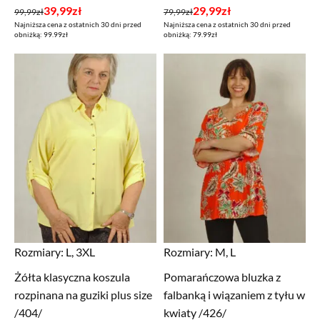
Pierwotna
Aktualna
Pierwotna
Aktualna
39,99
zł
29,99
zł
99,99
zł
79,99
zł
Najniższa cena z ostatnich 30 dni przed
Najniższa cena z ostatnich 30 dni przed
cena
cena
cena
cena
obniżką: 99.99zł
obniżką: 79.99zł
wynosiła:
wynosi:
wynosiła:
wynosi:
99,99zł.
39,99zł.
79,99zł.
29,99zł.
Rozmiary:
L, 3XL
Rozmiary:
M, L
Żółta klasyczna koszula
Pomarańczowa bluzka z
rozpinana na guziki plus size
falbanką i wiązaniem z tyłu w
/404/
kwiaty /426/