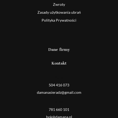
Zwroty
Zasady użytkowania ubrań
Polityka Prywatności
Dane firmy
Kontakt
Detal
504 416 073
damanasieradz@gmail.com
Hurt
781 660 101
bok@damana.pl