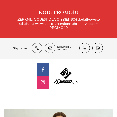
KOD: PROMO10
ZERKNIJ, CO JEST DLA CIEBIE! 10% dodatkowego
rabatu na wszystkie przecenione ubrania z kodem
PROMO10
Zamówienia
Sklep online:
hurtowe: