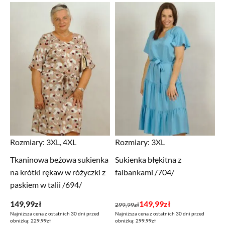
Rozmiary:
3XL, 4XL
Rozmiary:
3XL
Tkaninowa beżowa sukienka
Sukienka błękitna z
na krótki rękaw w różyczki z
falbankami /704/
paskiem w talii /694/
Pierwotna
Aktualna
149,99
zł
149,99
zł
299,99
zł
Najniższa cena z ostatnich 30 dni przed
Najniższa cena z ostatnich 30 dni przed
cena
cena
obniżką: 229.99zł
obniżką: 299.99zł