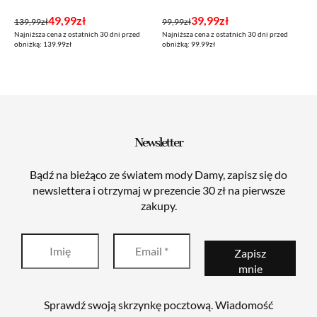
Pierwotna
Aktualna
Pierwotna
Aktualna
49,99
zł
39,99
zł
139,99
zł
99,99
zł
Najniższa cena z ostatnich 30 dni przed
Najniższa cena z ostatnich 30 dni przed
cena
cena
cena
cena
obniżką: 139.99zł
obniżką: 99.99zł
wynosiła:
wynosi:
wynosiła:
wynosi:
139,99zł.
49,99zł.
99,99zł.
39,99zł.
Newsletter
Bądź na bieżąco ze światem mody Damy, zapisz się do
newslettera i otrzymaj w prezencie 30 zł na pierwsze
zakupy.
Sprawdź swoją skrzynkę pocztową. Wiadomość