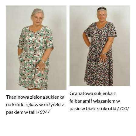
wynosiła:
wynosi:
299,99zł.
149,99zł.
Granatowa sukienka z
Tkaninowa zielona sukienka
falbanami i wiązaniem w
na krótki rękaw w różyczki z
pasie w białe stokrotki /700/
paskiem w talii /694/