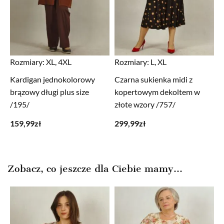
Rozmiary:
XL, 4XL
Rozmiary:
L, XL
Kardigan jednokolorowy
Czarna sukienka midi z
brązowy długi plus size
kopertowym dekoltem w
/195/
złote wzory /757/
159,99
zł
299,99
zł
Zobacz, co jeszcze dla Ciebie mamy...