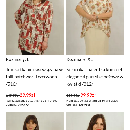
Rozmiary:
L
Rozmiary:
XL
Tunika tkaninowa wiązana w
Sukienka i narzutka komplet
talii patchworki czerwona
elegancki plus size beżowy w
/516/
kwiatki /312/
Pierwotna
Aktualna
Pierwotna
Aktualna
29,99
zł
99,99
zł
149,99
zł
159,99
zł
Najniższa cena z ostatnich 30 dni przed
Najniższa cena z ostatnich 30 dni przed
cena
cena
cena
cena
obniżką: 149.99zł
obniżką: 159.99zł
wynosiła:
wynosi:
wynosiła:
wynosi:
149,99zł.
29,99zł.
159,99zł.
99,99zł.