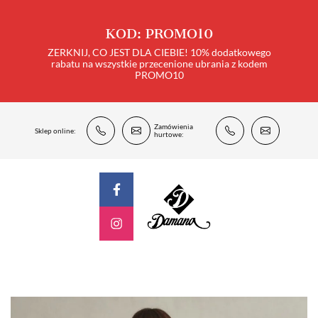
KOD: PROMO10
ZERKNIJ, CO JEST DLA CIEBIE! 10% dodatkowego
rabatu na wszystkie przecenione ubrania z kodem
PROMO10
Zamówienia
Sklep online:
hurtowe: