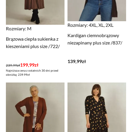
Rozmiary:
4XL, XL, 2XL
Rozmiary:
M
Kardigan ciemnobrązowy
Brązowa ciepła sukienka z
niezapinany plus size /837/
kieszeniami plus size /722/
139,99
zł
Pierwotna
Aktualna
199,99
zł
239,99
zł
Najniższa cena z ostatnich 30 dni przed
cena
cena
obniżką: 239.99zł
wynosiła:
wynosi:
239,99zł.
199,99zł.