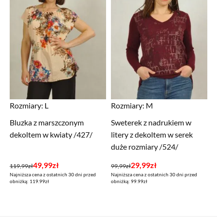
Rozmiary:
L
Rozmiary:
M
Bluzka z marszczonym
Sweterek z nadrukiem w
dekoltem w kwiaty /427/
litery z dekoltem w serek
duże rozmiary /524/
Pierwotna
Aktualna
Pierwotna
Aktualna
49,99
zł
29,99
zł
119,99
zł
99,99
zł
Najniższa cena z ostatnich 30 dni przed
Najniższa cena z ostatnich 30 dni przed
cena
cena
cena
cena
obniżką: 119.99zł
obniżką: 99.99zł
wynosiła:
wynosi:
wynosiła:
wynosi:
119,99zł.
49,99zł.
99,99zł.
29,99zł.