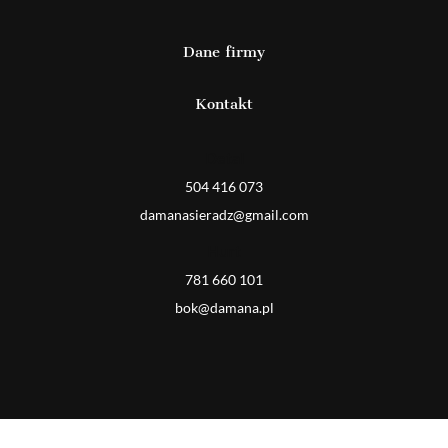
Dane firmy
Kontakt
Detal
504 416 073
damanasieradz@gmail.com
Hurt
781 660 101
bok@damana.pl