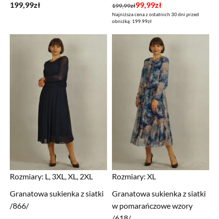
Pierwotna
Aktualna
199,99
zł
99,99
zł
199,99
zł
Najniższa cena z ostatnich 30 dni przed
cena
cena
obniżką: 199.99zł
wynosiła:
wynosi:
199,99zł.
99,99zł.
Rozmiary:
L, 3XL, XL, 2XL
Rozmiary:
XL
Granatowa sukienka z siatki
Granatowa sukienka z siatki
/866/
w pomarańczowe wzory
/618/