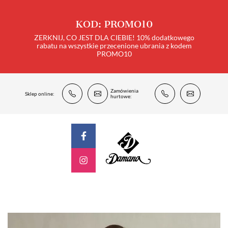
KOD: PROMO10
ZERKNIJ, CO JEST DLA CIEBIE! 10% dodatkowego
rabatu na wszystkie przecenione ubrania z kodem
PROMO10
Zamówienia
Sklep online:
hurtowe: