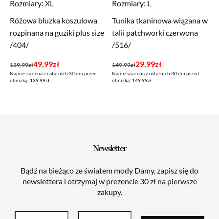
Rozmiary:
XL
Rozmiary:
L
Różowa bluzka koszulowa
Tunika tkaninowa wiązana w
rozpinana na guziki plus size
talii patchworki czerwona
/404/
/516/
Pierwotna
Aktualna
Pierwotna
Aktualna
49,99
zł
29,99
zł
139,99
zł
149,99
zł
Najniższa cena z ostatnich 30 dni przed
Najniższa cena z ostatnich 30 dni przed
cena
cena
cena
cena
obniżką: 139.99zł
obniżką: 149.99zł
wynosiła:
wynosi:
wynosiła:
wynosi:
139,99zł.
49,99zł.
149,99zł.
29,99zł.
Newsletter
Bądź na bieżąco ze światem mody Damy, zapisz się do
newslettera i otrzymaj w prezencie 30 zł na pierwsze
zakupy.