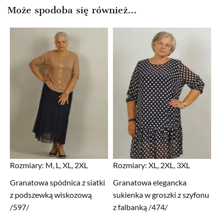
Może spodoba się również…
Rozmiary:
M, L, XL, 2XL
Rozmiary:
XL, 2XL, 3XL
Granatowa spódnica z siatki
Granatowa elegancka
z podszewką wiskozową
sukienka w groszki z szyfonu
/597/
z falbanką /474/