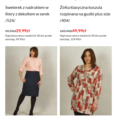
Sweterek z nadrukiem w
Żółta klasyczna koszula
litery z dekoltem w serek
rozpinana na guziki plus size
/524/
/404/
Pierwotna
Aktualna
Pierwotna
Aktualna
29,99
zł
49,99
zł
99,99
zł
139,99
zł
Najniższa cena z ostatnich 30 dni przed
Najniższa cena z ostatnich 30 dni przed
cena
cena
cena
cena
obniżką: 99.99zł
obniżką: 139.99zł
wynosiła:
wynosi:
wynosiła:
wynosi:
99,99zł.
29,99zł.
139,99zł.
49,99zł.