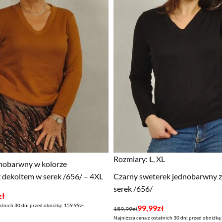
Rozmiary:
L, XL
nobarwny w kolorze
dekoltem w serek /656/ – 4XL
Czarny sweterek jednobarwny z
serek /656/
zł
atnich 30 dni przed obniżką: 159.99zł
Pierwotna
Aktualna
99,99
zł
159,99
zł
Najniższa cena z ostatnich 30 dni przed obniżką
cena
cena