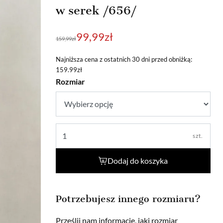
w serek /656/
Pierwotna
Aktualna
99,99
zł
159,99
zł
cena
cena
wynosiła:
wynosi:
Najniższa cena z ostatnich 30 dni przed obniżką:
159.99zł
159,99zł.
99,99zł.
Rozmiar
szt.
Dodaj do koszyka
Potrzebujesz innego rozmiaru?
Prześlij nam informację, jaki rozmiar