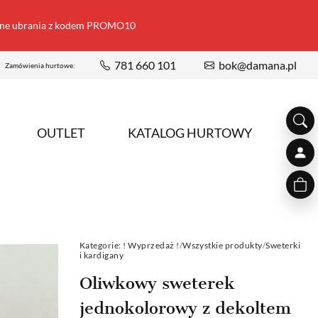
ione ubrania z kodem PROMO10
781 660 101
bok@damana.pl
Zamówienia hurtowe:
OUTLET
KATALOG HURTOWY
Kategorie:
! Wyprzedaż !
/
Wszystkie produkty
/
Sweterki
i kardigany
Oliwkowy sweterek
jednokolorowy z dekoltem