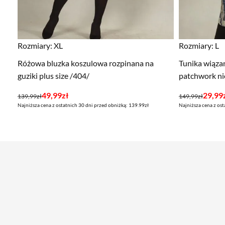
Rozmiary:
XL
Rozmiary:
L
Różowa bluzka koszulowa rozpinana na
Tunika wiązan
guziki plus size /404/
patchwork ni
Pierwotna
Aktualna
Pierwotna
Aktualna
49,99
zł
29,99
139,99
zł
149,99
zł
Najniższa cena z ostatnich 30 dni przed obniżką: 139.99zł
Najniższa cena z ost
cena
cena
cena
cena
wynosiła:
wynosi:
wynosiła:
wynosi:
139,99zł.
49,99zł.
149,99zł.
29,99zł.