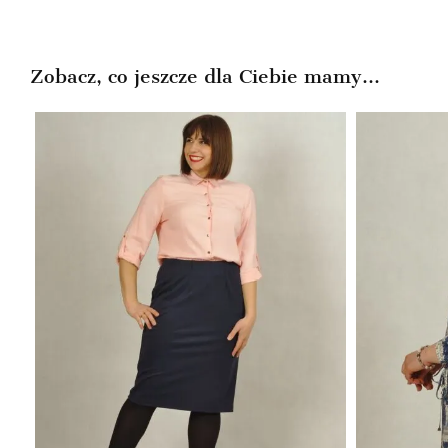
159,99zł.
99,99zł.
Zobacz, co jeszcze dla Ciebie mamy...