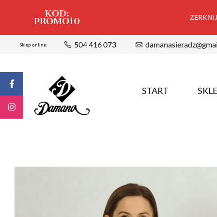
KOD:
ZERKNIJ,
PROMO10
504 416 073
damanasieradz@gmai
Sklep online:
START
SKL