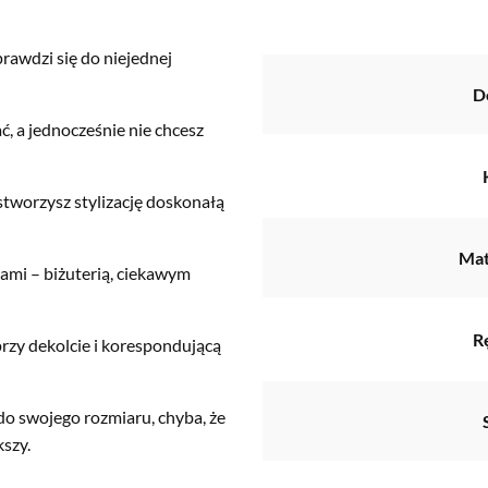
rawdzi się do niejednej
D
ć, a jednocześnie nie chcesz
stworzysz stylizację doskonałą
Mat
ami – biżuterią, ciekawym
R
przy dekolcie i korespondującą
do swojego rozmiaru, chyba, że
kszy.