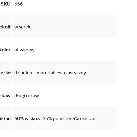
SKU
656
ekolt
w serek
Kolor
oliwkowy
eriał
dzianina – materiał jest elastyczny
ękaw
długi rękaw
Skład
60% wiskoza 35% poliester 5% elastan