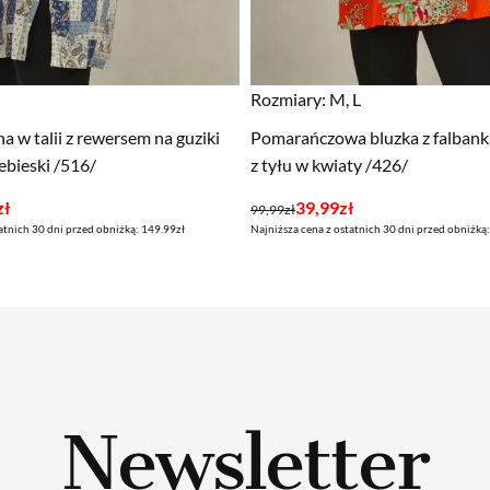
Rozmiary:
M, L
a w talii z rewersem na guziki
Pomarańczowa bluzka z falbank
ebieski /516/
z tyłu w kwiaty /426/
Pierwotna
Aktualna
zł
39,99
zł
99,99
zł
atnich 30 dni przed obniżką: 149.99zł
Najniższa cena z ostatnich 30 dni przed obniżką:
cena
cena
wynosiła:
wynosi:
99,99zł.
39,99zł.
Newsletter