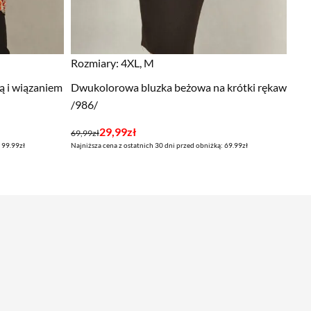
Rozmiary:
4XL, M
ą i wiązaniem
Dwukolorowa bluzka beżowa na krótki rękaw
/986/
Pierwotna
Aktualna
29,99
zł
69,99
zł
 99.99zł
Najniższa cena z ostatnich 30 dni przed obniżką: 69.99zł
cena
cena
wynosiła:
wynosi:
69,99zł.
29,99zł.