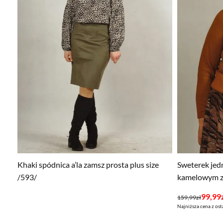
Khaki spódnica a’la zamsz prosta plus size
Sweterek jed
/593/
kamelowym z 
Pierwotna
Aktualna
99,99
159,99
zł
Najniższa cena z ost
cena
cena
wynosiła:
wynosi: