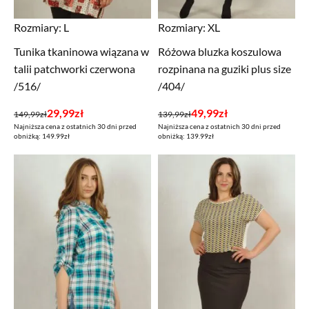
Rozmiary:
L
Rozmiary:
XL
Tunika tkaninowa wiązana w
Różowa bluzka koszulowa
talii patchworki czerwona
rozpinana na guziki plus size
/516/
/404/
Pierwotna
Aktualna
Pierwotna
Aktualna
29,99
zł
49,99
zł
149,99
zł
139,99
zł
Najniższa cena z ostatnich 30 dni przed
Najniższa cena z ostatnich 30 dni przed
cena
cena
cena
cena
obniżką: 149.99zł
obniżką: 139.99zł
wynosiła:
wynosi:
wynosiła:
wynosi:
149,99zł.
29,99zł.
139,99zł.
49,99zł.