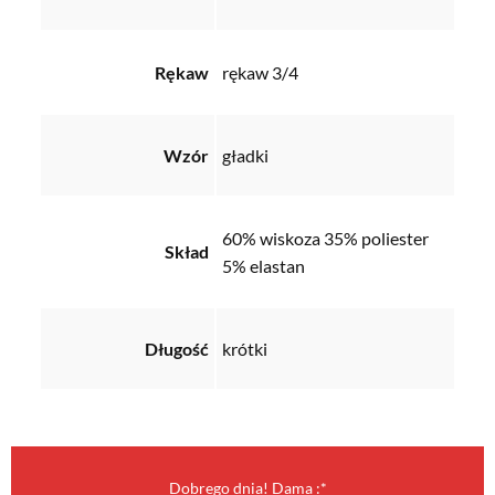
Rękaw
rękaw 3/4
Wzór
gładki
60% wiskoza 35% poliester
Skład
5% elastan
Długość
krótki
Dobrego dnia! Dama :*