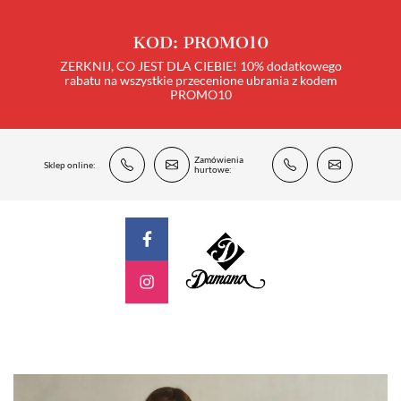
KOD: PROMO10
ZERKNIJ, CO JEST DLA CIEBIE! 10% dodatkowego
rabatu na wszystkie przecenione ubrania z kodem
PROMO10
Zamówienia
Sklep online:
hurtowe: