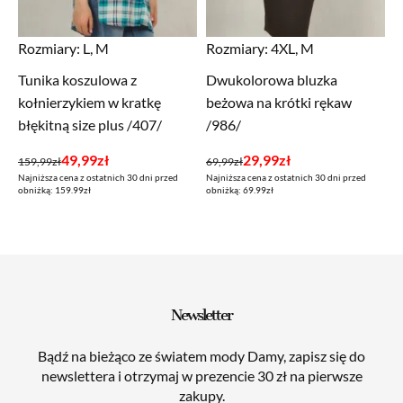
Rozmiary:
L, M
Rozmiary:
4XL, M
Tunika koszulowa z
Dwukolorowa bluzka
kołnierzykiem w kratkę
beżowa na krótki rękaw
błękitną size plus /407/
/986/
Pierwotna
Aktualna
Pierwotna
Aktualna
49,99
zł
29,99
zł
159,99
zł
69,99
zł
Najniższa cena z ostatnich 30 dni przed
Najniższa cena z ostatnich 30 dni przed
cena
cena
cena
cena
obniżką: 159.99zł
obniżką: 69.99zł
wynosiła:
wynosi:
wynosiła:
wynosi:
159,99zł.
49,99zł.
69,99zł.
29,99zł.
Newsletter
Bądź na bieżąco ze światem mody Damy, zapisz się do
newslettera i otrzymaj w prezencie 30 zł na pierwsze
zakupy.