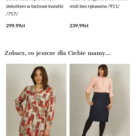
dekoltem w beżowe kwiatki
midi bez rękawów /911/
/757/
299,99
zł
239,99
zł
Zobacz, co jeszcze dla Ciebie mamy...