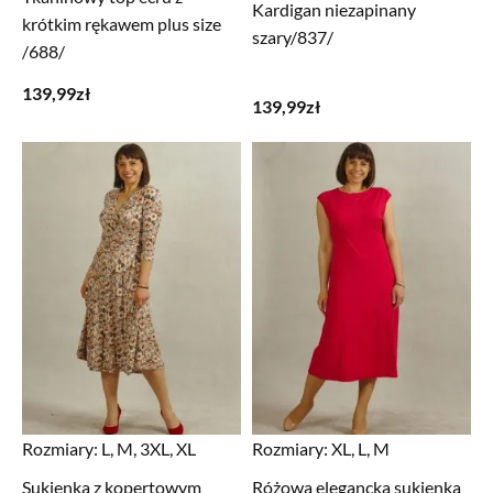
Kardigan niezapinany
krótkim rękawem plus size
szary/837/
/688/
139,99
zł
139,99
zł
Rozmiary:
L, M, 3XL, XL
Rozmiary:
XL, L, M
Sukienka z kopertowym
Różowa elegancka sukienka