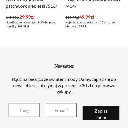
patchwork niebieski /516/
/404/
Pierwotna
Aktualna
Pierwotna
Aktualna
29,99
zł
49,99
zł
149,99
zł
139,99
zł
Najniższa cena z ostatnich 30 dni przed
Najniższa cena z ostatnich 30 dni przed
cena
cena
cena
cena
obniżką: 149.99zł
obniżką: 139.99zł
wynosiła:
wynosi:
wynosiła:
wynosi:
149,99zł.
29,99zł.
139,99zł.
49,99zł.
Newsletter
Bądź na bieżąco ze światem mody Damy, zapisz się do
newslettera i otrzymaj w prezencie 30 zł na pierwsze
zakupy.