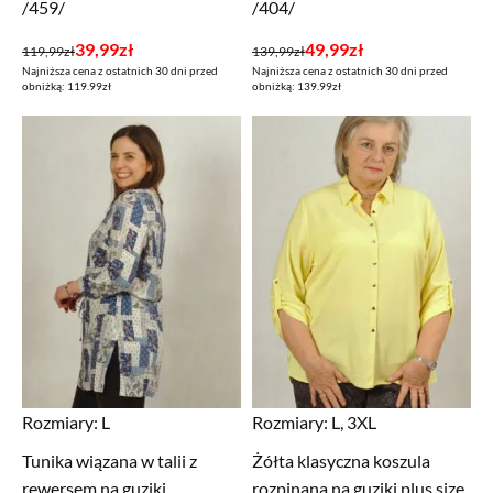
/459/
/404/
Pierwotna
Aktualna
Pierwotna
Aktualna
39,99
zł
49,99
zł
119,99
zł
139,99
zł
Najniższa cena z ostatnich 30 dni przed
Najniższa cena z ostatnich 30 dni przed
cena
cena
cena
cena
obniżką: 119.99zł
obniżką: 139.99zł
wynosiła:
wynosi:
wynosiła:
wynosi:
119,99zł.
39,99zł.
139,99zł.
49,99zł.
Rozmiary:
L
Rozmiary:
L, 3XL
Tunika wiązana w talii z
Żółta klasyczna koszula
rewersem na guziki
rozpinana na guziki plus size