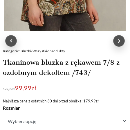
Kategorie:
Bluzki
/
Wszystkie produkty
Tkaninowa bluzka z rękawem 7/8 z
ozdobnym dekoltem /743/
Pierwotna
Aktualna
99,99
zł
179,99
zł
cena
cena
wynosiła:
wynosi:
Najniższa cena z ostatnich 30 dni przed obniżką: 179.99zł
Rozmiar
179,99zł.
99,99zł.