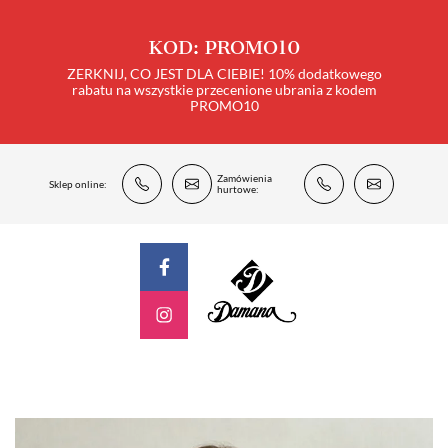
KOD: PROMO10
ZERKNIJ, CO JEST DLA CIEBIE! 10% dodatkowego
rabatu na wszystkie przecenione ubrania z kodem
PROMO10
Zamówienia
Sklep online:
hurtowe: