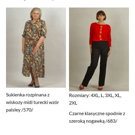
Sukienka rozpinana z
Rozmiary:
4XL, L, 3XL, XL,
wiskozy midi turecki wzór
2XL
paisley /570/
Czarne klasyczne spodnie z
szeroką nogawką /683/