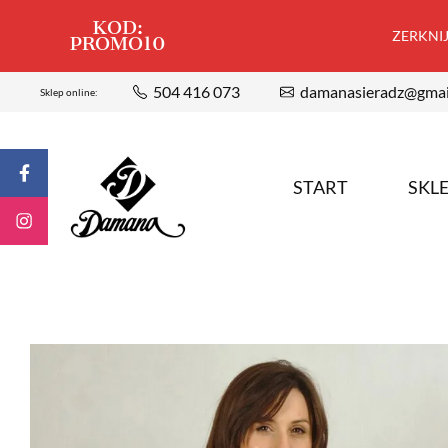
KOD:
ZERKNIJ,
PROMO10
504 416 073
damanasieradz@gmai
Sklep online:
START
SKL