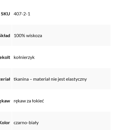
SKU
407-2-1
Skład
100% wiskoza
ekolt
kołnierzyk
eriał
tkanina – materiał nie jest elastyczny
ękaw
rękaw za łokieć
Kolor
czarno-biały