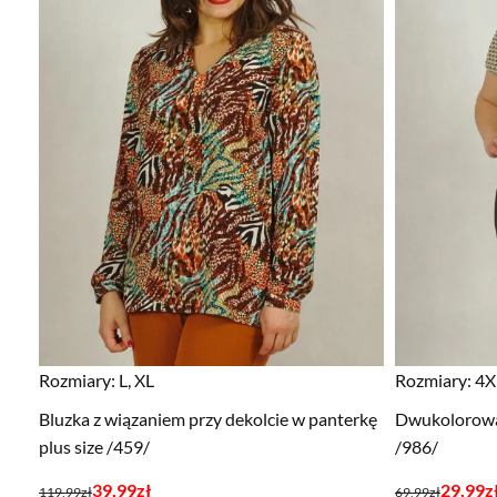
Rozmiary:
L, XL
Rozmiary:
4X
Bluzka z wiązaniem przy dekolcie w panterkę
Dwukolorowa 
plus size /459/
/986/
Pierwotna
Aktualna
Pierwotna
Aktualna
39,99
zł
29,99
z
119,99
zł
69,99
zł