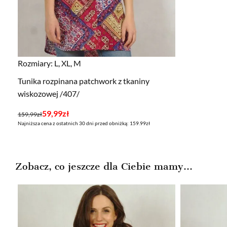
Rozmiary:
L, XL, M
Tunika rozpinana patchwork z tkaniny
wiskozowej /407/
Pierwotna
Aktualna
59,99
zł
159,99
zł
Najniższa cena z ostatnich 30 dni przed obniżką: 159.99zł
cena
cena
wynosiła:
wynosi:
159,99zł.
59,99zł.
Zobacz, co jeszcze dla Ciebie mamy...