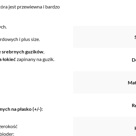
która jest przewiewna i bardzo
ych.
dowych i plus size.
e
srebrnych guzików
,
 łokieć
zapinany na guzik.
D
Mat
R
ch na płasko (+/-):
zerokość
bioder: