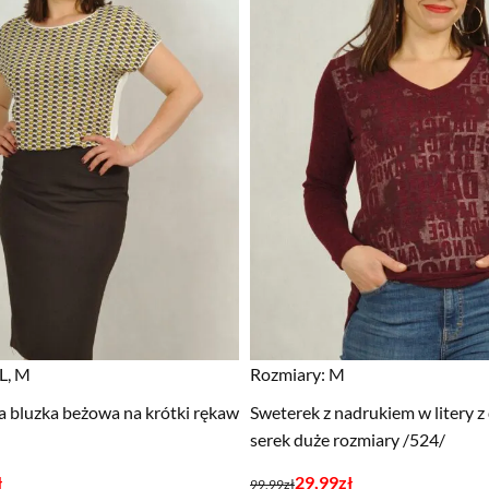
L, M
Rozmiary:
M
bluzka beżowa na krótki rękaw
Sweterek z nadrukiem w litery 
serek duże rozmiary /524/
Pierwotna
Aktualna
ł
29,99
zł
99,99
zł