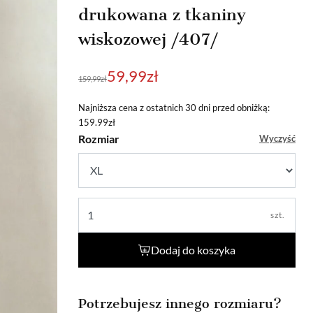
drukowana z tkaniny
wiskozowej /407/
Pierwotna
Aktualna
59,99
zł
159,99
zł
cena
cena
wynosiła:
wynosi:
Najniższa cena z ostatnich 30 dni przed obniżką:
159.99zł
159,99zł.
59,99zł.
Rozmiar
Wyczyść
szt.
Dodaj do koszyka
Potrzebujesz innego rozmiaru?