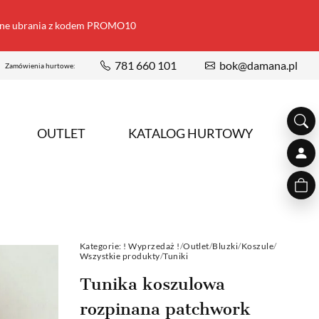
ione ubrania z kodem PROMO10
781 660 101
bok@damana.pl
Zamówienia hurtowe:
OUTLET
KATALOG HURTOWY
Kategorie:
! Wyprzedaż !
/
Outlet
/
Bluzki
/
Koszule
/
Wszystkie produkty
/
Tuniki
Tunika koszulowa
rozpinana patchwork