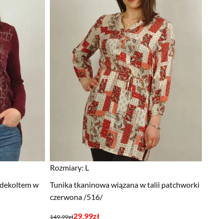
Rozmiary:
L
z dekoltem w
Tunika tkaninowa wiązana w talii patchworki
czerwona /516/
Pierwotna
Aktualna
29,99
zł
149,99
zł