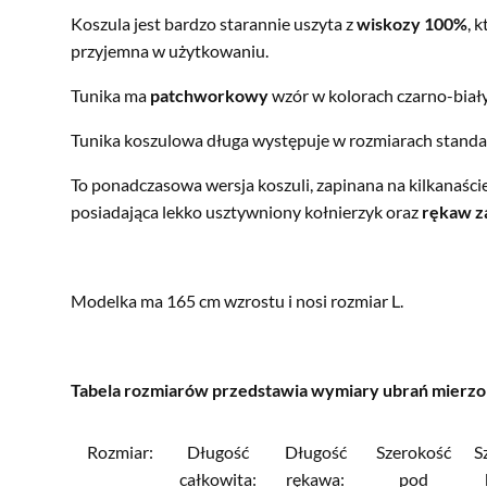
Koszula jest bardzo starannie uszyta z
wiskozy 100%
, 
przyjemna w użytkowaniu.
Tunika ma
patchworkowy
wzór w kolorach czarno-biał
Tunika koszulowa długa występuje w rozmiarach standar
To ponadczasowa wersja koszuli, zapinana na kilkanaści
posiadająca lekko usztywniony kołnierzyk oraz
rękaw za
Modelka ma 165 cm wzrostu i nosi rozmiar L.
Tabela rozmiarów przedstawia wymiary ubrań mierzony
Rozmiar:
Długość
Długość
Szerokość
S
całkowita:
rękawa:
pod