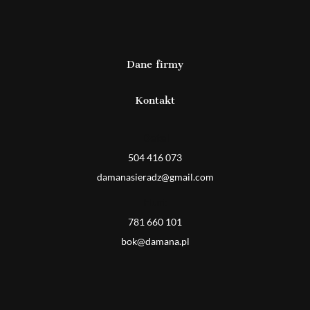
Dane firmy
Kontakt
Detal
504 416 073
damanasieradz@gmail.com
Hurt
781 660 101
bok@damana.pl