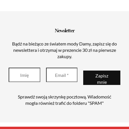
134,99zł.
49,99zł.
139,99zł.
49,99zł.
Newsletter
Bądź na bieżąco ze światem mody Damy, zapisz się do
newslettera i otrzymaj w prezencie 30 zł na pierwsze
zakupy.
Sprawdź swoją skrzynkę pocztową. Wiadomość
mogła również trafić do folderu "SPAM"