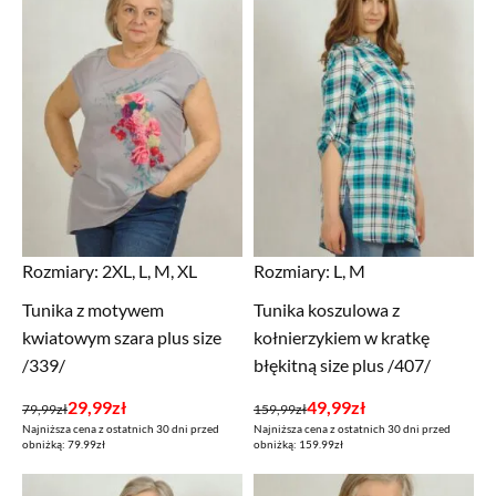
Rozmiary:
2XL, L, M, XL
Rozmiary:
L, M
Tunika z motywem
Tunika koszulowa z
kwiatowym szara plus size
kołnierzykiem w kratkę
/339/
błękitną size plus /407/
Pierwotna
Aktualna
Pierwotna
Aktualna
29,99
zł
49,99
zł
79,99
zł
159,99
zł
Najniższa cena z ostatnich 30 dni przed
Najniższa cena z ostatnich 30 dni przed
cena
cena
cena
cena
obniżką: 79.99zł
obniżką: 159.99zł
wynosiła:
wynosi:
wynosiła:
wynosi:
79,99zł.
29,99zł.
159,99zł.
49,99zł.