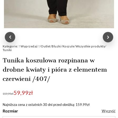
Kategorie:
! Wyprzedaż !
/
Outlet
/
Bluzki
/
Koszule
/
Wszystkie produkty
/
Tuniki
Tunika koszulowa rozpinana w
drobne kwiaty i pióra z elementem
czerwieni /407/
Pierwotna
Aktualna
59,99
zł
159,99
zł
cena
cena
wynosiła:
wynosi:
Najniższa cena z ostatnich 30 dni przed obniżką: 159.99zł
Rozmiar
Wyczyść
159,99zł.
59,99zł.