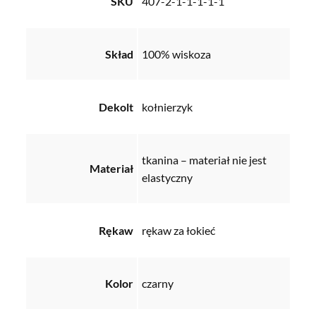
SKU
407-2-1-1-1-1-1
Skład
100% wiskoza
Dekolt
kołnierzyk
tkanina – materiał nie jest
Materiał
elastyczny
Rękaw
rękaw za łokieć
Kolor
czarny