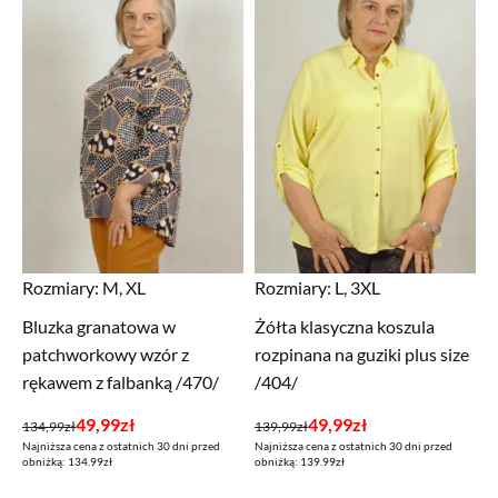
Rozmiary:
M, XL
Rozmiary:
L, 3XL
Bluzka granatowa w
Żółta klasyczna koszula
patchworkowy wzór z
rozpinana na guziki plus size
rękawem z falbanką /470/
/404/
Pierwotna
Aktualna
Pierwotna
Aktualna
49,99
zł
49,99
zł
134,99
zł
139,99
zł
Najniższa cena z ostatnich 30 dni przed
Najniższa cena z ostatnich 30 dni przed
cena
cena
cena
cena
obniżką: 134.99zł
obniżką: 139.99zł
wynosiła:
wynosi:
wynosiła:
wynosi: