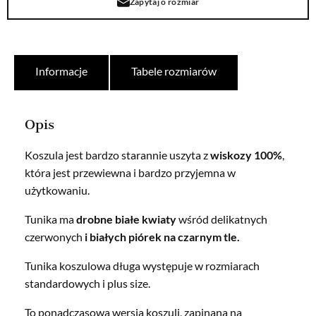
Zapytaj o rozmiar
Informacje
Tabele rozmiarów
Opis
Koszula jest bardzo starannie uszyta z
wiskozy 100%
,
która jest przewiewna i bardzo przyjemna w
użytkowaniu.
Tunika ma
drobne białe kwiaty
wśród delikatnych
czerwonych
i białych piórek na czarnym tle.
Tunika koszulowa długa występuje w rozmiarach
standardowych i plus size.
To ponadczasowa wersja koszuli, zapinana na