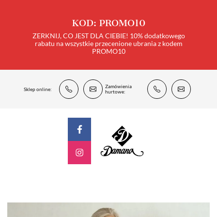
KOD: PROMO10
ZERKNIJ, CO JEST DLA CIEBIE! 10% dodatkowego
rabatu na wszystkie przecenione ubrania z kodem
PROMO10
Zamówienia
Sklep online:
hurtowe: