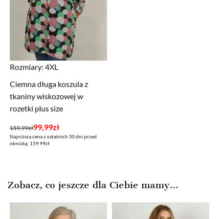
Rozmiary:
4XL
Ciemna długa koszula z
tkaniny wiskozowej w
rozetki plus size
Pierwotna
Aktualna
99,99
zł
159,99
zł
Najniższa cena z ostatnich 30 dni przed
cena
cena
obniżką: 159.99zł
wynosiła:
wynosi:
159,99zł.
99,99zł.
Zobacz, co jeszcze dla Ciebie mamy...