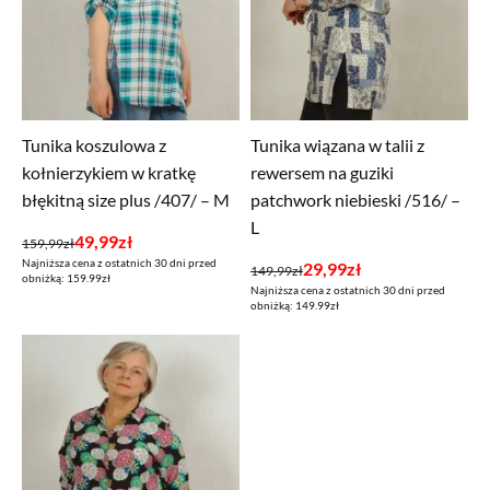
Tunika koszulowa z
Tunika wiązana w talii z
kołnierzykiem w kratkę
rewersem na guziki
błękitną size plus /407/ – M
patchwork niebieski /516/ –
L
Pierwotna
Aktualna
49,99
zł
159,99
zł
Najniższa cena z ostatnich 30 dni przed
cena
cena
Pierwotna
Aktualna
29,99
zł
149,99
zł
obniżką: 159.99zł
Najniższa cena z ostatnich 30 dni przed
wynosiła:
wynosi:
cena
cena
obniżką: 149.99zł
159,99zł.
49,99zł.
wynosiła:
wynosi:
149,99zł.
29,99zł.