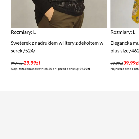
Rozmiary:
L
Rozmiary:
L
Sweterek z nadrukiem w litery z dekoltem w
Elegancka mu
serek /524/
plus size /46
Pierwotna
Aktualna
Pierwotna
Aktualna
29,99
zł
39,99
z
99,99
zł
99,99
zł
Najniższa cena z ostatnich 30 dni przed obniżką: 99.99zł
Najniższa cena z ost
cena
cena
cena
cena
wynosiła:
wynosi:
wynosiła:
wynosi:
99,99zł.
29,99zł.
99,99zł.
39,99zł.