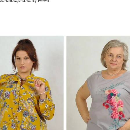
atnich 30 dni przed obniżką: 199.99zł