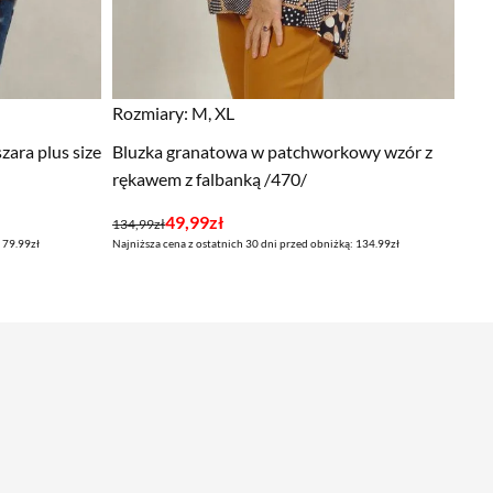
Rozmiary:
M, XL
ara plus size
Bluzka granatowa w patchworkowy wzór z
rękawem z falbanką /470/
Pierwotna
Aktualna
49,99
zł
134,99
zł
 79.99zł
Najniższa cena z ostatnich 30 dni przed obniżką: 134.99zł
cena
cena
wynosiła:
wynosi:
134,99zł.
49,99zł.