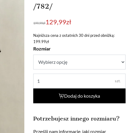
/782/
Pierwotna
Aktualna
129,99
zł
199,99
zł
cena
cena
wynosiła:
wynosi:
Najniższa cena z ostatnich 30 dni przed obniżką:
199.99zł
199,99zł.
129,99zł.
Rozmiar
szt.
Dodaj do koszyka
Potrzebujesz innego rozmiaru?
Prześlij nam informację, jaki rozmiar