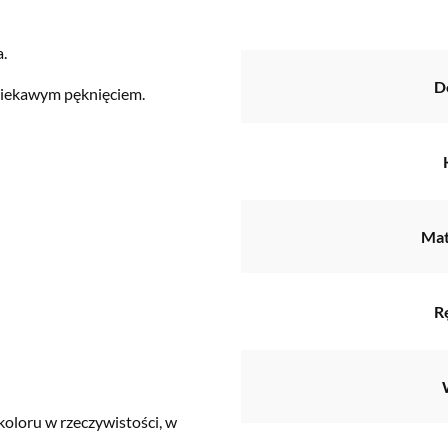
a.
D
 ciekawym pęknięciem.
Mat
R
koloru w rzeczywistości, w