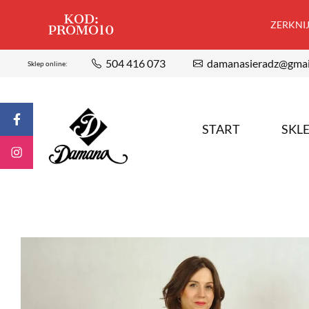
KOD:
ZERKNIJ,
PROMO10
504 416 073
damanasieradz@gmai
Sklep online:
START
SKL