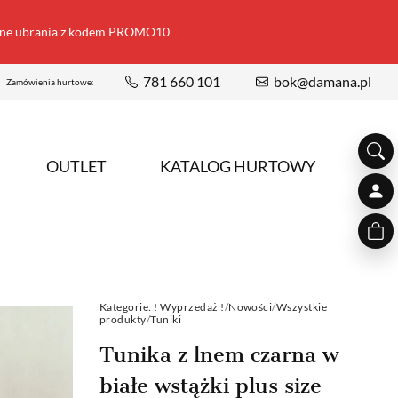
ione ubrania z kodem PROMO10
781 660 101
bok@damana.pl
Zamówienia hurtowe:
OUTLET
KATALOG HURTOWY
Kategorie:
! Wyprzedaż !
/
Nowości
/
Wszystkie
produkty
/
Tuniki
Tunika z lnem czarna w
białe wstążki plus size