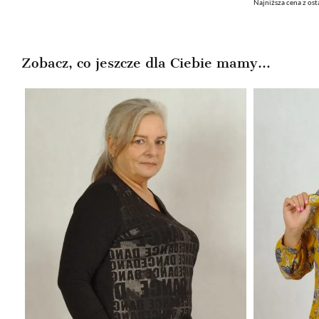
Najniższa cena z ost
cena
cena
wynosiła:
wynosi:
199,99zł.
129,99zł.
Zobacz, co jeszcze dla Ciebie mamy...