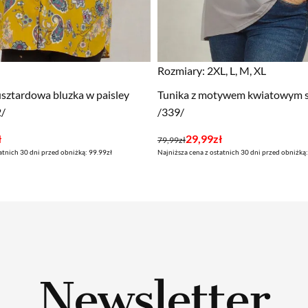
Rozmiary:
2XL, L, M, XL
sztardowa bluzka w paisley
Tunika z motywem kwiatowym sz
2/
/339/
Pierwotna
Aktualna
ł
29,99
zł
79,99
zł
atnich 30 dni przed obniżką: 99.99zł
Najniższa cena z ostatnich 30 dni przed obniżką:
cena
cena
wynosiła:
wynosi:
79,99zł.
29,99zł.
Newsletter