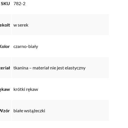
SKU
782-2
ekolt
w serek
Kolor
czarno-biały
eriał
tkanina – materiał nie jest elastyczny
ękaw
krótki rękaw
Wzór
białe wstążeczki