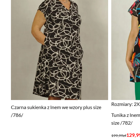
Rozmiary:
2XL
Czarna sukienka z lnem we wzory plus size
/786/
Tunika z lne
size /782/
Pierwotna
Aktualna
129,9
199,99
zł