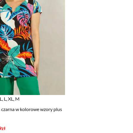
, L, XL, M
m czarna w kolorowe wzory plus
9
zł