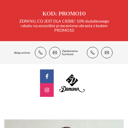
KOD: PROMO10
ZERKNIJ, CO JEST DLA CIEBIE! 10% dodatkowego
rabatu na wszystkie przecenione ubrania z kodem
PROMO10
Zamówienia
Sklep online:
hurtowe: