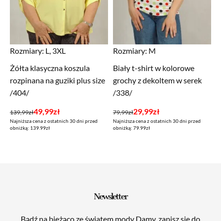
Rozmiary:
L, 3XL
Rozmiary:
M
Żółta klasyczna koszula
Biały t-shirt w kolorowe
rozpinana na guziki plus size
grochy z dekoltem w serek
/404/
/338/
Pierwotna
Aktualna
Pierwotna
Aktualna
49,99
zł
29,99
zł
139,99
zł
79,99
zł
Najniższa cena z ostatnich 30 dni przed
Najniższa cena z ostatnich 30 dni przed
cena
cena
cena
cena
obniżką: 139.99zł
obniżką: 79.99zł
wynosiła:
wynosi:
wynosiła:
wynosi:
139,99zł.
49,99zł.
79,99zł.
29,99zł.
Newsletter
Bądź na bieżąco ze światem mody Damy, zapisz się do