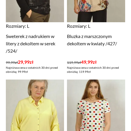
Rozmiary:
L
Rozmiary:
L
Sweterek z nadrukiem w
Bluzka z marszczonym
litery z dekoltem w serek
dekoltem w kwiaty /427/
/524/
Pierwotna
Aktualna
Pierwotna
Aktualna
29,99
zł
49,99
zł
99,99
zł
119,99
zł
Najniższa cena z ostatnich 30 dni przed
Najniższa cena z ostatnich 30 dni przed
cena
cena
cena
cena
obniżką: 99.99zł
obniżką: 119.99zł
wynosiła:
wynosi:
wynosiła:
wynosi:
99,99zł.
29,99zł.
119,99zł.
49,99zł.